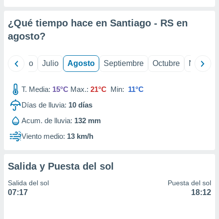
ados con el
 seleccionar
o.
¿Qué tiempo hace en Santiago - RS en
calización
agosto
?
precisa e
ión mediante
yo
Junio
Julio
Agosto
Septiembre
Octubre
Noviemb
, publicidad
T. Media:
15°C
Max.:
21°C
Min:
11°C
dos,
 publicidad
Días de lluvia:
10
días
,
ón de
Acum. de lluvia:
132 mm
 desarrollo
Viento medio:
13 km/h
s.
tros 1199
ios
Salida y Puesta del sol
Salida del sol
Puesta del sol
07:17
18:12