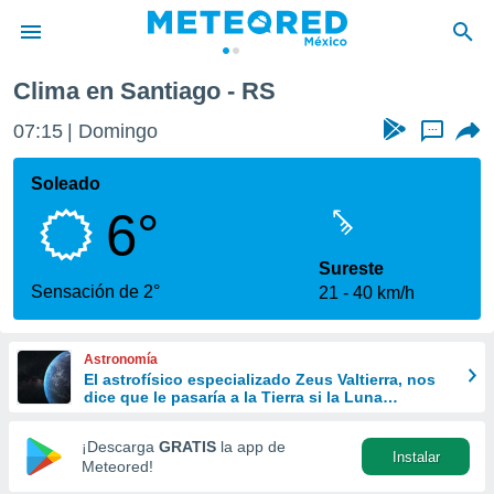
Clima en Santiago - RS
privacidad
07:15
Domingo
...
o de
mx
mx) ha sido
Soleado
or
6°
es para
ue la
 que se
Sureste
e calidad.
Sensación de 2°
21
40 km/h
eder a este
ediante las
opciones:
Astronomía
El astrofísico especializado Zeus Valtierra, nos
ookies y
dice que le pasaría a la Tierra si la Luna
e forma
desapareciera
¡Descarga
GRATIS
la app de
Instalar
d digital
Meteored!
ada, basada