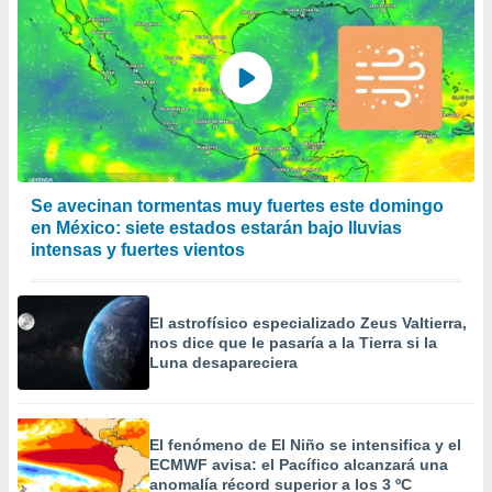
Se avecinan tormentas muy fuertes este domingo
en México: siete estados estarán bajo lluvias
intensas y fuertes vientos
El astrofísico especializado Zeus Valtierra,
nos dice que le pasaría a la Tierra si la
Luna desapareciera
El fenómeno de El Niño se intensifica y el
ECMWF avisa: el Pacífico alcanzará una
anomalía récord superior a los 3 ºC