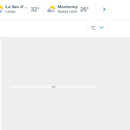
La Seu d'Urgell
Monterrey
Mexicali
32°
26°
Lleida
Nuevo León
Baja C
°C