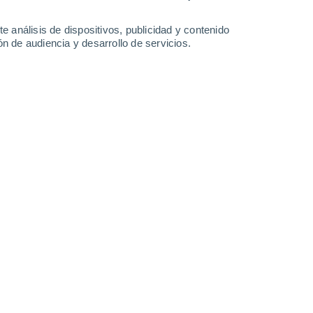
1.6 mm
0.3 mm
0.3 mm
1 mm
34°
/
19°
35°
/
18°
36°
/
17°
37°
/
18°
e análisis de dispositivos, publicidad y contenido
n de audiencia y desarrollo de servicios.
-
45
km/h
9
-
38
km/h
9
-
36
km/h
6
-
36
km/h
 agosto
Suroeste
4 Medio
12
-
43 km/h
FPS:
6-10
Suroeste
2 Bajo
7
-
44 km/h
FPS:
no
Sureste
1 Bajo
10
-
37 km/h
FPS:
no
Oeste
0 Bajo
3
-
33 km/h
FPS:
no