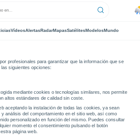
icias
Vídeos
Alertas
Radar
Mapas
Satélites
Modelos
Mundo
or profesionales para garantizar que la información que se
 las siguientes opciones:
La Seu d'Urgell
ecogida mediante cookies o tecnologías similares, nos permite
on altos estándares de calidad sin coste.
ll
eb aceptando la instalación de todas las cookies, ya sean
 y análisis del comportamiento en el sitio web, así como
...
ntenido personalizado en función del mismo. Puedes consultar
alquier momento el consentimiento pulsando el botón
Por hora
uestra página web.
Lluvias débiles en las próximas
horas