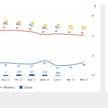
60
37°
36°
36°
34°
34°
34°
34°
40
20
19°
18°
18°
17°
17°
16°
16°
1.6
1.7
1.4
1
0.6
mm
Jue
13
Vie
14
Sáb
15
Dom
16
Lun
17
Mar
18
Mié
19
Mínima
Lluvia