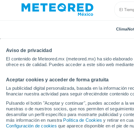
Clima
Not
Aviso de privacidad
El contenido de Meteored.mx (meteored.mx) ha sido elaborado p
ofrece es de calidad. Puedes acceder a este sitio web mediante
Aceptar cookies y acceder de forma gratuita
Inicio
España
Cataluña
Provincia de Lleida
La publicidad digital personalizada, basada en la información r
financiar nuestra actividad para seguir ofreciéndote contenido c
Clima en La Seu d'Urge
Pulsando el botón "Aceptar y continuar", puedes acceder a la w
nuestras o de nuestros socios, que nos permiten el seguimiento
17:06
Viernes
desarrollar un perfil específico para mostrarte publicidad y co
más información en nuestra
Política de Cookies
y retirar en cu
Configuración de cookies
que aparece disponible en el pie de n
Nubes y claros