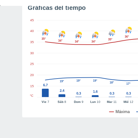
Gráficas del tiempo
45
40
36°
35°
35°
34°
34°
34°
35
30
25
20
19°
19°
19°
18°
17°
6.7
15
2.4
1.6
0.3
0.3
0.3
°C
Vie
7
Sáb
8
Dom
9
Lun
10
Mar
11
Mié
12
Máxima