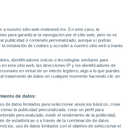
Aviso de nivel amarillo
Alerta moderada por altas
temperaturas en La Seu d'Urgell hoy
r a nuestro sitio web meteored.mx. En este caso, te
/h
Riesgo de tormentas
as para garantizar la navegación por el sitio web, pero no se
Este fin de semana
rar publicidad o contenido personalizado, aunque sí podrás
 la instalación de cookies y acceder a nuestro sitio web a través
s en
es, identificadores únicos o tecnologías similares para
das y
n este sitio web, las direcciones IP y los identificadores de
rsonales en virtud de un interés legítimo, algo a lo que puedes
ad
Mapa de lluvia
Satélites
Modelos
 al tratamiento de datos en cualquier momento haciendo clic en
miento de datos:
Lunes
Martes
Miércoles
Jueves
uso de datos limitados para seleccionar anuncios básicos, crear
10 Ago
11 Ago
12 Ago
13 Ago
ccionar la publicidad personalizada, crear un perfil para
ontenido personalizado, medir el rendimiento de la publicidad,
vés de estadísticas o a través de la combinación de datos
rvicios, uso de datos limitados con el objetivo de seleccionar el
80%
40%
40%
60%