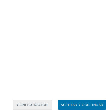
Calendario lunar
Lun
Mar
Mié
Jue
Vie
Sáb
Dom
7
8
9
10
11
12
13
14
15
16
17
18
19
20
CONFIGURACIÓN
ACEPTAR Y CONTINUAR