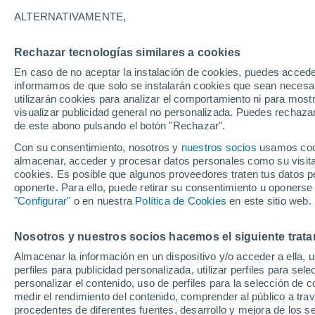
34°
ALTERNATIVAMENTE,
Rechazar tecnologías similares a cookies
Suroeste
En caso de no aceptar la instalación de cookies, puedes accede
Sensación de 33°
12
-
43 km
informamos de que solo se instalarán cookies que sean necesari
utilizarán cookies para analizar el comportamiento ni para most
visualizar publicidad general no personalizada. Puedes rechazar
de este abono pulsando el botón "Rechazar".
Predicción
Muy fuertes lluvias se pronostican hoy vierne
Con su consentimiento, nosotros y
nuestros socios
usamos cooki
México debido a dos ondas tropicales, vagua
almacenar, acceder y procesar datos personales como su visita e
el Monzón
cookies. Es posible que algunos proveedores traten tus datos pe
Clima 1 - 7 días
Por hora
Radar de lluvia
Actualid
oponerte. Para ello, puede retirar su consentimiento u oponerse
"Configurar"
o en nuestra
Política de Cookies
en este sitio web.
Nosotros y nuestros socios hacemos el siguiente trata
Mañana
Domingo
Hoy
Almacenar la información en un dispositivo y/o acceder a ella, 
8 Ago
9 Ago
7 Ago
perfiles para publicidad personalizada, utilizar perfiles para sele
personalizar el contenido, uso de perfiles para la selección de c
medir el rendimiento del contenido, comprender al público a tra
procedentes de diferentes fuentes, desarrollo y mejora de los se
90%
70%
90%