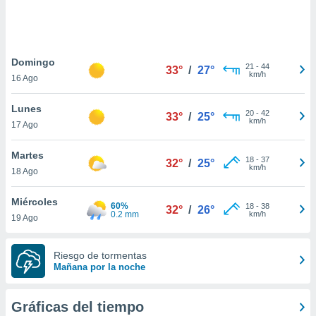
ste abono
 botón
.
Domingo
21
-
44
33°
/
27°
nto,
km/h
16 Ago
cios
Lunes
kies,
20
-
42
33°
/
25°
km/h
17 Ago
ores únicos
as similares
nar,
Martes
18
-
37
32°
/
25°
rocesar
km/h
18 Ago
onales como
 este sitio
Miércoles
recciones IP
60%
18
-
38
32°
/
26°
0.2 mm
km/h
19 Ago
ficadores de
 posible
s
Riesgo de tormentas
 traten tus
Mañana por la noche
nales en
 interés
go a lo que
Gráficas del tiempo
nerte. Para