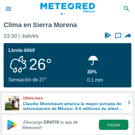
Clima en Sierra Morena
privacidad
23:30
Jueves
...
o de
mx
mx) ha sido
Lluvia débil
or
26°
es para
ue la
 que se
30%
e calidad.
Sensación de 27°
0.1 mm
eder a este
ediante las
opciones:
Última hora
Claudia Sheinbaum arranca la mayor jornada de
ookies y
reforestación de México: 6.6 millones de árboles
e forma
este 9 de agosto
¡Descarga
GRATIS
la app de
Instalar
d digital
Meteored!
ada, basada