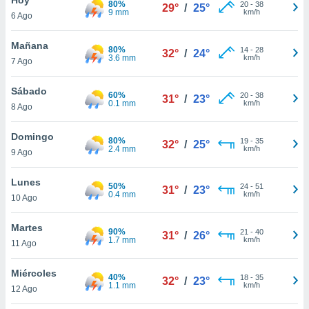
80%
ublicidad y
20
-
38
29°
/
25°
9 mm
km/h
6 Ago
do en
 mismo.
Mañana
80%
14
-
28
32°
/
24°
sultar más
3.6 mm
km/h
7 Ago
 en nuestra
 Cookies
y
Sábado
60%
20
-
38
ualquier
31°
/
23°
0.1 mm
km/h
8 Ago
ento
 botón
Domingo
80%
19
-
35
32°
/
25°
ación de
2.4 mm
km/h
9 Ago
kies
 disponible
Lunes
50%
24
-
51
e nuestra
31°
/
23°
0.4 mm
km/h
10 Ago
.
Martes
IVAMENTE,
90%
21
-
40
31°
/
26°
1.7 mm
km/h
11 Ago
as
Miércoles
40%
18
-
35
32°
/
23°
 a cookies
1.1 mm
km/h
12 Ago
 no aceptar