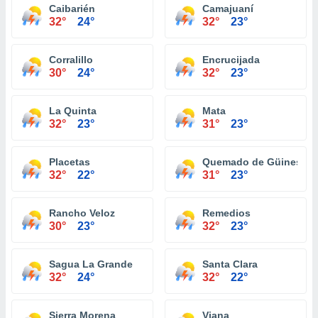
Caibarién
Camajuaní
32°
24°
32°
23°
Corralillo
Encrucijada
30°
24°
32°
23°
La Quinta
Mata
32°
23°
31°
23°
Placetas
Quemado de Güines
32°
22°
31°
23°
Rancho Veloz
Remedios
30°
23°
32°
23°
Sagua La Grande
Santa Clara
32°
24°
32°
22°
Sierra Morena
Viana