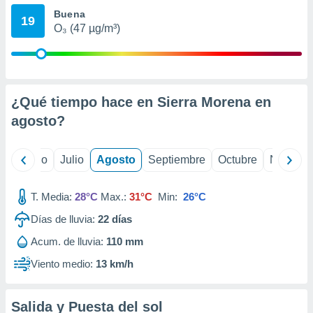
ados con el
Buena
 seleccionar
19
o.
O₃ (47 µg/m³)
calización
precisa e
ión mediante
¿Qué tiempo hace en Sierra Morena en
, publicidad
agosto
?
dos,
 publicidad
,
yo
Junio
Julio
Agosto
Septiembre
Octubre
Noviemb
ón de
 desarrollo
s.
T. Media:
28°C
Max.:
31°C
Min:
26°C
tros 1199
Días de lluvia:
22
días
ios
Acum. de lluvia:
110 mm
Viento medio:
13 km/h
Salida y Puesta del sol