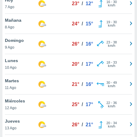
ublicidad y
16
-
30
23°
/
12°
km/h
7 Ago
do en
 mismo.
Mañana
19
-
30
24°
/
15°
sultar más
km/h
8 Ago
 en nuestra
 Cookies
y
Domingo
23
-
38
ualquier
26°
/
16°
km/h
9 Ago
ento
 botón
Lunes
18
-
33
20°
/
17°
ación de
km/h
10 Ago
kies
 disponible
Martes
30
-
49
e nuestra
21°
/
16°
km/h
11 Ago
.
Miércoles
IVAMENTE,
22
-
36
25°
/
17°
km/h
12 Ago
as
Jueves
20
-
34
26°
/
21°
 a cookies
km/h
13 Ago
 no aceptar