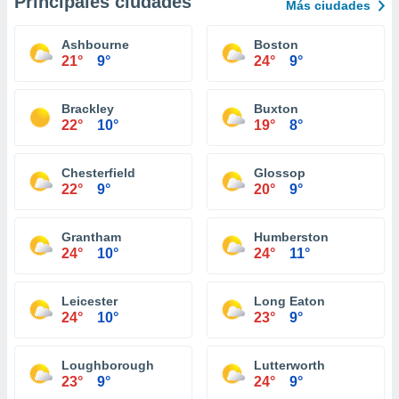
Principales ciudades
Más ciudades
Ashbourne
Boston
21°
9°
24°
9°
Brackley
Buxton
22°
10°
19°
8°
Chesterfield
Glossop
22°
9°
20°
9°
Grantham
Humberston
24°
10°
24°
11°
Leicester
Long Eaton
24°
10°
23°
9°
Loughborough
Lutterworth
23°
9°
24°
9°