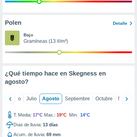
ados con el
 seleccionar
o.
calización
Polen
Detalle
precisa e
ión mediante
Bajo
Gramíneas (13 #/m³)
, publicidad
dos,
 publicidad
,
¿Qué tiempo hace en Skegness en
ón de
 desarrollo
agosto
?
s.
tros 1199
yo
Junio
Julio
Agosto
Septiembre
Octubre
Noviemb
ios
T. Media:
17°C
Max.:
19°C
Min:
14°C
Días de lluvia:
13
días
Acum. de lluvia:
69 mm