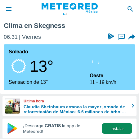
Clima en Skegness
privacidad
06:31
Viernes
...
o de
mx
mx) ha sido
Soleado
or
13°
es para
ue la
 que se
Oeste
e calidad.
Sensación de 13°
11
19 km/h
eder a este
ediante las
opciones:
Última hora
Claudia Sheinbaum arranca la mayor jornada de
ookies y
reforestación de México: 6.6 millones de árboles
e forma
este 9 de agosto
¡Descarga
GRATIS
la app de
Instalar
d digital
Meteored!
ada, basada