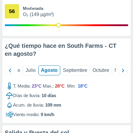
ados con el
 seleccionar
Moderada
56
o.
O₃ (149 µg/m³)
calización
precisa e
ión mediante
, publicidad
¿Qué tiempo hace en South Farms - CT
en
agosto
?
dos,
 publicidad
,
yo
Junio
Julio
Agosto
Septiembre
Octubre
Noviemb
ón de
 desarrollo
s.
T. Media:
23°C
Max.:
28°C
Min:
18°C
tros 1199
Días de lluvia:
10
días
ios
Acum. de lluvia:
109 mm
Viento medio:
9 km/h
Salida y Puesta del sol