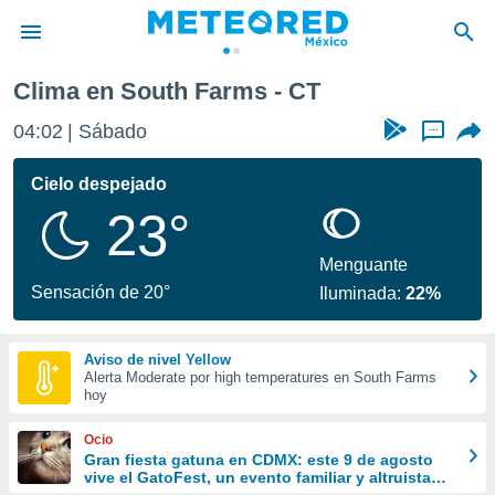
Clima en South Farms - CT
privacidad
04:02
Sábado
...
o de
mx
mx) ha sido
Cielo despejado
or
23°
es para
ue la
 que se
Menguante
e calidad.
Sensación de 20°
Iluminada:
22%
eder a este
ediante las
opciones:
Aviso de nivel Yellow
Alerta Moderate por high temperatures en South Farms
ookies y
hoy
e forma
Ocio
d digital
Gran fiesta gatuna en CDMX: este 9 de agosto
vive el GatoFest, un evento familiar y altruista
ada, basada