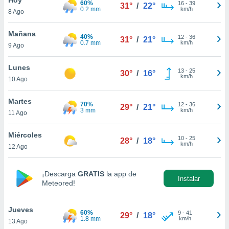
60%
ublicidad y
16
-
39
31°
/
22°
0.2 mm
km/h
8 Ago
do en
 mismo.
Mañana
40%
12
-
36
31°
/
21°
sultar más
0.7 mm
km/h
9 Ago
 en nuestra
 Cookies
y
Lunes
13
-
25
ualquier
30°
/
16°
km/h
10 Ago
ento
 botón
Martes
70%
12
-
36
29°
/
21°
ación de
3 mm
km/h
11 Ago
kies
 disponible
Miércoles
10
-
25
e nuestra
28°
/
18°
km/h
12 Ago
.
IVAMENTE,
¡Descarga
GRATIS
la app de
Instalar
Meteored!
as
 a cookies
Jueves
60%
9
-
41
29°
/
18°
1.8 mm
km/h
13 Ago
 no aceptar