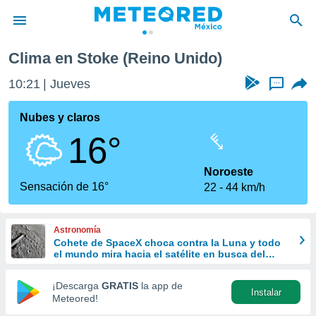
Clima en Stoke (Reino Unido)
privacidad
10:21
Jueves
...
o de
mx
mx) ha sido
Nubes y claros
or
16°
es para
ue la
 que se
Noroeste
e calidad.
Sensación de 16°
22
44 km/h
eder a este
ediante las
opciones:
Astronomía
Cohete de SpaceX choca contra la Luna y todo
ookies y
el mundo mira hacia el satélite en busca del
e forma
cráter
¡Descarga
GRATIS
la app de
Instalar
d digital
Meteored!
ada, basada