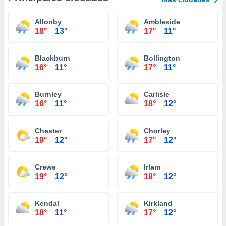
Allonby
Ambleside
18°
13°
17°
11°
Blackburn
Bollington
16°
11°
17°
11°
Burnley
Carlisle
16°
11°
18°
12°
Chester
Chorley
19°
12°
17°
12°
Crewe
Irlam
19°
12°
18°
12°
Kendal
Kirkland
18°
11°
17°
12°