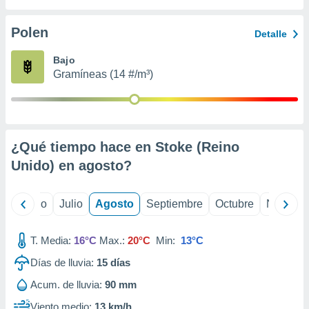
ados con el
 seleccionar
o.
Polen
Detalle
calización
Bajo
precisa e
Gramíneas (14 #/m³)
ión mediante
, publicidad
dos,
 publicidad
¿Qué tiempo hace en Stoke (Reino
,
Unido) en
agosto
?
ón de
 desarrollo
s.
yo
Junio
Julio
Agosto
Septiembre
Octubre
Noviemb
tros 1199
ios
T. Media:
16°C
Max.:
20°C
Min:
13°C
Días de lluvia:
15
días
Acum. de lluvia:
90 mm
Viento medio:
13 km/h