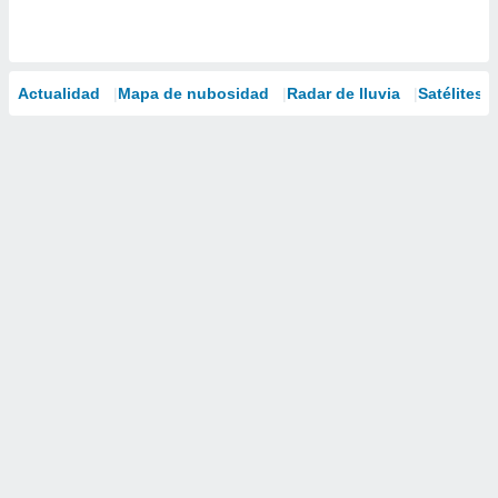
Actualidad
Mapa de nubosidad
Radar de lluvia
Satélites