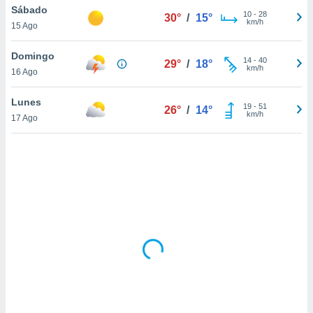
ón de
Sábado
10
-
28
30°
/
15°
uedes
km/h
15 Ago
uestro sitio
ed.mx. En
Domingo
te
14
-
40
29°
/
18°
km/h
 de que
16 Ago
talarán
e sean
Lunes
19
-
51
26°
/
14°
para
km/h
17 Ago
a
por el sitio
o se
cookies para
nto ni para
licidad o
ado, aunque
sualizar
general no
ada. Puedes
 instalación
y acceder a
io web a