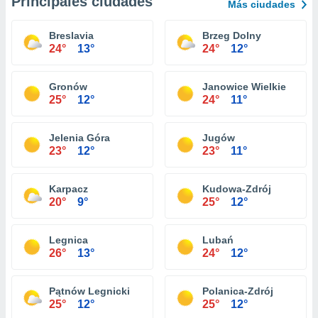
Principales ciudades
Más ciudades
Breslavia
Brzeg Dolny
24°
13°
24°
12°
Gronów
Janowice Wielkie
25°
12°
24°
11°
Jelenia Góra
Jugów
23°
12°
23°
11°
Karpacz
Kudowa-Zdrój
20°
9°
25°
12°
Legnica
Lubań
26°
13°
24°
12°
Pątnów Legnicki
Polanica-Zdrój
25°
12°
25°
12°