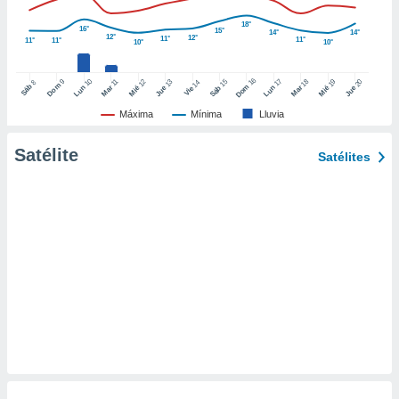
retirar su
18°
ento u
16°
15°
14°
14°
12°
12°
11°
11°
11°
11°
10°
10°
 de datos
er momento
16
10
17
9
15
18
11
12
13
19
20
14
8
Dom
Sáb
Dom
Lun
Mar
Lun
Sáb
Mar
Mié
Jue
Mié
Jue
Vie
ic en
o en
Máxima
Mínima
Lluvia
 Cookies
en
Satélite
Satélites
eb.
y
socios
el
to de
la
 en un
 y/o acceder
 de datos
ara
 anuncios