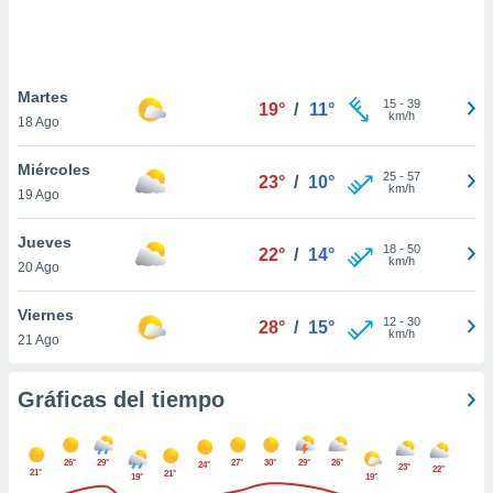
ste abono
 botón
.
Martes
15
-
39
19°
/
11°
nto,
km/h
18 Ago
cios
Miércoles
kies,
25
-
57
23°
/
10°
km/h
19 Ago
ores únicos
as similares
nar,
Jueves
18
-
50
22°
/
14°
rocesar
km/h
20 Ago
onales como
 este sitio
Viernes
recciones IP
12
-
30
28°
/
15°
km/h
21 Ago
ficadores de
 posible
s
Gráficas del tiempo
 traten tus
nales en
 interés
26°
29°
27°
30°
29°
26°
go a lo que
24°
23°
22°
21°
21°
19°
19°
nerte. Para