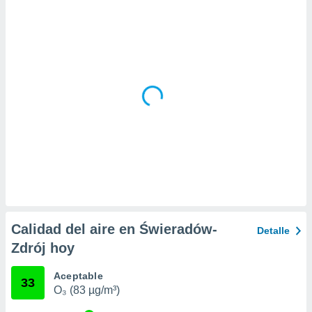
ar perfiles
idad
a, utilizar
a
 la
da, crear un
personalizar
o, uso de
a la
e contenido
do, medir el
 de la
medir el
 del
 comprender
 través de
Calidad del aire en Świeradów-
Detalle
s o a través
Zdrój hoy
nación de
edentes de
fuentes,
Aceptable
33
y mejora de
O₃ (83 µg/m³)
os, uso de