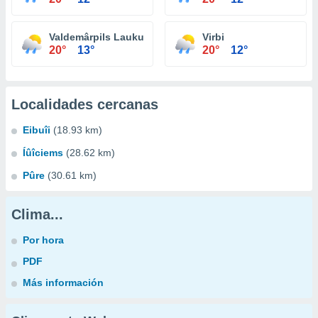
Valdemârpils Lauku Teritorija
Virbi
20°
13°
20°
12°
Localidades cercanas
Eibuîi
(18.93 km)
Íûîciems
(28.62 km)
Pûre
(30.61 km)
Clima...
Por hora
PDF
Más información