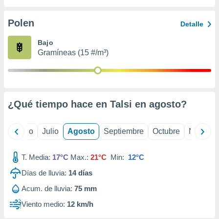
ados con el
 seleccionar
o.
Polen
Detalle
calización
Bajo
precisa e
Gramíneas (15 #/m³)
ión mediante
, publicidad
dos,
 publicidad
¿Qué tiempo hace en Talsi en
agosto
?
,
ón de
 desarrollo
yo
Junio
Julio
Agosto
Septiembre
Octubre
Noviemb
s.
tros 1199
T. Media:
17°C
Max.:
21°C
Min:
12°C
ios
Días de lluvia:
14
días
Acum. de lluvia:
75 mm
Viento medio:
12 km/h