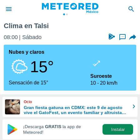
Clima en Talsi
privacidad
08:00
Sábado
...
o de
mx
mx) ha sido
Nubes y claros
or
15°
es para
ue la
 que se
Suroeste
e calidad.
Sensación de 15°
10
20 km/h
eder a este
ediante las
opciones:
Ocio
Gran fiesta gatuna en CDMX: este 9 de agosto
ookies y
vive el GatoFest, un evento familiar y altruista
e forma
para ayudar
¡Descarga
GRATIS
la app de
Instalar
d digital
Meteored!
ada, basada