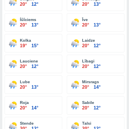
20°
12°
20°
13°
Íûîciems
Îve
20°
13°
20°
13°
Kolka
Laidze
19°
15°
20°
12°
Lauciene
Lîbagi
20°
12°
20°
12°
Lube
Mirsrags
20°
13°
20°
14°
Roja
Sabile
20°
14°
20°
12°
Stende
Talsi
20°
12°
20°
12°