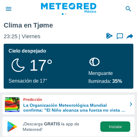
Clima en Tjøme
privacidad
23:25
Viernes
...
o de
mx
mx) ha sido
Cielo despejado
or
17°
es para
ue la
 que se
Menguante
e calidad.
Sensación de 17°
Iluminada:
35%
eder a este
ediante las
opciones:
Predicción
La Organización Meteorológica Mundial
ookies y
confirma: "El Niño alcanza una fuerza no vista en
e forma
años"
¡Descarga
GRATIS
la app de
Instalar
d digital
Meteored!
ada, basada