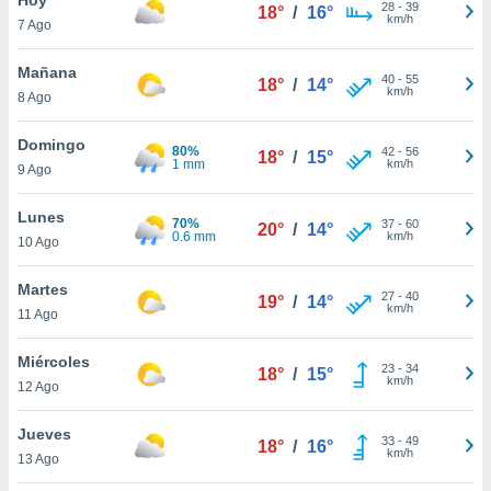
ublicidad y
28
-
39
18°
/
16°
km/h
7 Ago
do en
 mismo.
Mañana
40
-
55
18°
/
14°
sultar más
km/h
8 Ago
 en nuestra
 Cookies
y
Domingo
80%
42
-
56
ualquier
18°
/
15°
1 mm
km/h
9 Ago
ento
 botón
Lunes
70%
37
-
60
20°
/
14°
ación de
0.6 mm
km/h
10 Ago
kies
 disponible
Martes
27
-
40
e nuestra
19°
/
14°
km/h
11 Ago
.
Miércoles
IVAMENTE,
23
-
34
18°
/
15°
km/h
12 Ago
as
Jueves
33
-
49
18°
/
16°
 a cookies
km/h
13 Ago
 no aceptar