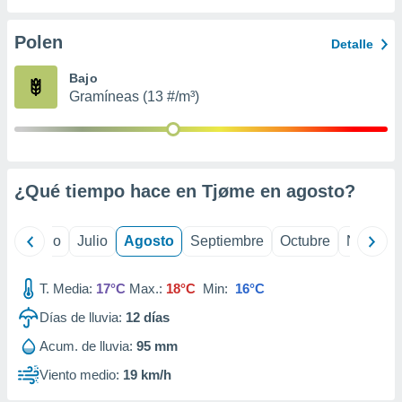
ados con el
 seleccionar
o.
Polen
Detalle
calización
Bajo
precisa e
Gramíneas (13 #/m³)
ión mediante
, publicidad
dos,
 publicidad
¿Qué tiempo hace en Tjøme en
agosto
?
,
ón de
 desarrollo
yo
Junio
Julio
Agosto
Septiembre
Octubre
Noviemb
s.
tros 1199
T. Media:
17°C
Max.:
18°C
Min:
16°C
ios
Días de lluvia:
12
días
Acum. de lluvia:
95 mm
Viento medio:
19 km/h