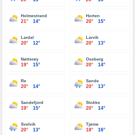
Holmestrand
Horten
21°
14°
20°
15°
Lardal
Larvik
20°
12°
20°
13°
Nøtterøy
Oseberg
19°
15°
20°
14°
Re
Sande
20°
14°
20°
13°
Sandefjord
Stokke
19°
15°
20°
14°
Svelvik
Tjøme
20°
13°
18°
16°