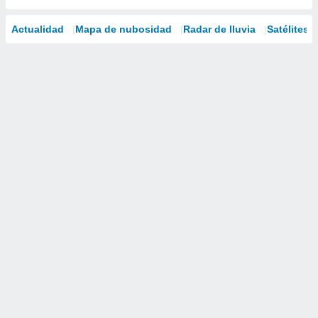
Actualidad
Mapa de nubosidad
Radar de lluvia
Satélites