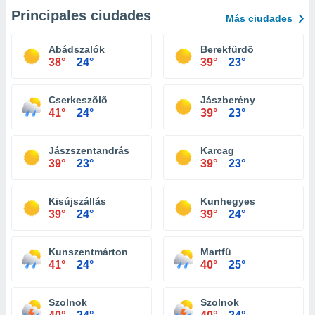
Principales ciudades
Más ciudades
Abádszalók
Berekfürdõ
38°
24°
39°
23°
Cserkeszõlõ
Jászberény
41°
24°
39°
23°
Jászszentandrás
Karcag
39°
23°
39°
23°
Kisújszállás
Kunhegyes
39°
24°
39°
24°
Kunszentmárton
Martfû
41°
24°
40°
25°
Szolnok
Szolnok