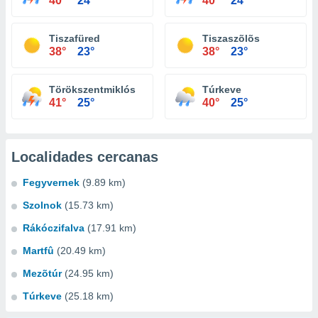
40°
24°
40°
24°
Tiszafüred
Tiszaszõlõs
38°
23°
38°
23°
Törökszentmiklós
Túrkeve
41°
25°
40°
25°
Localidades cercanas
Fegyvernek
(9.89 km)
Szolnok
(15.73 km)
Rákóczifalva
(17.91 km)
Martfû
(20.49 km)
Mezõtúr
(24.95 km)
Túrkeve
(25.18 km)