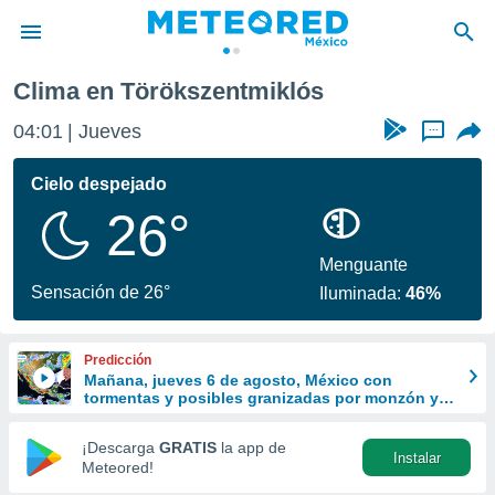
Clima en Törökszentmiklós
privacidad
04:01
Jueves
...
o de
mx
mx) ha sido
Cielo despejado
or
26°
es para
ue la
 que se
Menguante
e calidad.
Sensación de 26°
Iluminada:
46%
eder a este
ediante las
opciones:
Predicción
Mañana, jueves 6 de agosto, México con
ookies y
tormentas y posibles granizadas por monzón y
e forma
ondas tropicales
¡Descarga
GRATIS
la app de
Instalar
d digital
Meteored!
ada, basada