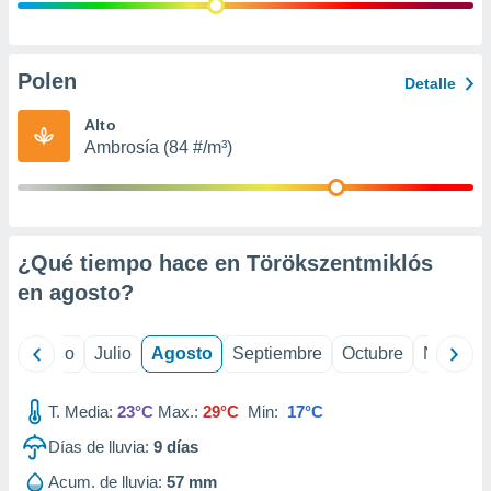
ados con el
 seleccionar
o.
calización
Polen
Detalle
precisa e
ión mediante
Alto
Ambrosía (84 #/m³)
, publicidad
dos,
 publicidad
,
¿Qué tiempo hace en Törökszentmiklós
ón de
 desarrollo
en
agosto
?
s.
tros 1199
yo
Junio
Julio
Agosto
Septiembre
Octubre
Noviemb
ios
T. Media:
23°C
Max.:
29°C
Min:
17°C
Días de lluvia:
9
días
Acum. de lluvia:
57 mm