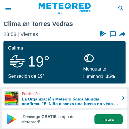
Clima en Torres Vedras
privacidad
23:59
Viernes
...
o de
mx
mx) ha sido
Calima
or
19°
es para
ue la
 que se
Menguante
e calidad.
Sensación de 19°
Iluminada:
35%
eder a este
ediante las
opciones:
Predicción
La Organización Meteorológica Mundial
ookies y
confirma: "El Niño alcanza una fuerza no vista en
e forma
años"
¡Descarga
GRATIS
la app de
Instalar
d digital
Meteored!
ada, basada