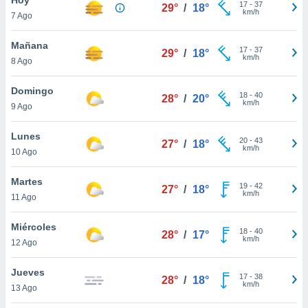
ublicidad y
17
-
37
29°
/
18°
km/h
7 Ago
do en
 mismo.
Mañana
17
-
37
29°
/
18°
sultar más
km/h
8 Ago
 en nuestra
 Cookies
y
Domingo
18
-
40
ualquier
28°
/
20°
km/h
9 Ago
ento
 botón
Lunes
20
-
43
27°
/
18°
ación de
km/h
10 Ago
kies
 disponible
Martes
19
-
42
e nuestra
27°
/
18°
km/h
11 Ago
.
Miércoles
IVAMENTE,
18
-
40
28°
/
17°
km/h
12 Ago
as
Jueves
17
-
38
28°
/
18°
 a cookies
km/h
13 Ago
 no aceptar