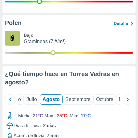
ados con el
 seleccionar
o.
calización
Polen
Detalle
precisa e
ión mediante
Bajo
Gramíneas (7 #/m³)
, publicidad
dos,
 publicidad
,
¿Qué tiempo hace en Torres Vedras en
ón de
 desarrollo
agosto
?
s.
tros 1199
yo
Junio
Julio
Agosto
Septiembre
Octubre
Noviemb
ios
T. Media:
21°C
Max.:
25°C
Min:
17°C
Días de lluvia:
2
días
Acum. de lluvia:
7 mm