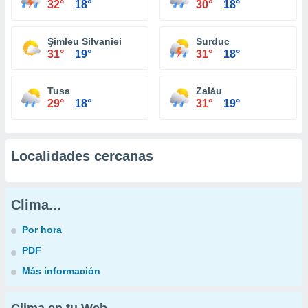
32°
18°
30°
18°
Şimleu Silvaniei
Surduc
31°
19°
31°
18°
Tusa
Zalău
29°
18°
31°
19°
Localidades cercanas
Clima...
Por hora
PDF
Más información