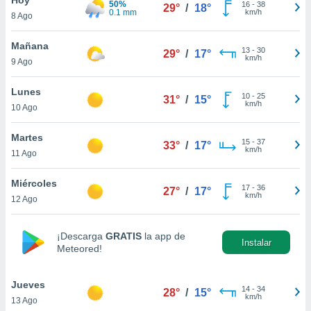
50%
ublicidad y
16
-
38
29°
/
18°
0.1 mm
km/h
8 Ago
do en
 mismo.
Mañana
13
-
30
29°
/
17°
sultar más
km/h
9 Ago
 en nuestra
 Cookies
y
Lunes
10
-
25
ualquier
31°
/
15°
km/h
10 Ago
ento
 botón
Martes
15
-
37
33°
/
17°
ación de
km/h
11 Ago
kies
 disponible
Miércoles
17
-
36
e nuestra
27°
/
17°
km/h
12 Ago
.
IVAMENTE,
¡Descarga
GRATIS
la app de
Instalar
Meteored!
as
 a cookies
Jueves
14
-
34
28°
/
15°
km/h
13 Ago
 no aceptar