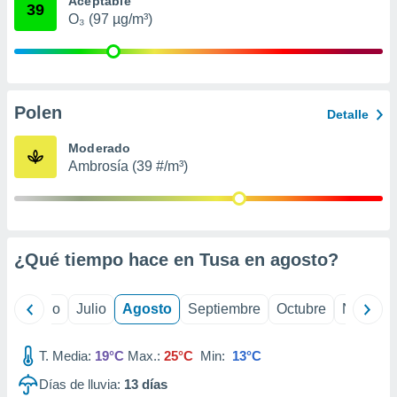
Aceptable
ados con el
39
 seleccionar
O₃ (97 µg/m³)
o.
calización
precisa e
ión mediante
Polen
Detalle
, publicidad
Moderado
dos,
Ambrosía (39 #/m³)
 publicidad
,
ón de
 desarrollo
s.
¿Qué tiempo hace en Tusa en
agosto
?
tros 1199
ios
yo
Junio
Julio
Agosto
Septiembre
Octubre
Noviemb
T. Media:
19°C
Max.:
25°C
Min:
13°C
Días de lluvia:
13
días