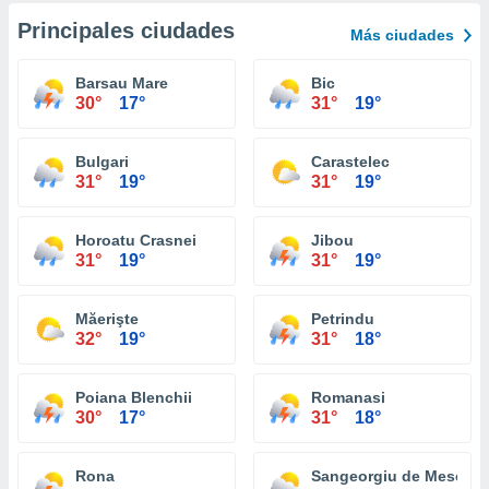
Principales ciudades
Más ciudades
Barsau Mare
Bic
30°
17°
31°
19°
Bulgari
Carastelec
31°
19°
31°
19°
Horoatu Crasnei
Jibou
31°
19°
31°
19°
Măerişte
Petrindu
32°
19°
31°
18°
Poiana Blenchii
Romanasi
30°
17°
31°
18°
Rona
Sangeorgiu de Meses