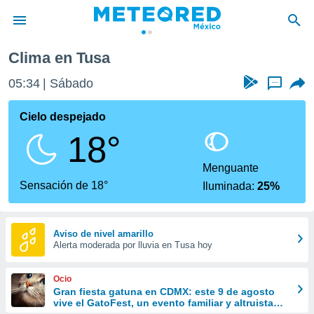
Clima en Tusa
privacidad
05:34
Sábado
...
o de
mx
mx) ha sido
Cielo despejado
or
18°
es para
ue la
 que se
Menguante
e calidad.
Sensación de 18°
Iluminada:
25%
eder a este
ediante las
opciones:
Aviso de nivel amarillo
Alerta moderada por lluvia en Tusa hoy
ookies y
e forma
Ocio
d digital
Gran fiesta gatuna en CDMX: este 9 de agosto
vive el GatoFest, un evento familiar y altruista
ada, basada