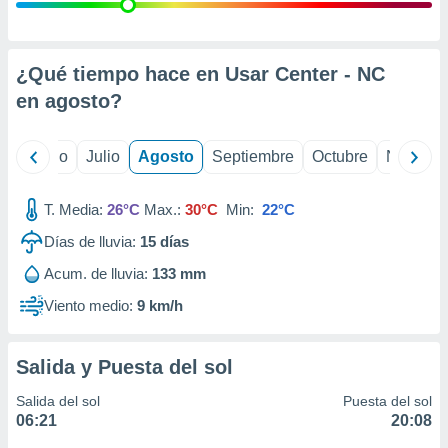
ados con el
 seleccionar
o.
calización
¿Qué tiempo hace en Usar Center - NC
precisa e
en
agosto
?
ión mediante
, publicidad
yo
Junio
Julio
Agosto
Septiembre
Octubre
Noviemb
dos,
 publicidad
T. Media:
26°C
Max.:
30°C
Min:
22°C
,
Días de lluvia:
15
días
ón de
 desarrollo
Acum. de lluvia:
133 mm
s.
Viento medio:
9 km/h
tros 1199
ios
Salida y Puesta del sol
Salida del sol
Puesta del sol
06:21
20:08