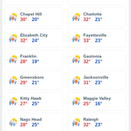
Chapel Hill
Charlotte
30°
20°
32°
21°
Elizabeth City
Fayetteville
32°
24°
33°
23°
Franklin
Gastonia
28°
19°
32°
21°
Greensboro
Jacksonville
29°
21°
31°
23°
Kitty Hawk
Maggie Valley
27°
25°
25°
16°
Nags Head
Raleigh
28°
25°
32°
23°