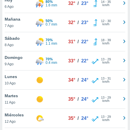
80%
ublicidad y
14
-
35
32°
/
23°
1.6 mm
km/h
6 Ago
do en
 mismo.
Mañana
50%
12
-
30
32°
/
23°
sultar más
0.7 mm
km/h
7 Ago
 en nuestra
 Cookies
y
Sábado
70%
18
-
39
ualquier
31°
/
22°
1.1 mm
km/h
8 Ago
ento
 botón
Domingo
70%
13
-
29
33°
/
22°
ación de
0.4 mm
km/h
9 Ago
kies
 disponible
Lunes
13
-
31
e nuestra
34°
/
24°
km/h
10 Ago
.
Martes
IVAMENTE,
13
-
29
35°
/
24°
km/h
11 Ago
as
Miércoles
13
-
29
35°
/
24°
 a cookies
km/h
12 Ago
 no aceptar