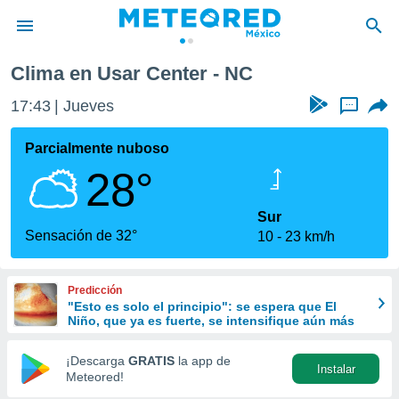
Clima en Usar Center - NC
privacidad
17:43
Jueves
...
o de
mx
mx) ha sido
Parcialmente nuboso
or
28°
es para
ue la
 que se
Sur
e calidad.
Sensación de 32°
10
23 km/h
eder a este
ediante las
opciones:
Predicción
"Esto es solo el principio": se espera que El
ookies y
Niño, que ya es fuerte, se intensifique aún más
e forma
¡Descarga
GRATIS
la app de
Instalar
d digital
Meteored!
ada, basada