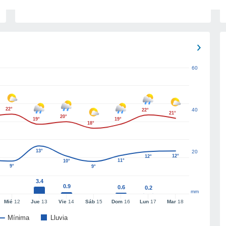
60
22°
40
22°
21°
20°
19°
19°
18°
13°
20
12°
12°
11°
10°
9°
9°
3.4
0.9
0.6
0.2
mm
Mié
12
Jue
13
Vie
14
Sáb
15
Dom
16
Lun
17
Mar
18
Mínima
Lluvia