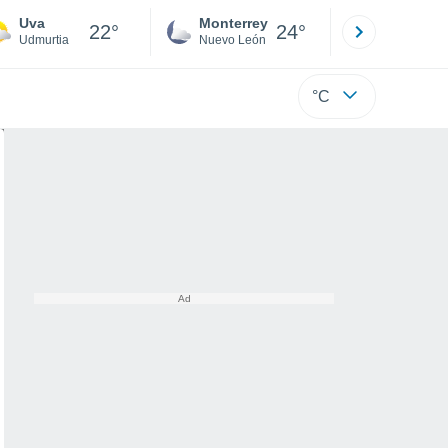
Uva
Monterrey
Mexicali
22°
24°
Udmurtia
Nuevo León
Baja C
°C