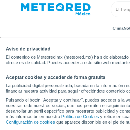
Clima
Not
Aviso de privacidad
El contenido de Meteored.mx (meteored.mx) ha sido elaborado p
ofrece es de calidad. Puedes acceder a este sitio web mediante
Aceptar cookies y acceder de forma gratuita
Inicio
Rusia
Udmurtia
Uva
La publicidad digital personalizada, basada en la información r
financiar nuestra actividad para seguir ofreciéndote contenido c
Clima en Uva
Pulsando el botón "Aceptar y continuar", puedes acceder a la w
nuestras o de nuestros socios, que nos permiten el seguimiento
12:07
Jueves
desarrollar un perfil específico para mostrarte publicidad y co
más información en nuestra
Política de Cookies
y retirar en cu
Configuración de cookies
que aparece disponible en el pie de n
Nubes y claros