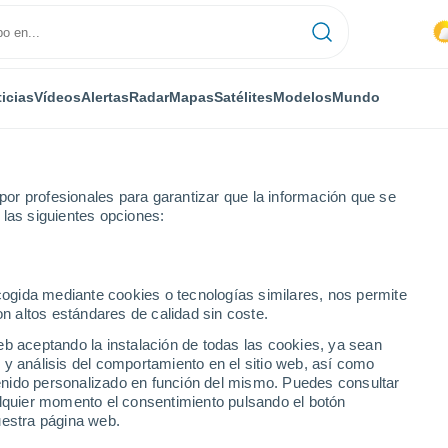
icias
Vídeos
Alertas
Radar
Mapas
Satélites
Modelos
Mundo
or profesionales para garantizar que la información que se
 las siguientes opciones:
ecogida mediante cookies o tecnologías similares, nos permite
on altos estándares de calidad sin coste.
eb aceptando la instalación de todas las cookies, ya sean
 y análisis del comportamiento en el sitio web, así como
...
ntenido personalizado en función del mismo. Puedes consultar
alquier momento el consentimiento pulsando el botón
Por hora
uestra página web.
Cielos cubiertos en las próximas
horas