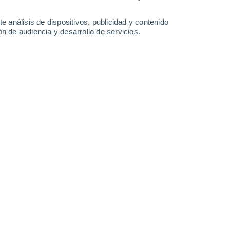
0.7 mm
25°
/
17°
22°
/
13°
21°
/
10°
22°
/
9°
e análisis de dispositivos, publicidad y contenido
n de audiencia y desarrollo de servicios.
-
27
km/h
19
-
46
km/h
10
-
24
km/h
11
-
22
km/h
Oeste
5 Medio
°
5
-
18 km/h
FPS:
6-10
Oeste
5 Medio
°
6
-
18 km/h
FPS:
6-10
Oeste
4 Medio
°
7
-
19 km/h
FPS:
6-10
Oeste
3 Medio
°
7
-
20 km/h
FPS:
6-10