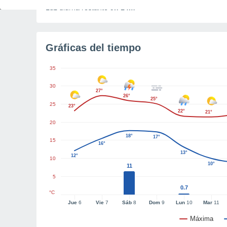
Luz diurna restante
9h 14m
Gráficas del tiempo
35
30
27°
26°
25°
25
23°
22°
21°
20
18°
17°
15
16°
13°
12°
10
10°
11
5
0.7
°C
Jue
6
Vie
7
Sáb
8
Dom
9
Lun
10
Mar
11
Máxima