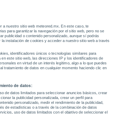
o
r a nuestro sitio web meteored.mx. En este caso, te
as para garantizar la navegación por el sitio web, pero no se
rar publicidad o contenido personalizado, aunque sí podrás
 la instalación de cookies y acceder a nuestro sitio web a través
o el
es, identificadores únicos o tecnologías similares para
ter
n este sitio web, las direcciones IP y los identificadores de
rsonales en virtud de un interés legítimo, algo a lo que puedes
osidad
Radar de lluvia
Satélites
Modelos
 al tratamiento de datos en cualquier momento haciendo clic en
miento de datos:
omingo
Lunes
Martes
Miércoles
uso de datos limitados para seleccionar anuncios básicos, crear
9 Ago
10 Ago
11 Ago
12 Ago
ccionar la publicidad personalizada, crear un perfil para
ontenido personalizado, medir el rendimiento de la publicidad,
vés de estadísticas o a través de la combinación de datos
rvicios, uso de datos limitados con el objetivo de seleccionar el
60%