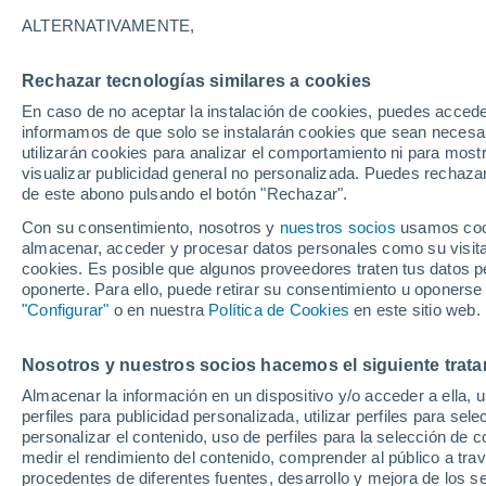
21°
ALTERNATIVAMENTE,
Rechazar tecnologías similares a cookies
UV
5 Medi
En caso de no aceptar la instalación de cookies, puedes accede
Sensación de 21°
FPS
6-10
informamos de que solo se instalarán cookies que sean necesari
utilizarán cookies para analizar el comportamiento ni para most
visualizar publicidad general no personalizada. Puedes rechazar
de este abono pulsando el botón "Rechazar".
Astronomía
Cohete de SpaceX choca contra la Luna y tod
Con su consentimiento, nosotros y
nuestros socios
usamos cooki
mundo mira hacia el satélite en busca del crá
almacenar, acceder y procesar datos personales como su visita e
cookies. Es posible que algunos proveedores traten tus datos pe
Clima 1 - 7 días
Por hora
Actualidad
Mapa de nub
oponerte. Para ello, puede retirar su consentimiento u oponerse
"Configurar"
o en nuestra
Política de Cookies
en este sitio web.
Nosotros y nuestros socios hacemos el siguiente trata
Mañana
Sábado
D
Hoy
Almacenar la información en un dispositivo y/o acceder a ella, 
7 Ago
8 Ago
6 Ago
perfiles para publicidad personalizada, utilizar perfiles para sele
personalizar el contenido, uso de perfiles para la selección de c
medir el rendimiento del contenido, comprender al público a tra
procedentes de diferentes fuentes, desarrollo y mejora de los se
80%