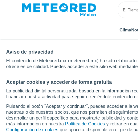
Clima
Not
Aviso de privacidad
El contenido de Meteored.mx (meteored.mx) ha sido elaborado p
ofrece es de calidad. Puedes acceder a este sitio web mediante
Aceptar cookies y acceder de forma gratuita
Inicio
Francia
Provenza-Alpes-Costa Azul
Vaucl
La publicidad digital personalizada, basada en la información r
financiar nuestra actividad para seguir ofreciéndote contenido c
Clima en Vaison-la-Ro
Pulsando el botón "Aceptar y continuar", puedes acceder a la w
nuestras o de nuestros socios, que nos permiten el seguimiento
19:09
Jueves
desarrollar un perfil específico para mostrarte publicidad y co
más información en nuestra
Política de Cookies
y retirar en cu
Configuración de cookies
que aparece disponible en el pie de n
Soleado