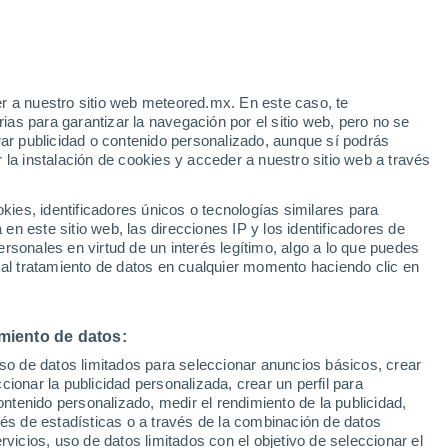
Aviso de nivel naranja
Alerta importante por altas
temperaturas en Vaison-la-Romaine
hoy
r a nuestro sitio web meteored.mx. En este caso, te
/h
as para garantizar la navegación por el sitio web, pero no se
rar publicidad o contenido personalizado, aunque sí podrás
 la instalación de cookies y acceder a nuestro sitio web a través
ralino
es, identificadores únicos o tecnologías similares para
n este sitio web, las direcciones IP y los identificadores de
rsonales en virtud de un interés legítimo, algo a lo que puedes
eratura
Radar de lluvia
Satélites
Modelos
 al tratamiento de datos en cualquier momento haciendo clic en
miento de datos:
omingo
Lunes
Martes
Miércoles
uso de datos limitados para seleccionar anuncios básicos, crear
9 Ago
10 Ago
11 Ago
12 Ago
ccionar la publicidad personalizada, crear un perfil para
ontenido personalizado, medir el rendimiento de la publicidad,
vés de estadísticas o a través de la combinación de datos
rvicios, uso de datos limitados con el objetivo de seleccionar el