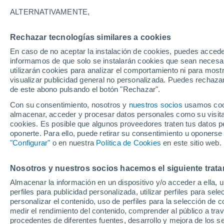
33°
ALTERNATIVAMENTE,
Rechazar tecnologías similares a cookies
Norte
En caso de no aceptar la instalación de cookies, puedes accede
Sensación de 31°
23
-
50 km
informamos de que solo se instalarán cookies que sean necesari
utilizarán cookies para analizar el comportamiento ni para most
visualizar publicidad general no personalizada. Puedes rechazar
de este abono pulsando el botón "Rechazar".
Ocio
La isla más solitaria de México: el paraíso co
Con su consentimiento, nosotros y
nuestros socios
usamos cooki
que pocos logran visitar
almacenar, acceder y procesar datos personales como su visita e
cookies. Es posible que algunos proveedores traten tus datos pe
Clima 1 - 7 días
Por hora
Actualidad
Mapa de temp
oponerte. Para ello, puede retirar su consentimiento u oponerse
"Configurar"
o en nuestra
Política de Cookies
en este sitio web.
Nosotros y nuestros socios hacemos el siguiente trata
Mañana
Sábado
D
Hoy
Almacenar la información en un dispositivo y/o acceder a ella, 
7 Ago
8 Ago
6 Ago
perfiles para publicidad personalizada, utilizar perfiles para sele
personalizar el contenido, uso de perfiles para la selección de c
medir el rendimiento del contenido, comprender al público a tra
procedentes de diferentes fuentes, desarrollo y mejora de los se