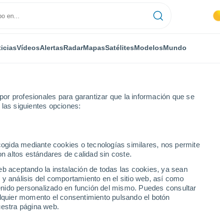
icias
Vídeos
Alertas
Radar
Mapas
Satélites
Modelos
Mundo
or profesionales para garantizar que la información que se
 las siguientes opciones:
use
Vaison-la-Romaine
ecogida mediante cookies o tecnologías similares, nos permite
on altos estándares de calidad sin coste.
maine
eb aceptando la instalación de todas las cookies, ya sean
 y análisis del comportamiento en el sitio web, así como
...
ntenido personalizado en función del mismo. Puedes consultar
alquier momento el consentimiento pulsando el botón
Por hora
uestra página web.
Cielos despejados en las
próximas horas