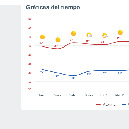
Gráficas del tiempo
50
45
40
37°
37°
36°
36°
35°
35
33°
30
25
22°
20
21°
21°
21°
20°
18°
15
°C
Jue
6
Vie
7
Sáb
8
Dom
9
Lun
10
Mar
11
Máxima