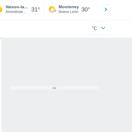
Vaison-la-Romaine
Monterrey
Mexicali
31°
30°
Arrondissement of Carpentras
Nuevo León
Baja C
°C