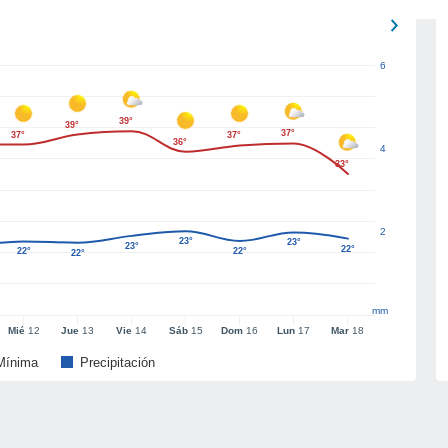
6
39°
39°
37°
37°
37°
36°
4
33°
2
23°
23°
23°
22°
22°
22°
22°
mm
Mié
12
Jue
13
Vie
14
Sáb
15
Dom
16
Lun
17
Mar
18
Mínima
Precipitación