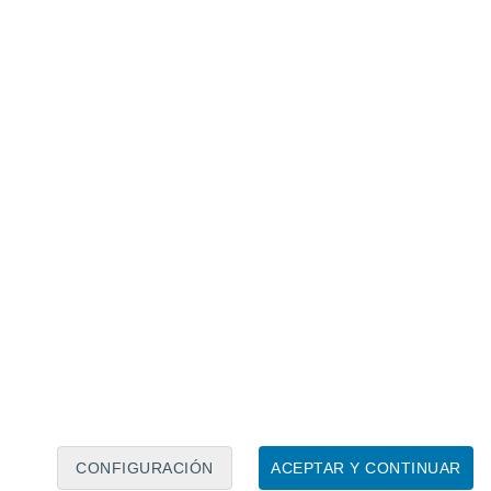
Calendario lunar
Lun
Mar
Mié
Jue
Vie
Sáb
Dom
6
7
8
9
10
11
12
13
14
15
16
17
18
19
CONFIGURACIÓN
ACEPTAR Y CONTINUAR