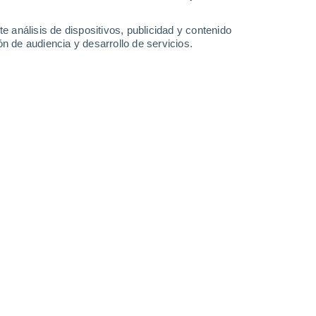
36°
/
21°
36°
/
21°
37°
/
21°
37°
/
22°
e análisis de dispositivos, publicidad y contenido
n de audiencia y desarrollo de servicios.
-
48
km/h
11
-
29
km/h
12
-
31
km/h
14
-
35
km/h
 de agosto
Norte
4 Medio
24
-
51 km/h
FPS:
6-10
Norte
2 Bajo
24
-
51 km/h
FPS:
no
Norte
1 Bajo
23
-
50 km/h
FPS:
no
Norte
0 Bajo
21
-
47 km/h
FPS:
no