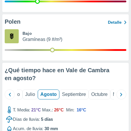
ados con el
 seleccionar
o.
calización
Polen
Detalle
precisa e
ión mediante
Bajo
Gramíneas (9 #/m³)
, publicidad
dos,
 publicidad
,
¿Qué tiempo hace en Vale de Cambra
ón de
 desarrollo
en
agosto
?
s.
tros 1199
yo
Junio
Julio
Agosto
Septiembre
Octubre
Noviemb
ios
T. Media:
21°C
Max.:
26°C
Min:
16°C
Días de lluvia:
5
días
Acum. de lluvia:
30 mm