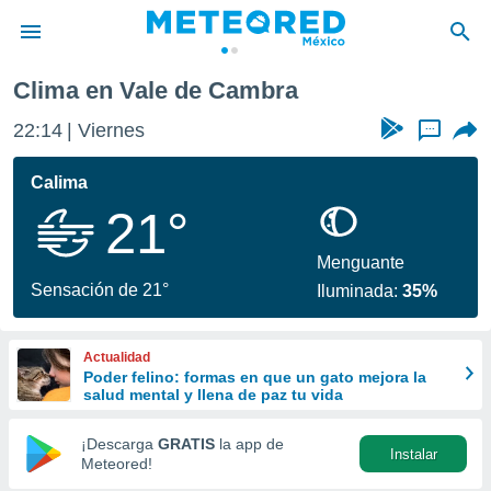
Clima en Vale de Cambra
privacidad
22:14
Viernes
...
o de
mx
mx) ha sido
Calima
or
21°
es para
ue la
 que se
Menguante
e calidad.
Sensación de 21°
Iluminada:
35%
eder a este
ediante las
opciones:
Actualidad
Poder felino: formas en que un gato mejora la
ookies y
salud mental y llena de paz tu vida
e forma
¡Descarga
GRATIS
la app de
Instalar
d digital
Meteored!
ada, basada