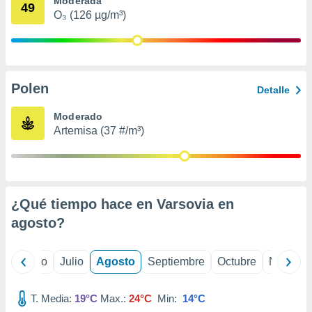
Moderada
ados con el
49
 seleccionar
O₃ (126 µg/m³)
o.
calización
precisa e
ión mediante
Polen
Detalle
, publicidad
Moderado
dos,
Artemisa (37 #/m³)
 publicidad
,
ón de
 desarrollo
s.
¿Qué tiempo hace en Varsovia en
tros 1199
agosto
?
ios
yo
Junio
Julio
Agosto
Septiembre
Octubre
Noviemb
T. Media:
19°C
Max.:
24°C
Min:
14°C