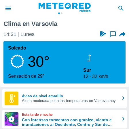
Clima en Varsovia
privacidad
14:31
Lunes
...
o de
mx
mx) ha sido
Soleado
or
30°
es para
ue la
 que se
Sur
e calidad.
Sensación de 29°
12
32 km/h
eder a este
ediante las
opciones:
Aviso de nivel amarillo
Alerta moderada por altas temperaturas en Varsovia hoy
ookies y
e forma
Esta tarde y noche
d digital
Con intensas tormentas con granizo, viento e
inundaciones al Occidente, Centro y Sur de
ada, basada