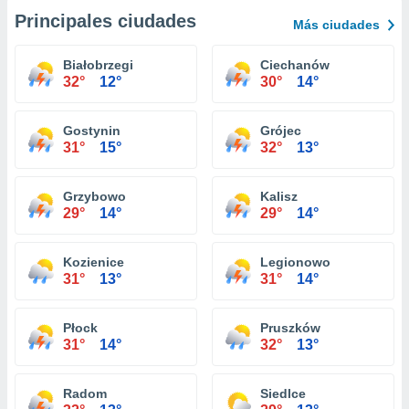
Principales ciudades
Más ciudades
Białobrzegi
Ciechanów
32°
12°
30°
14°
Gostynin
Grójec
31°
15°
32°
13°
Grzybowo
Kalisz
29°
14°
29°
14°
Kozienice
Legionowo
31°
13°
31°
14°
Płock
Pruszków
31°
14°
32°
13°
Radom
Siedlce