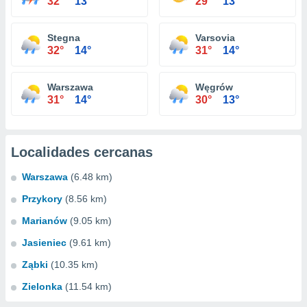
32°
13°
29°
13°
Stegna
Varsovia
32°
14°
31°
14°
Warszawa
Węgrów
31°
14°
30°
13°
Localidades cercanas
Warszawa
(6.48 km)
Przykory
(8.56 km)
Marianów
(9.05 km)
Jasieniec
(9.61 km)
Ząbki
(10.35 km)
Zielonka
(11.54 km)