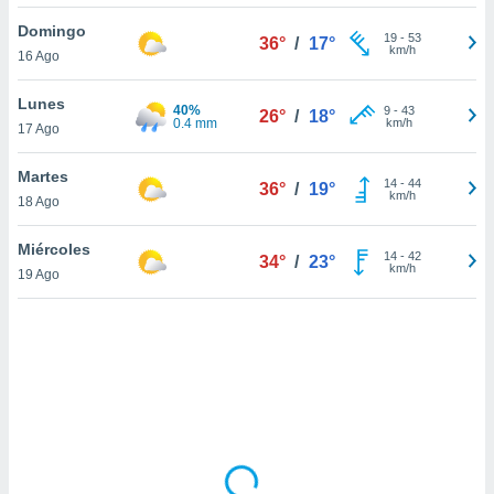
ón de
uedes
Domingo
19
-
53
36°
/
17°
uestro sitio
km/h
16 Ago
ed.mx. En
te
Lunes
40%
 de que
9
-
43
26°
/
18°
0.4 mm
km/h
17 Ago
talarán
e sean
para
Martes
14
-
44
36°
/
19°
a
km/h
18 Ago
por el sitio
o se
Miércoles
14
-
42
cookies para
34°
/
23°
km/h
19 Ago
nto ni para
licidad o
ado, aunque
sualizar
general no
ada. Puedes
 instalación
y acceder a
io web a