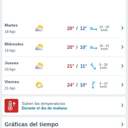
ste abono
 botón
.
Martes
15
-
40
20°
/
12°
nto,
km/h
18 Ago
cios
Miércoles
kies,
18
-
41
20°
/
10°
km/h
19 Ago
ores únicos
as similares
nar,
Jueves
8
-
28
21°
/
11°
rocesar
km/h
20 Ago
onales como
 este sitio
Viernes
recciones IP
9
-
24
24°
/
10°
km/h
21 Ago
ficadores de
 posible
s
Suben las temperaturas
 traten tus
Durante el dia de mañana
nales en
 interés
go a lo que
Gráficas del tiempo
nerte. Para