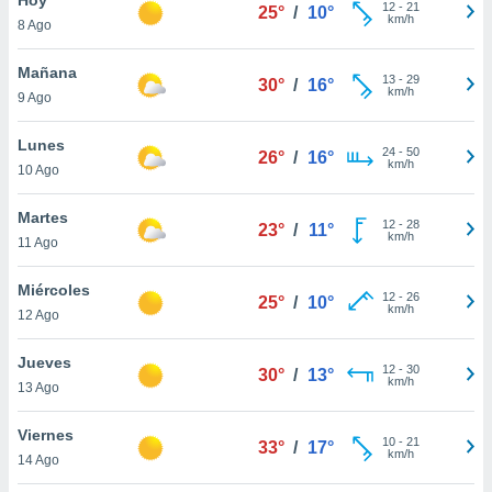
ublicidad y
12
-
21
25°
/
10°
km/h
8 Ago
do en
 mismo.
Mañana
13
-
29
30°
/
16°
sultar más
km/h
9 Ago
 en nuestra
 Cookies
y
Lunes
24
-
50
ualquier
26°
/
16°
km/h
10 Ago
ento
 botón
Martes
12
-
28
23°
/
11°
ación de
km/h
11 Ago
kies
 disponible
Miércoles
12
-
26
e nuestra
25°
/
10°
km/h
12 Ago
.
Jueves
IVAMENTE,
12
-
30
30°
/
13°
km/h
13 Ago
as
Viernes
10
-
21
33°
/
17°
 a cookies
km/h
14 Ago
 no aceptar