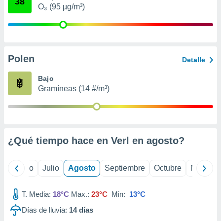
38
ados con el
O₃ (95 µg/m³)
 seleccionar
o.
calización
precisa e
ión mediante
Polen
Detalle
, publicidad
Bajo
Gramíneas (14 #/m³)
dos,
 publicidad
,
ón de
 desarrollo
s.
¿Qué tiempo hace en Verl en
agosto
?
tros 1199
ios
yo
Junio
Julio
Agosto
Septiembre
Octubre
Noviemb
T. Media:
18°C
Max.:
23°C
Min:
13°C
Días de lluvia:
14
días