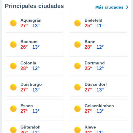
Principales ciudades
Más ciudades
Aquisgrán
Bielefeld
27°
13°
25°
11°
Bochum
Bonn
26°
13°
28°
12°
Colonia
Dortmund
28°
13°
25°
12°
Duisburgo
Düsseldorf
27°
13°
27°
13°
Essen
Gelsenkirchen
27°
13°
27°
13°
Gütersloh
Kleve
26°
11°
24°
11°