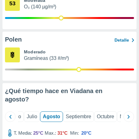
Moderada
ados con el
53
 seleccionar
O₃ (140 µg/m³)
o.
calización
precisa e
ión mediante
Polen
Detalle
, publicidad
Moderado
dos,
Gramíneas (33 #/m³)
 publicidad
,
ón de
 desarrollo
s.
¿Qué tiempo hace en Viadana en
tros 1199
agosto
?
ios
yo
Junio
Julio
Agosto
Septiembre
Octubre
Noviemb
T. Media:
25°C
Max.:
31°C
Min:
20°C