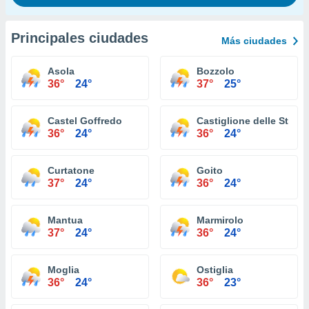
Principales ciudades
Más ciudades
Asola
Bozzolo
36°
24°
37°
25°
Castel Goffredo
Castiglione delle Stivie
36°
24°
36°
24°
Curtatone
Goito
37°
24°
36°
24°
Mantua
Marmirolo
37°
24°
36°
24°
Moglia
Ostiglia
36°
24°
36°
23°