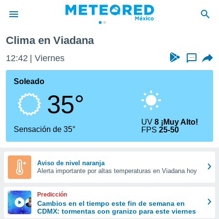
Clima en Viadana
privacidad
12:42
Viernes
...
o de
mx
mx) ha sido
Soleado
or
35°
es para
ue la
 que se
UV
8 ¡Muy Alto!
e calidad.
Sensación de 35°
FPS
25-50
eder a este
ediante las
opciones:
Aviso de nivel naranja
Alerta importante por altas temperaturas en Viadana hoy
ookies y
e forma
Predicción
d digital
Cambios en el tiempo este fin de semana en
CDMX: tormentas con granizo para este viernes
ada, basada