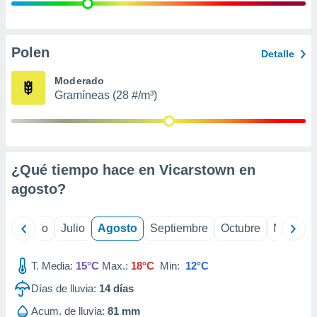
ados con el
 seleccionar
o.
calización
Polen
Detalle
precisa e
ión mediante
Moderado
Gramíneas (28 #/m³)
, publicidad
dos,
 publicidad
,
¿Qué tiempo hace en Vicarstown en
ón de
 desarrollo
agosto
?
s.
tros 1199
yo
Junio
Julio
Agosto
Septiembre
Octubre
Noviemb
ios
T. Media:
15°C
Max.:
18°C
Min:
12°C
Días de lluvia:
14
días
Acum. de lluvia:
81 mm