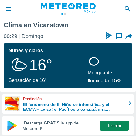
Clima en Vicarstown
privacidad
00:29
Domingo
...
o de
mx
mx) ha sido
Nubes y claros
or
16°
es para
ue la
 que se
Menguante
e calidad.
Sensación de 16°
Iluminada:
15%
eder a este
ediante las
opciones:
Predicción
El fenómeno de El Niño se intensifica y el
ookies y
ECMWF avisa: el Pacífico alcanzará una
e forma
anomalía récord superior a los 3 ºC
¡Descarga
GRATIS
la app de
Instalar
d digital
Meteored!
ada, basada