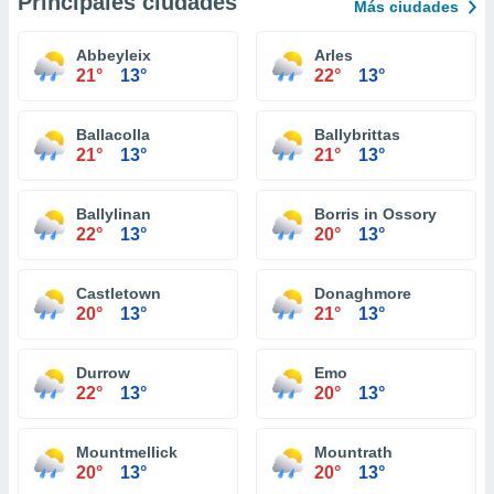
Principales ciudades
Más ciudades
Abbeyleix
Arles
21°
13°
22°
13°
Ballacolla
Ballybrittas
21°
13°
21°
13°
Ballylinan
Borris in Ossory
22°
13°
20°
13°
Castletown
Donaghmore
20°
13°
21°
13°
Durrow
Emo
22°
13°
20°
13°
Mountmellick
Mountrath
20°
13°
20°
13°