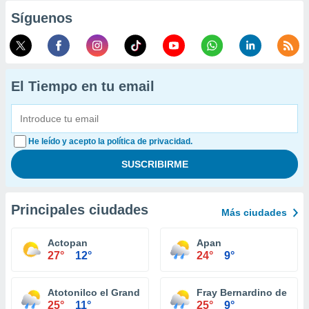
Síguenos
El Tiempo en tu email
He leído y acepto la política de privacidad.
Principales ciudades
Más ciudades
Actopan
Apan
27°
12°
24°
9°
Atotonilco el Grande
Fray Bernardino de Sa
25°
11°
25°
9°