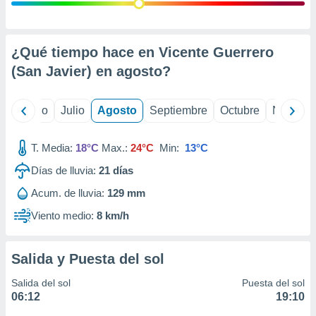
ados con el
 seleccionar
o.
calización
¿Qué tiempo hace en Vicente Guerrero
precisa e
(San Javier) en
agosto
?
ión mediante
, publicidad
yo
Junio
Julio
Agosto
Septiembre
Octubre
Noviemb
dos,
 publicidad
T. Media:
18°C
Max.:
24°C
Min:
13°C
,
Días de lluvia:
21
días
ón de
 desarrollo
Acum. de lluvia:
129 mm
s.
Viento medio:
8 km/h
tros 1199
ios
Salida y Puesta del sol
Salida del sol
Puesta del sol
06:12
19:10