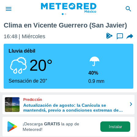
Clima en Vicente Guerrero (San Javier)
privacidad
16:48
Miércoles
...
o de
mx
mx) ha sido
Lluvia débil
or
20°
es para
ue la
 que se
40%
e calidad.
Sensación de 20°
0.9 mm
eder a este
ediante las
opciones:
Predicción
Actualización de agosto: la Canícula se
ookies y
mantendrá, previo a condiciones extremas de
e forma
lluvias y ciclones por El Niño
¡Descarga
GRATIS
la app de
Instalar
d digital
Meteored!
ada, basada