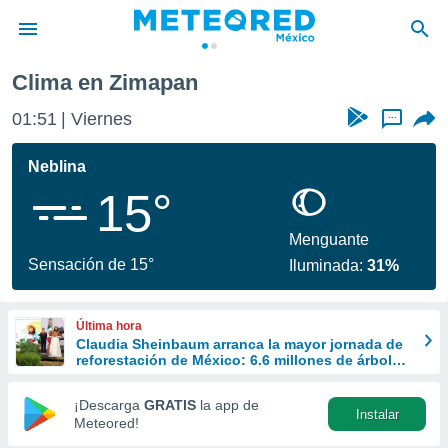
Clima en Zimapan
privacidad
01:51
Viernes
...
o de
mx
mx) ha sido
Neblina
or
15°
es para
ue la
 que se
Menguante
e calidad.
Sensación de 15°
Iluminada:
31%
eder a este
ediante las
opciones:
Última hora
Claudia Sheinbaum arranca la mayor jornada de
ookies y
reforestación de México: 6.6 millones de árboles
e forma
este 9 de agosto
¡Descarga
GRATIS
la app de
Instalar
d digital
Meteored!
ada, basada