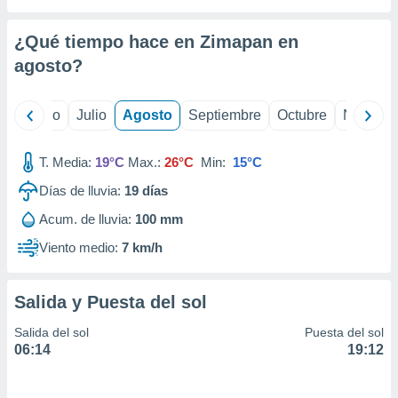
ados con el
 seleccionar
o.
¿Qué tiempo hace en Zimapan en
calización
agosto
?
precisa e
ión mediante
yo
Junio
Julio
Agosto
Septiembre
Octubre
Noviemb
, publicidad
T. Media:
19°C
Max.:
26°C
Min:
15°C
dos,
 publicidad
Días de lluvia:
19
días
,
ón de
Acum. de lluvia:
100 mm
 desarrollo
Viento medio:
7 km/h
s.
tros 1199
ios
Salida y Puesta del sol
Salida del sol
Puesta del sol
06:14
19:12