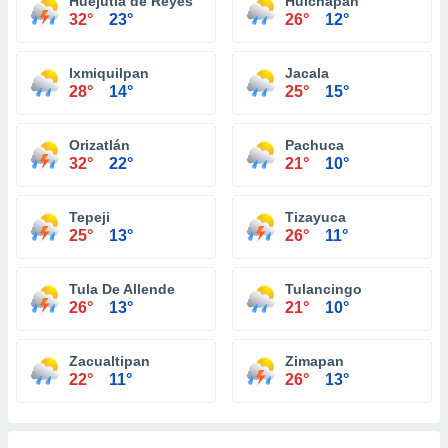
Huejutla de Reyes
Huichapan
32°
23°
26°
12°
Ixmiquilpan
Jacala
28°
14°
25°
15°
Orizatlán
Pachuca
32°
22°
21°
10°
Tepeji
Tizayuca
25°
13°
26°
11°
Tula De Allende
Tulancingo
26°
13°
21°
10°
Zacualtipan
Zimapan
22°
11°
26°
13°