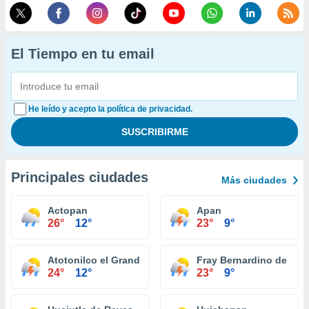
El Tiempo en tu email
He leído y acepto la política de privacidad.
Principales ciudades
Más ciudades
Actopan
Apan
26°
12°
23°
9°
Atotonilco el Grande
Fray Bernardino de Sa
24°
12°
23°
9°