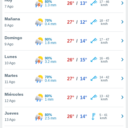
80%
ublicidad y
17
-
46
26°
/
13°
1.3 mm
km/h
7 Ago
do en
 mismo.
Mañana
70%
18
-
47
27°
/
12°
sultar más
0.4 mm
km/h
8 Ago
 en nuestra
 Cookies
y
Domingo
90%
17
-
47
ualquier
27°
/
14°
1.8 mm
km/h
9 Ago
ento
 botón
Lunes
90%
16
-
45
26°
/
15°
ación de
3.2 mm
km/h
10 Ago
kies
 disponible
Martes
70%
14
-
42
e nuestra
27°
/
14°
0.4 mm
km/h
11 Ago
.
Miércoles
IVAMENTE,
80%
13
-
42
27°
/
14°
1 mm
km/h
12 Ago
as
Jueves
80%
5
-
41
26°
/
14°
 a cookies
2.5 mm
km/h
13 Ago
 no aceptar