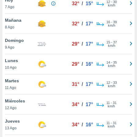
ublicidad y
12
-
30
32°
/
15°
km/h
7 Ago
do en
 mismo.
Mañana
16
-
39
32°
/
17°
sultar más
km/h
8 Ago
 en nuestra
 Cookies
y
Domingo
15
-
37
ualquier
29°
/
17°
km/h
9 Ago
ento
 botón
Lunes
14
-
35
29°
/
16°
ación de
km/h
10 Ago
kies
 disponible
Martes
12
-
33
e nuestra
31°
/
17°
km/h
11 Ago
.
Miércoles
IVAMENTE,
11
-
31
34°
/
17°
km/h
12 Ago
as
Jueves
11
-
31
34°
/
16°
 a cookies
km/h
13 Ago
 no aceptar