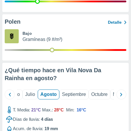
ados con el
 seleccionar
o.
calización
Polen
Detalle
precisa e
ión mediante
Bajo
Gramíneas (9 #/m³)
, publicidad
dos,
 publicidad
,
¿Qué tiempo hace en Vila Nova Da
ón de
 desarrollo
Rainha en
agosto
?
s.
tros 1199
yo
Junio
Julio
Agosto
Septiembre
Octubre
Noviemb
ios
T. Media:
21°C
Max.:
28°C
Min:
16°C
Días de lluvia:
4
días
Acum. de lluvia:
19 mm