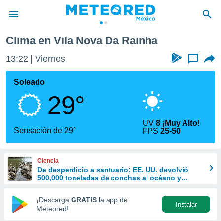
Clima en Vila Nova Da Rainha
privacidad
13:22
Viernes
...
o de
mx
mx) ha sido
Soleado
or
29°
es para
ue la
 que se
UV
8 ¡Muy Alto!
e calidad.
Sensación de 29°
FPS
25-50
eder a este
ediante las
opciones:
Ciencia
De desperdicio a santuario: EE. UU. devolvió
ookies y
500,000 toneladas de conchas al océano y
e forma
revivió la vida marina
¡Descarga
GRATIS
la app de
Instalar
d digital
Meteored!
ada, basada