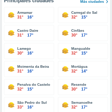
Principales ciudades
Más ciudades
Armamar
Carregal do Sal
31°
16°
32°
15°
Castro Daire
Cinfães
31°
17°
30°
17°
Lamego
Mangualde
30°
16°
32°
15°
Moimenta da Beira
Mortágua
31°
16°
32°
14°
Penalva do Castelo
Resende
32°
15°
30°
17°
São Pedro do Sul
Sernancelhe
33°
16°
32°
17°