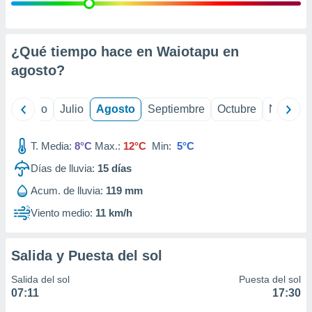
ados con el
 seleccionar
o.
calización
¿Qué tiempo hace en Waiotapu en
precisa e
agosto
?
ión mediante
, publicidad
yo
Junio
Julio
Agosto
Septiembre
Octubre
Noviemb
dos,
 publicidad
T. Media:
8°C
Max.:
12°C
Min:
5°C
,
Días de lluvia:
15
días
ón de
 desarrollo
Acum. de lluvia:
119 mm
s.
Viento medio:
11 km/h
tros 1199
ios
Salida y Puesta del sol
Salida del sol
Puesta del sol
07:11
17:30