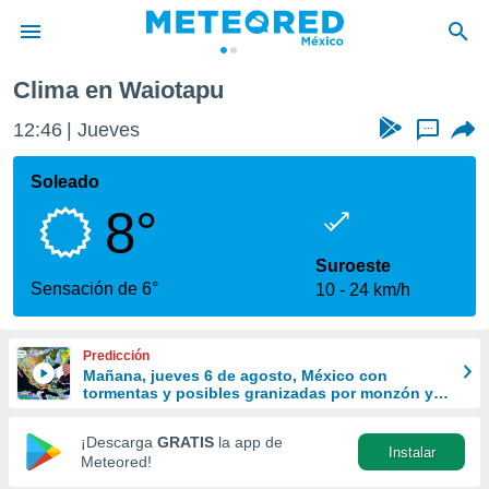
Clima en Waiotapu
privacidad
12:46
Jueves
...
o de
mx
mx) ha sido
Soleado
or
8°
es para
ue la
 que se
Suroeste
e calidad.
Sensación de 6°
10
24 km/h
eder a este
ediante las
opciones:
Predicción
Mañana, jueves 6 de agosto, México con
ookies y
tormentas y posibles granizadas por monzón y
e forma
ondas tropicales
¡Descarga
GRATIS
la app de
Instalar
d digital
Meteored!
ada, basada