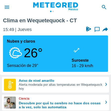
Clima en Wequetequock - CT
privacidad
15:49
Jueves
...
o de
mx
mx) ha sido
Nubes y claros
or
26°
es para
ue la
 que se
Suroeste
e calidad.
Sensación de 29°
16
29 km/h
eder a este
ediante las
opciones:
Aviso de nivel amarillo
Alerta moderada por altas temperaturas en Wequetequock
ookies y
hoy
e forma
Ciencia
d digital
Descubre por qué tu cerebro no hace dos cosas
a la vez, solo las automatiza
ada, basada