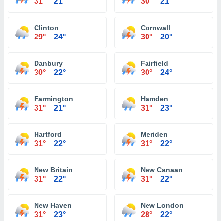
31°
21°
30°
21°
Clinton
Cornwall
29°
24°
30°
20°
Danbury
Fairfield
30°
22°
30°
24°
Farmington
Hamden
31°
21°
31°
23°
Hartford
Meriden
31°
22°
31°
22°
New Britain
New Canaan
31°
22°
31°
22°
New Haven
New London
31°
23°
28°
22°