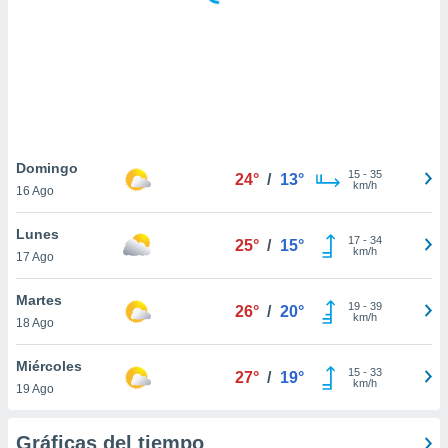
ste abono
 botón
.
nto,
cios
kies,
Domingo
15
-
35
ores únicos
24°
/
13°
km/h
16 Ago
as similares
nar,
Lunes
rocesar
17
-
34
25°
/
15°
km/h
onales como
17 Ago
 este sitio
recciones IP
Martes
19
-
39
26°
/
20°
ficadores de
km/h
18 Ago
 posible
s
Miércoles
 traten tus
15
-
33
27°
/
19°
km/h
nales en
19 Ago
 interés
go a lo que
Gráficas del tiempo
nerte. Para