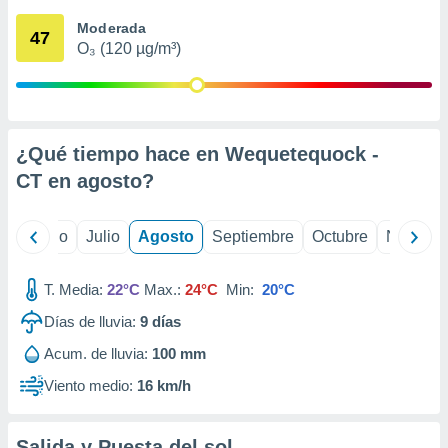
ados con el
 seleccionar
Moderada
47
o.
O₃ (120 µg/m³)
calización
precisa e
ión mediante
, publicidad
¿Qué tiempo hace en Wequetequock -
CT en
agosto
?
dos,
 publicidad
,
yo
Junio
Julio
Agosto
Septiembre
Octubre
Noviemb
ón de
 desarrollo
s.
T. Media:
22°C
Max.:
24°C
Min:
20°C
tros 1199
Días de lluvia:
9
días
ios
Acum. de lluvia:
100 mm
Viento medio:
16 km/h
Salida y Puesta del sol