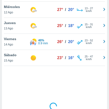
ón de
uedes
Miércoles
13
-
27
27°
/
20°
uestro sitio
km/h
12 Ago
ed.mx. En
te
Jueves
 de que
15
-
31
25°
/
18°
km/h
13 Ago
talarán
e sean
para
Viernes
40%
23
-
52
26°
/
20°
a
0.9 mm
km/h
14 Ago
por el sitio
o se
Sábado
25
-
47
cookies para
23°
/
16°
km/h
15 Ago
nto ni para
licidad o
ado, aunque
sualizar
general no
ada. Puedes
 instalación
y acceder a
io web a