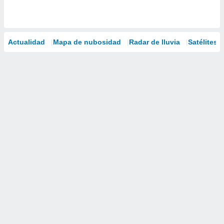
Actualidad
Mapa de nubosidad
Radar de lluvia
Satélites