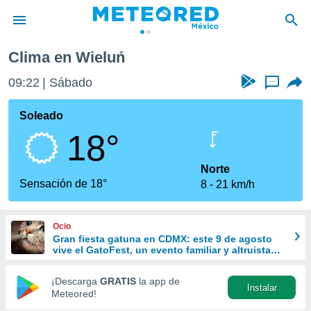
Clima en Wieluń
privacidad
09:22
Sábado
...
o de
mx
mx) ha sido
Soleado
or
18°
es para
ue la
 que se
Norte
e calidad.
Sensación de 18°
8
21 km/h
eder a este
ediante las
opciones:
Ocio
Gran fiesta gatuna en CDMX: este 9 de agosto
ookies y
vive el GatoFest, un evento familiar y altruista
e forma
para ayudar
¡Descarga
GRATIS
la app de
Instalar
d digital
Meteored!
ada, basada