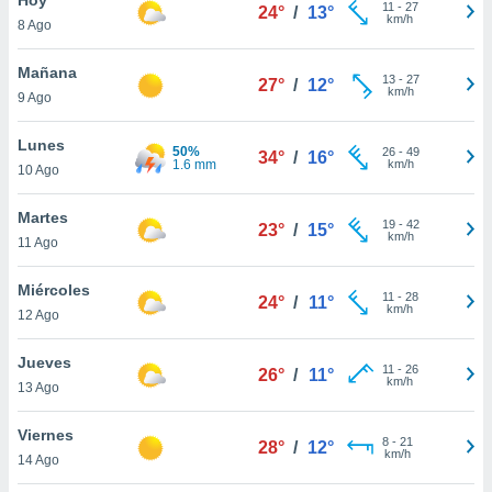
ublicidad y
11
-
27
24°
/
13°
km/h
8 Ago
do en
 mismo.
Mañana
13
-
27
27°
/
12°
sultar más
km/h
9 Ago
 en nuestra
 Cookies
y
Lunes
50%
26
-
49
ualquier
34°
/
16°
1.6 mm
km/h
10 Ago
ento
 botón
Martes
19
-
42
23°
/
15°
ación de
km/h
11 Ago
kies
 disponible
Miércoles
11
-
28
e nuestra
24°
/
11°
km/h
12 Ago
.
Jueves
IVAMENTE,
11
-
26
26°
/
11°
km/h
13 Ago
as
Viernes
8
-
21
28°
/
12°
 a cookies
km/h
14 Ago
 no aceptar