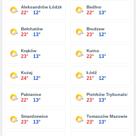
Aleksandrów Łódzki
Bedlno
22°
12°
22°
13°
Bełchatów
Brudzew
23°
13°
23°
12°
Krąków
Kutno
23°
13°
22°
13°
Kużaj
Łódź
24°
12°
21°
12°
Pabianice
Piotrków Trybunalski
22°
13°
23°
13°
Smardzewice
Tomaszów Mazowiecki
23°
13°
23°
13°