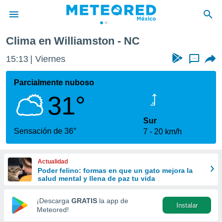
Clima en Williamston - NC
privacidad
15:13
Viernes
...
o de
mx
mx) ha sido
Parcialmente nuboso
or
31°
es para
ue la
 que se
Sur
e calidad.
Sensación de 36°
7
20 km/h
eder a este
ediante las
opciones:
Actualidad
Poder felino: formas en que un gato mejora la
ookies y
salud mental y llena de paz tu vida
e forma
¡Descarga
GRATIS
la app de
Instalar
d digital
Meteored!
ada, basada