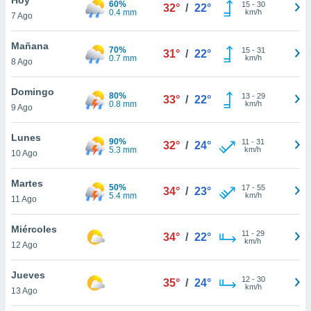
60%
ublicidad y
15
-
30
32°
/
22°
0.4 mm
km/h
7 Ago
do en
 mismo.
Mañana
70%
15
-
31
31°
/
22°
sultar más
0.7 mm
km/h
8 Ago
 en nuestra
 Cookies
y
Domingo
80%
13
-
29
ualquier
33°
/
22°
0.8 mm
km/h
9 Ago
ento
 botón
Lunes
90%
11
-
31
32°
/
24°
ación de
5.3 mm
km/h
10 Ago
kies
 disponible
Martes
50%
17
-
55
e nuestra
34°
/
23°
5.4 mm
km/h
11 Ago
.
Miércoles
IVAMENTE,
11
-
29
34°
/
22°
km/h
12 Ago
as
Jueves
12
-
30
35°
/
24°
 a cookies
km/h
13 Ago
 no aceptar