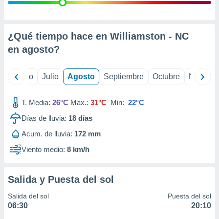
ados con el
 seleccionar
o.
calización
¿Qué tiempo hace en Williamston - NC
precisa e
en
agosto
?
ión mediante
, publicidad
yo
Junio
Julio
Agosto
Septiembre
Octubre
Noviemb
dos,
 publicidad
T. Media:
26°C
Max.:
31°C
Min:
22°C
,
Días de lluvia:
18
días
ón de
 desarrollo
Acum. de lluvia:
172 mm
s.
Viento medio:
8 km/h
tros 1199
ios
Salida y Puesta del sol
Salida del sol
Puesta del sol
06:30
20:10