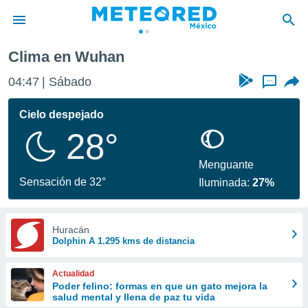
Clima en Wuhan
privacidad
04:47
Sábado
...
o de
mx
mx) ha sido
Cielo despejado
or
28°
es para
ue la
 que se
Menguante
e calidad.
Sensación de 32°
Iluminada:
27%
eder a este
ediante las
opciones:
Huracán
Dolphin A 1.295 kms de distancia
ookies y
e forma
Actualidad
d digital
Poder felino: formas en que un gato mejora la
salud mental y llena de paz tu vida
ada, basada