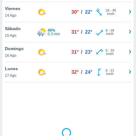
ón de
uedes
Viernes
18
-
45
30°
/
22°
uestro sitio
km/h
14 Ago
ed.mx. En
te
Sábado
40%
 de que
8
-
28
31°
/
22°
0.3 mm
km/h
15 Ago
talarán
e sean
para
Domingo
5
-
33
31°
/
23°
a
km/h
16 Ago
por el sitio
o se
Lunes
6
-
21
cookies para
32°
/
24°
km/h
17 Ago
nto ni para
licidad o
ado, aunque
sualizar
general no
ada. Puedes
 instalación
y acceder a
io web a