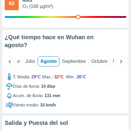
Mala
ados con el
62
 seleccionar
O₃ (166 µg/m³)
o.
calización
precisa e
ión mediante
¿Qué tiempo hace en Wuhan en
, publicidad
agosto
?
dos,
 publicidad
yo
Junio
Julio
Agosto
Septiembre
Octubre
Noviemb
,
ón de
 desarrollo
T. Media:
29°C
Max.:
32°C
Min:
26°C
s.
Días de lluvia:
14
días
tros 1199
Acum. de lluvia:
131 mm
ios
Viento medio:
10 km/h
Salida y Puesta del sol