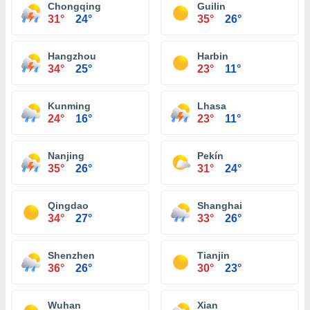
Chongqing
Guilin
31°
24°
35°
26°
Hangzhou
Harbin
34°
25°
23°
11°
Kunming
Lhasa
24°
16°
23°
11°
Nanjing
Pekín
35°
26°
31°
24°
Qingdao
Shanghai
34°
27°
33°
26°
Shenzhen
Tianjin
36°
26°
30°
23°
Wuhan
Xian