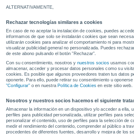
35°
ALTERNATIVAMENTE,
Rechazar tecnologías similares a cookies
Este
En caso de no aceptar la instalación de cookies, puedes accede
Sensación de 34°
19
-
40 km
informamos de que solo se instalarán cookies que sean necesari
utilizarán cookies para analizar el comportamiento ni para most
visualizar publicidad general no personalizada. Puedes rechazar
de este abono pulsando el botón "Rechazar".
Predicción
Intensas tormentas hoy sábado en el Occiden
Con su consentimiento, nosotros y
nuestros socios
usamos cooki
por el Monzón Mexicano, llegando nueva On
almacenar, acceder y procesar datos personales como su visita e
Tropical al sur
cookies. Es posible que algunos proveedores traten tus datos pe
Clima 1 - 7 días
Por hora
Actualidad
Mapa de nub
oponerte. Para ello, puede retirar su consentimiento u oponerse
"Configurar"
o en nuestra
Política de Cookies
en este sitio web.
Nosotros y nuestros socios hacemos el siguiente trata
Mañana
Lunes
Hoy
Almacenar la información en un dispositivo y/o acceder a ella, 
9 Ago
10 Ago
8 Ago
perfiles para publicidad personalizada, utilizar perfiles para sele
personalizar el contenido, uso de perfiles para la selección de c
medir el rendimiento del contenido, comprender al público a tra
procedentes de diferentes fuentes, desarrollo y mejora de los se
60%