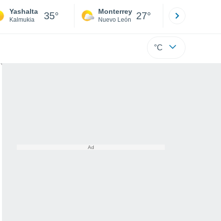
Yashalta
Monterrey
Mexicali
35°
27°
Kalmukia
Nuevo León
Baja C
°C