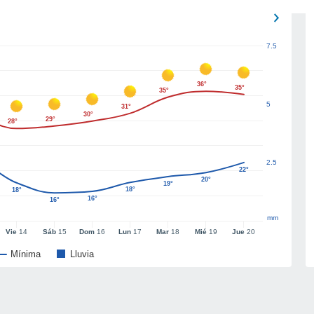
7.5
36°
35°
35°
5
31°
30°
29°
28°
2.5
22°
20°
19°
18°
18°
16°
16°
mm
Vie
14
Sáb
15
Dom
16
Lun
17
Mar
18
Mié
19
Jue
20
Mínima
Lluvia