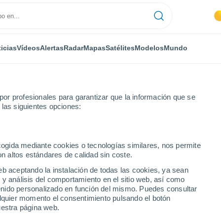
icias
Vídeos
Alertas
Radar
Mapas
Satélites
Modelos
Mundo
or profesionales para garantizar que la información que se
 las siguientes opciones:
ecogida mediante cookies o tecnologías similares, nos permite
on altos estándares de calidad sin coste.
eb aceptando la instalación de todas las cookies, ya sean
 y análisis del comportamiento en el sitio web, así como
...
ntenido personalizado en función del mismo. Puedes consultar
alquier momento el consentimiento pulsando el botón
Por hora
uestra página web.
Intervalos nubosos en las
próximas horas