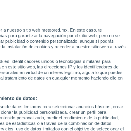
r a nuestro sitio web meteored.mx. En este caso, te
/h
as para garantizar la navegación por el sitio web, pero no se
rar publicidad o contenido personalizado, aunque sí podrás
 la instalación de cookies y acceder a nuestro sitio web a través
te
es, identificadores únicos o tecnologías similares para
da
n este sitio web, las direcciones IP y los identificadores de
rsonales en virtud de un interés legítimo, algo a lo que puedes
osidad
Radar de lluvia
Satélites
Modelos
 al tratamiento de datos en cualquier momento haciendo clic en
miento de datos:
Martes
Miércoles
Jueves
Viernes
uso de datos limitados para seleccionar anuncios básicos, crear
11 Ago
12 Ago
13 Ago
14 Ago
ccionar la publicidad personalizada, crear un perfil para
ontenido personalizado, medir el rendimiento de la publicidad,
vés de estadísticas o a través de la combinación de datos
rvicios, uso de datos limitados con el objetivo de seleccionar el