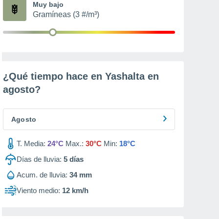
Muy bajo
Gramíneas (3 #/m³)
¿Qué tiempo hace en Yashalta en
agosto
?
Agosto
T. Media:
24°C
Max.:
30°C
Min:
18°C
Días de lluvia:
5
días
Acum. de lluvia:
34 mm
Viento medio:
12 km/h