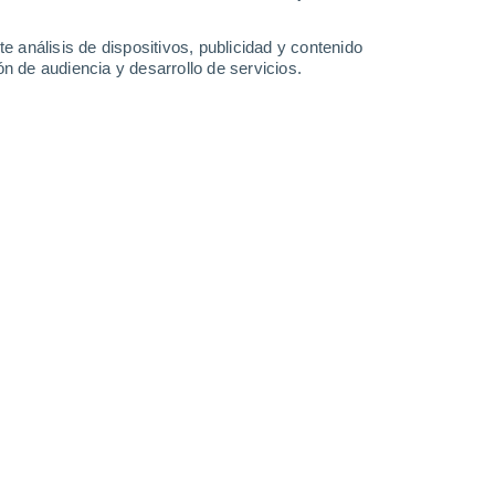
33°
/
21°
34°
/
20°
31°
/
21°
28°
/
18°
e análisis de dispositivos, publicidad y contenido
n de audiencia y desarrollo de servicios.
-
33
km/h
13
-
29
km/h
15
-
34
km/h
16
-
35
km/h
Este
1 Bajo
°
22
-
43 km/h
FPS:
no
Este
0 Bajo
°
19
-
40 km/h
FPS:
no
s
Este
0 Bajo
°
13
-
33 km/h
FPS:
no
s
Este
0 Bajo
°
14
-
23 km/h
FPS:
no