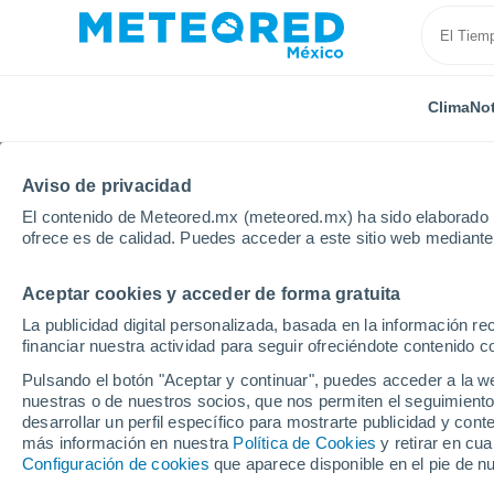
Clima
Not
Aviso de privacidad
El contenido de Meteored.mx (meteored.mx) ha sido elaborado p
ofrece es de calidad. Puedes acceder a este sitio web mediante
Aceptar cookies y acceder de forma gratuita
Inicio
Rusia
Kalmukia
Yashalta
La publicidad digital personalizada, basada en la información r
financiar nuestra actividad para seguir ofreciéndote contenido c
Clima en Yashalta
Pulsando el botón "Aceptar y continuar", puedes acceder a la w
nuestras o de nuestros socios, que nos permiten el seguimiento
18:11
Sábado
desarrollar un perfil específico para mostrarte publicidad y co
más información en nuestra
Política de Cookies
y retirar en cu
Configuración de cookies
que aparece disponible en el pie de n
Soleado