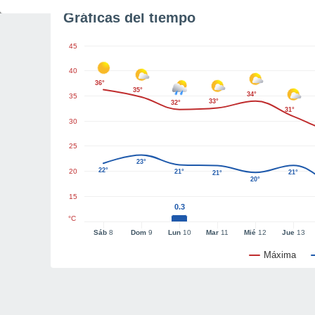
Gráficas del tiempo
45
40
36°
35°
34°
35
33°
32°
31°
30
25
23°
22°
20
21°
21°
21°
20°
15
0.3
°C
Sáb
8
Dom
9
Lun
10
Mar
11
Mié
12
Jue
13
Máxima