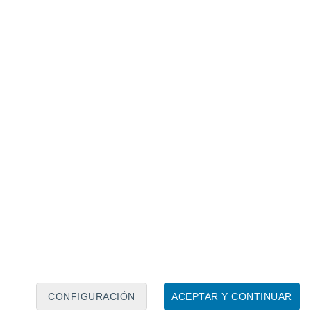
Calendario lunar
Lun
Mar
Mié
Jue
Vie
Sáb
Dom
8
9
10
11
12
13
14
15
16
17
18
19
20
21
CONFIGURACIÓN
ACEPTAR Y CONTINUAR