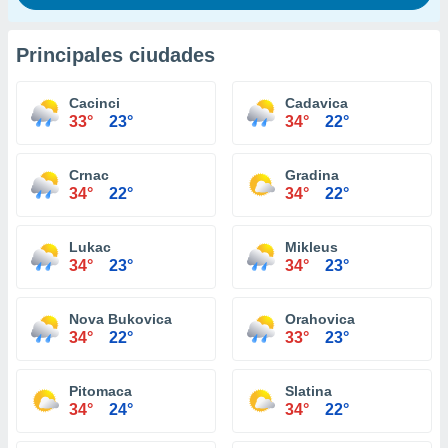
Principales ciudades
Cacinci
Cadavica
33°
23°
34°
22°
Crnac
Gradina
34°
22°
34°
22°
Lukac
Mikleus
34°
23°
34°
23°
Nova Bukovica
Orahovica
34°
22°
33°
23°
Pitomaca
Slatina
34°
24°
34°
22°