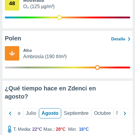
Moderada
ados con el
48
 seleccionar
O₃ (125 µg/m³)
o.
calización
precisa e
ión mediante
Polen
Detalle
, publicidad
Alto
dos,
Ambrosía (190 #/m³)
 publicidad
,
ón de
 desarrollo
s.
¿Qué tiempo hace en Zdenci en
tros 1199
agosto
?
ios
yo
Junio
Julio
Agosto
Septiembre
Octubre
Noviemb
T. Media:
22°C
Max.:
28°C
Min:
16°C