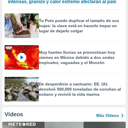
intensas, granizo y calor extremo afectarán al país
Tu Poto puede duplicar el tamaño de sus
hojas: la clave está en hacerlo trepar en
lugar de dejarlo colgar
Muy fuertes lluvias se pronostican hoy
viernes en México debido a dos ondas
tropicales, vaguadas y el Monzón
De desperdicio a santuario: EE. UU.
devolvió 500,000 toneladas de conchas al
océano y revivió la vida marina
Vídeos
Más Vídeos