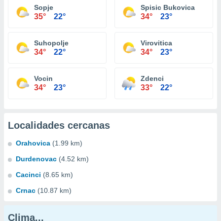
Sopje
Spisic Bukovica
35°
22°
34°
23°
Suhopolje
Virovitica
34°
22°
34°
23°
Vocin
Zdenci
34°
23°
33°
22°
Localidades cercanas
Orahovica
(1.99 km)
Durdenovac
(4.52 km)
Cacinci
(8.65 km)
Crnac
(10.87 km)
Clima...