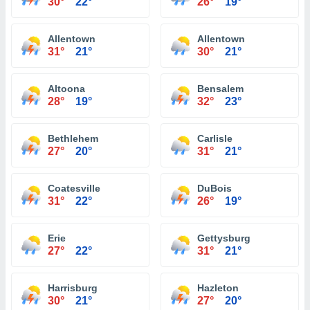
30°
22°
26°
19°
Allentown
Allentown
31°
21°
30°
21°
Altoona
Bensalem
28°
19°
32°
23°
Bethlehem
Carlisle
27°
20°
31°
21°
Coatesville
DuBois
31°
22°
26°
19°
Erie
Gettysburg
27°
22°
31°
21°
Harrisburg
Hazleton
30°
21°
27°
20°