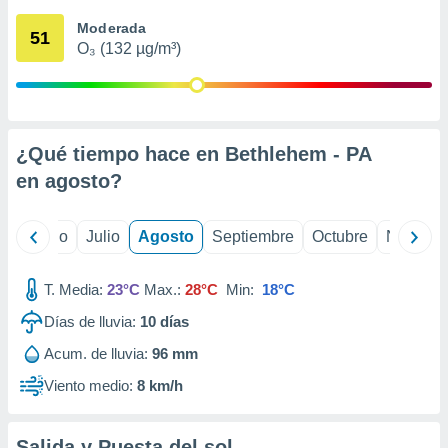
ados con el
 seleccionar
Moderada
51
o.
O₃ (132 µg/m³)
calización
precisa e
ión mediante
, publicidad
¿Qué tiempo hace en Bethlehem - PA
en
agosto
?
dos,
 publicidad
,
yo
Junio
Julio
Agosto
Septiembre
Octubre
Noviemb
ón de
 desarrollo
s.
T. Media:
23°C
Max.:
28°C
Min:
18°C
tros 1199
Días de lluvia:
10
días
ios
Acum. de lluvia:
96 mm
Viento medio:
8 km/h
Salida y Puesta del sol