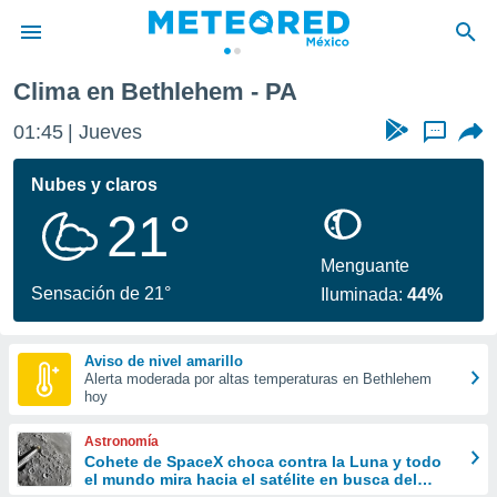
Clima en Bethlehem - PA
privacidad
01:45
Jueves
...
o de
mx
mx) ha sido
Nubes y claros
or
21°
es para
ue la
 que se
Menguante
e calidad.
Sensación de 21°
Iluminada:
44%
eder a este
ediante las
opciones:
Aviso de nivel amarillo
Alerta moderada por altas temperaturas en Bethlehem
ookies y
hoy
e forma
Astronomía
d digital
Cohete de SpaceX choca contra la Luna y todo
el mundo mira hacia el satélite en busca del
ada, basada