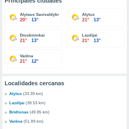
Principales ciudades
Alytaus Savivaldybë
Alytus
20°
13°
21°
13°
Druskininkai
Lazdijai
21°
13°
21°
13°
Varëna
21°
12°
Localidades cercanas
Alytus
(33.39 km)
Lazdijai
(38.53 km)
Bridtonas
(49.85 km)
Varëna
(51.89 km)