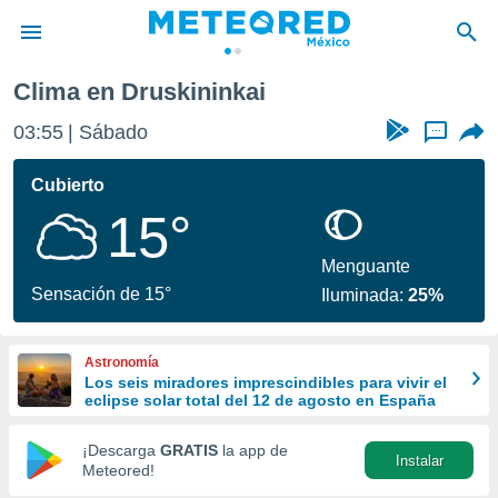
Clima en Druskininkai
privacidad
03:55
Sábado
...
o de
mx
mx) ha sido
Cubierto
or
15°
es para
ue la
 que se
Menguante
e calidad.
Sensación de 15°
Iluminada:
25%
eder a este
ediante las
opciones:
Astronomía
Los seis miradores imprescindibles para vivir el
ookies y
eclipse solar total del 12 de agosto en España
e forma
¡Descarga
GRATIS
la app de
Instalar
d digital
Meteored!
ada, basada