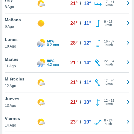
ublicidad y
17
-
41
21°
/
13°
km/h
8 Ago
do en
 mismo.
Mañana
9
-
18
24°
/
11°
sultar más
km/h
9 Ago
 en nuestra
 Cookies
y
Lunes
60%
16
-
37
ualquier
28°
/
12°
0.2 mm
km/h
10 Ago
ento
 botón
Martes
80%
22
-
54
21°
/
14°
ación de
4.2 mm
km/h
11 Ago
kies
 disponible
Miércoles
17
-
40
e nuestra
21°
/
11°
km/h
12 Ago
.
Jueves
IVAMENTE,
12
-
32
21°
/
10°
km/h
13 Ago
as
Viernes
8
-
24
23°
/
10°
 a cookies
km/h
14 Ago
 no aceptar