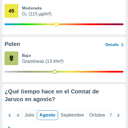
ados con el
 seleccionar
Moderada
45
o.
O₃ (115 µg/m³)
calización
precisa e
ión mediante
, publicidad
Polen
Detalle
dos,
Bajo
 publicidad
Gramíneas (13 #/m³)
,
ón de
 desarrollo
s.
tros 1199
¿Qué tiempo hace en el Comtat de
ios
Jaruco en
agosto
?
yo
Junio
Julio
Agosto
Septiembre
Octubre
Noviemb