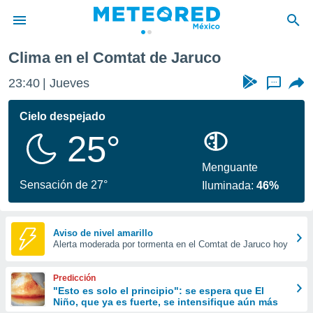
de Jaruco
Clima en el Comtat de Jaruco
privacidad
23:40
Jueves
...
o de
mx
mx) ha sido
Cielo despejado
or
25°
es para
ue la
 que se
Menguante
e calidad.
Sensación de 27°
Iluminada:
46%
eder a este
ediante las
opciones:
Aviso de nivel amarillo
Alerta moderada por tormenta en el Comtat de Jaruco hoy
ookies y
e forma
Predicción
d digital
"Esto es solo el principio": se espera que El
Niño, que ya es fuerte, se intensifique aún más
ada, basada