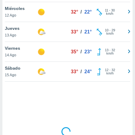
ón de
uedes
Miércoles
11
-
30
32°
/
22°
uestro sitio
km/h
12 Ago
ed.mx. En
te
Jueves
 de que
10
-
29
33°
/
21°
km/h
13 Ago
talarán
e sean
para
Viernes
13
-
32
35°
/
23°
a
km/h
14 Ago
por el sitio
o se
Sábado
12
-
32
cookies para
33°
/
24°
km/h
15 Ago
nto ni para
licidad o
ado, aunque
sualizar
general no
ada. Puedes
 instalación
y acceder a
io web a