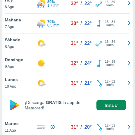
80%
ublicidad y
16
-
39
32°
/
23°
1.7 mm
km/h
6 Ago
do en
 mismo.
Mañana
70%
16
-
34
30°
/
22°
sultar más
0.5 mm
km/h
7 Ago
 en nuestra
 Cookies
y
Sábado
16
-
34
ualquier
31°
/
22°
km/h
8 Ago
ento
 botón
Domingo
19
-
39
32°
/
24°
ación de
km/h
9 Ago
kies
 disponible
Lunes
12
-
32
e nuestra
31°
/
21°
km/h
10 Ago
.
IVAMENTE,
¡Descarga
GRATIS
la app de
Instalar
Meteored!
as
 a cookies
Martes
12
-
31
31°
/
20°
km/h
11 Ago
 no aceptar