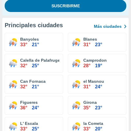
Principales ciudades
Más ciudades
Banyoles
Blanes
33°
21°
31°
23°
Calella de Palafrugell
Camprodon
32°
25°
28°
19°
Can Fornaca
el Masnou
32°
21°
31°
24°
Figueres
Girona
36°
24°
35°
23°
L' Escala
la Cometa
33°
25°
33°
20°