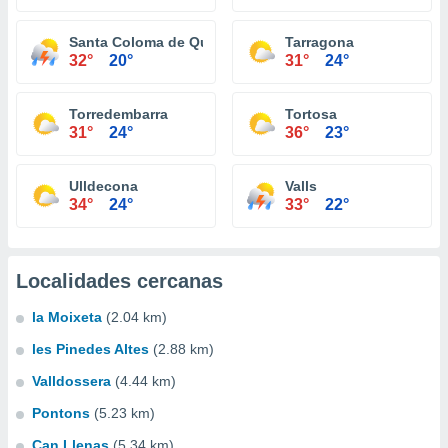
Santa Coloma de Queralt
Tarragona
32°
20°
31°
24°
Torredembarra
Tortosa
31°
24°
36°
23°
Ulldecona
Valls
34°
24°
33°
22°
Localidades cercanas
la Moixeta
(2.04 km)
les Pinedes Altes
(2.88 km)
Valldossera
(4.44 km)
Pontons
(5.23 km)
Can Llenas
(5.34 km)