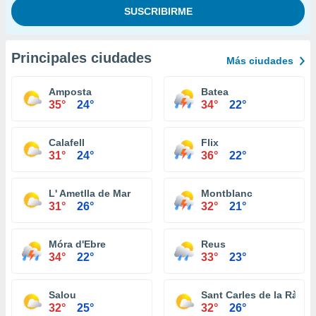
Principales ciudades
Más ciudades
Amposta
Batea
35°
24°
34°
22°
Calafell
Flix
31°
24°
36°
22°
L' Ametlla de Mar
Montblanc
31°
26°
32°
21°
Móra d'Ebre
Reus
34°
22°
33°
23°
Salou
Sant Carles de la Ràpita
32°
25°
32°
26°