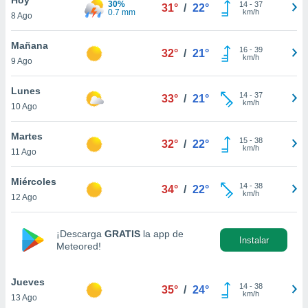
30%
ublicidad y
14
-
37
31°
/
22°
0.7 mm
km/h
8 Ago
do en
 mismo.
Mañana
16
-
39
32°
/
21°
sultar más
km/h
9 Ago
 en nuestra
 Cookies
y
Lunes
14
-
37
ualquier
33°
/
21°
km/h
10 Ago
ento
 botón
Martes
15
-
38
32°
/
22°
ación de
km/h
11 Ago
kies
 disponible
Miércoles
14
-
38
e nuestra
34°
/
22°
km/h
12 Ago
.
IVAMENTE,
¡Descarga
GRATIS
la app de
Instalar
Meteored!
as
 a cookies
Jueves
14
-
38
35°
/
24°
km/h
13 Ago
 no aceptar