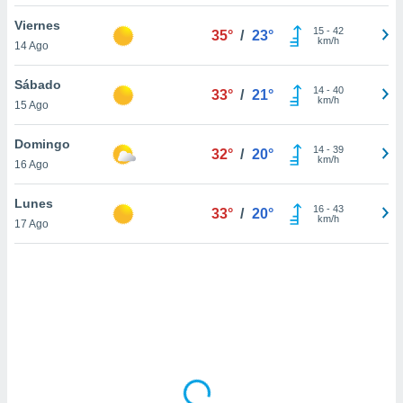
ón de
uedes
Viernes
15
-
42
35°
/
23°
uestro sitio
km/h
14 Ago
ed.mx. En
te
Sábado
 de que
14
-
40
33°
/
21°
km/h
15 Ago
talarán
e sean
para
Domingo
14
-
39
32°
/
20°
a
km/h
16 Ago
por el sitio
o se
Lunes
16
-
43
cookies para
33°
/
20°
km/h
17 Ago
nto ni para
licidad o
ado, aunque
sualizar
general no
ada. Puedes
 instalación
y acceder a
io web a