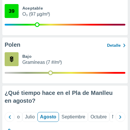
ados con el
 seleccionar
Aceptable
39
o.
O₃ (97 µg/m³)
calización
precisa e
ión mediante
, publicidad
Polen
Detalle
dos,
Bajo
 publicidad
Gramíneas (7 #/m³)
,
ón de
 desarrollo
s.
tros 1199
¿Qué tiempo hace en el Pla de Manlleu
ios
en
agosto
?
yo
Junio
Julio
Agosto
Septiembre
Octubre
Noviemb