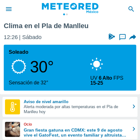
de Manlleu
Clima en el Pla de Manlleu
privacidad
12:26
Sábado
...
o de
mx
mx) ha sido
Soleado
or
30°
es para
ue la
 que se
UV
6 Alto
FPS
e calidad.
Sensación de 32°
15-25
eder a este
ediante las
opciones:
Aviso de nivel amarillo
Alerta moderada por altas temperaturas en el Pla de
ookies y
Manlleu hoy
e forma
Ocio
d digital
Gran fiesta gatuna en CDMX: este 9 de agosto
vive el GatoFest, un evento familiar y altruista
ada, basada