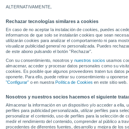
Gráfica del tiempo por hora en A
ALTERNATIVAMENTE,
SÍMBOLO
TEMPERATURA
Rechazar tecnologías similares a cookies
En caso de no aceptar la instalación de cookies, puedes accede
00
03
06
09
12
15
18
21
00
03
06
09
informamos de que solo se instalarán cookies que sean necesari
utilizarán cookies para analizar el comportamiento ni para most
visualizar publicidad general no personalizada. Puedes rechazar
de este abono pulsando el botón "Rechazar".
Con su consentimiento, nosotros y
nuestros socios
usamos cooki
30°
29°
almacenar, acceder y procesar datos personales como su visita e
28°
cookies. Es posible que algunos proveedores traten tus datos pe
27°
27°
27°
oponerte. Para ello, puede retirar su consentimiento u oponerse
26°
26°
26°
26°
"Configurar"
o en nuestra
Política de Cookies
en este sitio web.
24°
Nosotros y nuestros socios hacemos el siguiente trata
Almacenar la información en un dispositivo y/o acceder a ella, 
perfiles para publicidad personalizada, utilizar perfiles para sele
1.2
personalizar el contenido, uso de perfiles para la selección de c
medir el rendimiento del contenido, comprender al público a tra
0.4
0.1
procedentes de diferentes fuentes, desarrollo y mejora de los se