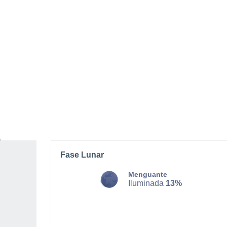
DOMINGO, 09 DE AGOSTO
La mayor parte del día
Nubes y claros
Salida del sol a las
06:31
Puesta del sol a las
18:50
Primera luz a las
06:09
Última luz a las
19:12
Fase Lunar
Menguante
Iluminada
13%