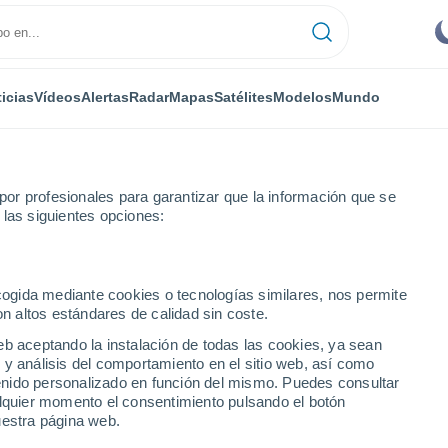
icias
Vídeos
Alertas
Radar
Mapas
Satélites
Modelos
Mundo
or profesionales para garantizar que la información que se
 las siguientes opciones:
Awala-Yalimapo
Por hora
ecogida mediante cookies o tecnologías similares, nos permite
on altos estándares de calidad sin coste.
po por hora
eb aceptando la instalación de todas las cookies, ya sean
 y análisis del comportamiento en el sitio web, así como
ntenido personalizado en función del mismo. Puedes consultar
alquier momento el consentimiento pulsando el botón
uestra página web.