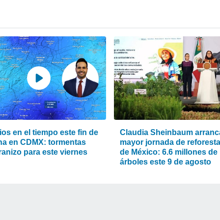
os en el tiempo este fin de
Claudia Sheinbaum arranca
a en CDMX: tormentas
mayor jornada de reforest
ranizo para este viernes
de México: 6.6 millones de
árboles este 9 de agosto