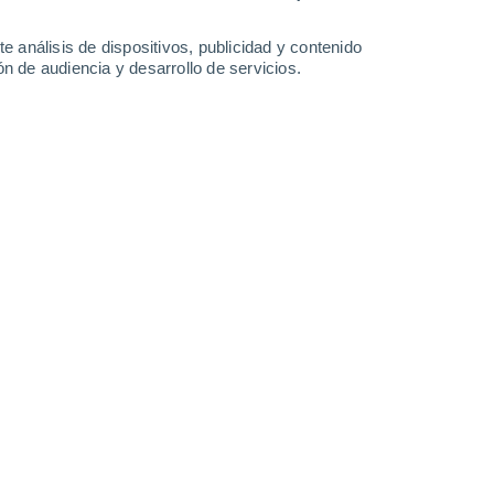
Domingo
9
e análisis de dispositivos, publicidad y contenido
n de audiencia y desarrollo de servicios.
n Awala-Yalimapo
26°
Nubes y claros
02:00
Sensación T.
27°
26°
Nubes y claros
05:00
Sensación T.
27°
27°
Nubes y claros
08:00
Sensación T.
30°
30%
30°
Lluvia débil
11:00
0.1 mm
Sensación T.
33°
40%