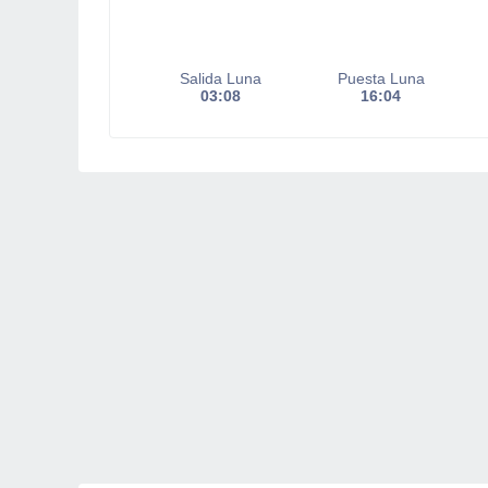
Salida Luna
Puesta Luna
03:08
16:04