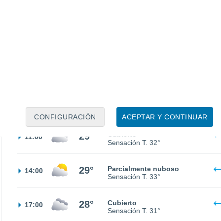
26°
Nubes y claros
02:00
Sensación T.
28°
24°
Nubes y claros
05:00
Sensación T.
24°
25°
Nubes y claros
08:00
Sensación T.
27°
CONFIGURACIÓN
ACEPTAR Y CONTINUAR
29°
Cubierto
11:00
Sensación T.
32°
29°
Parcialmente nuboso
14:00
Sensación T.
33°
28°
Cubierto
17:00
Sensación T.
31°