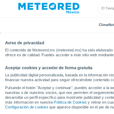
Clima
Not
Aviso de privacidad
El contenido de Meteored.mx (meteored.mx) ha sido elaborado p
ofrece es de calidad. Puedes acceder a este sitio web mediante
Aceptar cookies y acceder de forma gratuita
Inicio
Francia
Ultramar
Guayana Francesa
La publicidad digital personalizada, basada en la información r
financiar nuestra actividad para seguir ofreciéndote contenido c
Clima en Awala-Yalima
Pulsando el botón "Aceptar y continuar", puedes acceder a la w
nuestras o de nuestros socios, que nos permiten el seguimiento
desarrollar un perfil específico para mostrarte publicidad y co
Clima 1 - 7 días
Por hora
más información en nuestra
Política de Cookies
y retirar en cu
Configuración de cookies
que aparece disponible en el pie de n