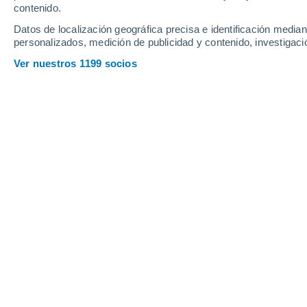
Viernes
7
Sábado
8
contenido.
Datos de localización geográfica precisa e identificación mediant
personalizados, medición de publicidad y contenido, investigació
Ver nuestros 1199 socios
La previsión del tiempo por hora e
VIERNES, 07 DE AGOSTO
Por la mañana
Lluvia débil con cielo
parcialmente nuboso
Salida del sol a las
06:31
Puesta del sol a las
18:51
Primera luz a las
06:09
Última luz a las
19:13
Fase Lunar