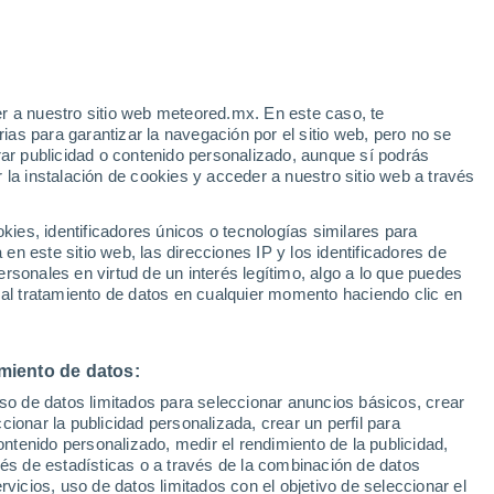
wala-Yalimapo
VIENTO
PRECIPITACIÓN
r a nuestro sitio web meteored.mx. En este caso, te
12
15
18
21
00
03
06
09
12
15
18
21
00
as para garantizar la navegación por el sitio web, pero no se
rar publicidad o contenido personalizado, aunque sí podrás
 la instalación de cookies y acceder a nuestro sitio web a través
es, identificadores únicos o tecnologías similares para
30°
29°
29°
29°
n este sitio web, las direcciones IP y los identificadores de
29°
28°
rsonales en virtud de un interés legítimo, algo a lo que puedes
27°
27°
27°
27°
 al tratamiento de datos en cualquier momento haciendo clic en
26°
25°
24°
miento de datos:
uso de datos limitados para seleccionar anuncios básicos, crear
ccionar la publicidad personalizada, crear un perfil para
ontenido personalizado, medir el rendimiento de la publicidad,
0.8
vés de estadísticas o a través de la combinación de datos
0.1
rvicios, uso de datos limitados con el objetivo de seleccionar el