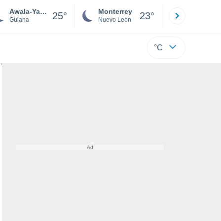
Awala-Yalimapo
Monterrey
Mexicali
25°
23°
Guiana
Nuevo León
Baja C
°C