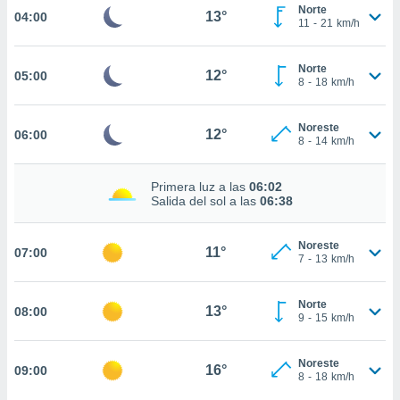
nos permite
Norte
13°
04:00
estra
11
-
21
km/h
ara seguir
e contenido
ACEPTAR
Norte
stándares
12°
05:00
Y
8
-
18
km/h
sin coste.
CONTINUAR
 botón
Noreste
12°
06:00
continuar",
CONFIGURACIÓN
8
-
14
km/h
der a la
ndo la
 de todas
Primera luz a las
06:02
Salida del sol a las
06:38
, ya sean
de nuestros
 nos
Noreste
11°
07:00
7
-
13
km/h
 y análisis
tamiento en
b, así como
Norte
13°
08:00
9
-
15
km/h
un perfil
para
ublicidad y
Noreste
16°
09:00
8
-
18
km/h
do en