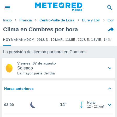
privacidad
o de
Inicio
Francia
Centro-Valle de Loira
Eure y Loir
Comb
mx
mx) ha sido
Clima en Combres por hora
or
es para
HOY
MAÑANA
DOM. 09
LUN. 10
MAR. 11
MIÉ. 12
JUE. 13
VIE. 14
SÁB.
ue la
 que se
e calidad.
La previsión del tiempo por hora en Combres
eder a este
ediante las
Viernes, 07 de agosto
opciones:
Soleado
La mayor parte del día
ookies y
e forma
Horas anteriores
d digital
ada, basada
Norte
mación
14°
03:00
12
-
22
km/h
ediante
ecnologías