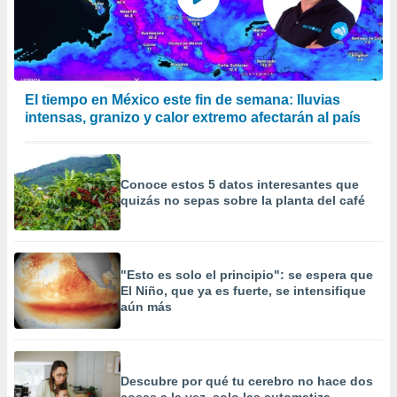
calización
precisa e
ión mediante
, publicidad
El tiempo en México este fin de semana: lluvias
dos,
intensas, granizo y calor extremo afectarán al país
 publicidad
,
ón de
 desarrollo
Conoce estos 5 datos interesantes que
s.
quizás no sepas sobre la planta del café
tros 1199
ios
"Esto es solo el principio": se espera que
El Niño, que ya es fuerte, se intensifique
aún más
Descubre por qué tu cerebro no hace dos