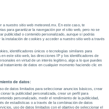
unster
VIENTO
PRECIPITACIÓN
r a nuestro sitio web meteored.mx. En este caso, te
12
15
18
21
00
03
06
09
12
15
18
21
00
as para garantizar la navegación por el sitio web, pero no se
rar publicidad o contenido personalizado, aunque sí podrás
 la instalación de cookies y acceder a nuestro sitio web a través
29°
es, identificadores únicos o tecnologías similares para
28°
n este sitio web, las direcciones IP y los identificadores de
26°
rsonales en virtud de un interés legítimo, algo a lo que puedes
26°
24°
 al tratamiento de datos en cualquier momento haciendo clic en
24°
22°
23°
22°
19°
miento de datos:
19°
17°
uso de datos limitados para seleccionar anuncios básicos, crear
16°
ccionar la publicidad personalizada, crear un perfil para
ontenido personalizado, medir el rendimiento de la publicidad,
vés de estadísticas o a través de la combinación de datos
rvicios, uso de datos limitados con el objetivo de seleccionar el