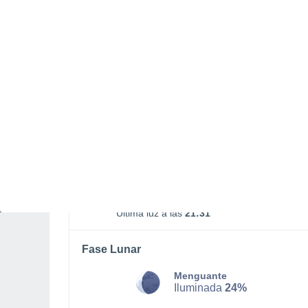
SÁBADO, 08 DE AGOSTO
La mayor parte del día
Soleado
Salida del sol a las
06:16
Puesta del sol a las
20:56
Primera luz a las
05:41
Última luz a las
21:31
Fase Lunar
Menguante
Iluminada
24%