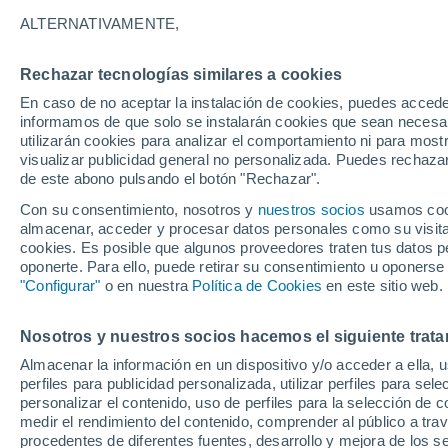
Gráfica del tiempo por hora en M
ALTERNATIVAMENTE,
SÍMBOLO
TEMPERATURA
Rechazar tecnologías similares a cookies
En caso de no aceptar la instalación de cookies, puedes accede
00
03
06
09
12
15
18
21
00
03
06
09
informamos de que solo se instalarán cookies que sean necesari
utilizarán cookies para analizar el comportamiento ni para most
visualizar publicidad general no personalizada. Puedes rechazar
de este abono pulsando el botón "Rechazar".
Con su consentimiento, nosotros y
nuestros socios
usamos cooki
almacenar, acceder y procesar datos personales como su visita e
26°
cookies. Es posible que algunos proveedores traten tus datos pe
26°
24°
oponerte. Para ello, puede retirar su consentimiento u oponerse
23°
"Configurar"
o en nuestra
Política de Cookies
en este sitio web.
21°
20°
Nosotros y nuestros socios hacemos el siguiente trata
18°
17°
17°
Almacenar la información en un dispositivo y/o acceder a ella, 
16°
15°
perfiles para publicidad personalizada, utilizar perfiles para sele
personalizar el contenido, uso de perfiles para la selección de c
1
medir el rendimiento del contenido, comprender al público a tra
0.3
procedentes de diferentes fuentes, desarrollo y mejora de los se