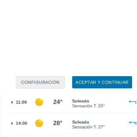
Sensación T.
19°
17°
Cielo despejado
02:00
Sensación T.
17°
16°
Cielo despejado
05:00
Sensación T.
16°
19°
Soleado
08:00
CONFIGURACIÓN
ACEPTAR Y CONTINUAR
Sensación T.
19°
24°
Soleado
11:00
Sensación T.
25°
28°
Soleado
14:00
Sensación T.
27°