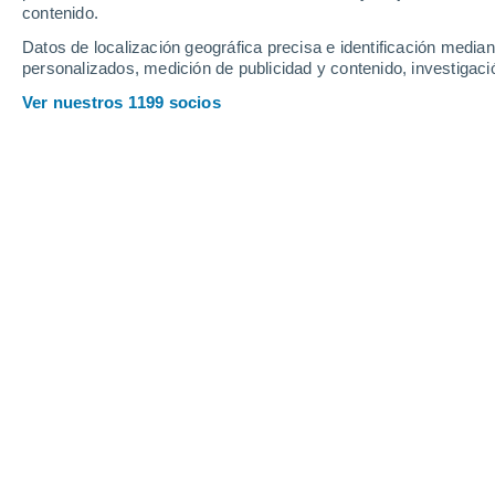
Jueves
6
Viernes
7
contenido.
Datos de localización geográfica precisa e identificación mediant
personalizados, medición de publicidad y contenido, investigació
Ver nuestros 1199 socios
La previsión del tiempo por hora en
JUEVES, 06 DE AGOSTO
1 Alerta ahora
Riesgo Moderado
Por la tarde
Lluvia débil con cielo
parcialmente nuboso
Salida del sol a las
06:13
Puesta del sol a las
20:59
Primera luz a las
05:38
Última luz a las
21:35