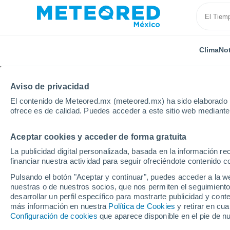
Clima
Not
Aviso de privacidad
El contenido de Meteored.mx (meteored.mx) ha sido elaborado p
ofrece es de calidad. Puedes acceder a este sitio web mediante
Aceptar cookies y acceder de forma gratuita
Inicio
Francia
Gran Este
Alto Rin
Munster
La publicidad digital personalizada, basada en la información r
financiar nuestra actividad para seguir ofreciéndote contenido c
Clima en Munster (Fra
Pulsando el botón "Aceptar y continuar", puedes acceder a la w
nuestras o de nuestros socios, que nos permiten el seguimiento
desarrollar un perfil específico para mostrarte publicidad y co
Clima 1 - 7 días
Por hora
más información en nuestra
Política de Cookies
y retirar en cu
Configuración de cookies
que aparece disponible en el pie de n