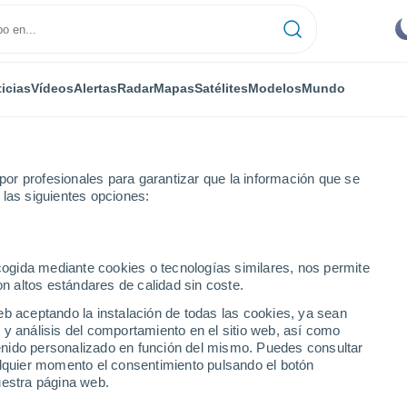
icias
Vídeos
Alertas
Radar
Mapas
Satélites
Modelos
Mundo
or profesionales para garantizar que la información que se
 las siguientes opciones:
Por hora
ecogida mediante cookies o tecnologías similares, nos permite
on altos estándares de calidad sin coste.
ncia) por hora
eb aceptando la instalación de todas las cookies, ya sean
 y análisis del comportamiento en el sitio web, así como
ntenido personalizado en función del mismo. Puedes consultar
alquier momento el consentimiento pulsando el botón
uestra página web.