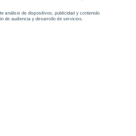
Sábado
8
e análisis de dispositivos, publicidad y contenido
n de audiencia y desarrollo de servicios.
 Munster
20°
Cielo despejado
02:00
Sensación T.
20°
17°
Cielo despejado
05:00
Sensación T.
17°
21°
Nubes y claros
08:00
Sensación T.
21°
24°
Nubes y claros
11:00
Sensación T.
26°
50%