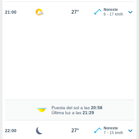
 mismo.
sultar más
Noreste
27°
21:00
 en nuestra
6
-
17
km/h
 Cookies
y
ualquier
ento
 botón
ación de
kies
 disponible
e nuestra
.
IVAMENTE,
as
Puesta del sol a las
20:58
 a cookies
Última luz a las
21:29
 no aceptar
ón de
Noreste
uedes
27°
22:00
7
-
15
km/h
uestro sitio