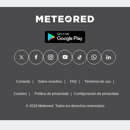
calización
precisa e
ión mediante
, publicidad
dos,
 publicidad
,
ón de
 desarrollo
s.
tros 1199
ios
Contacto
Sobre nosotros
FAQ
Términos de uso
Cookies
Política de privacidad
Configuración de privacidad
© 2026 Meteored. Todos los derechos reservados