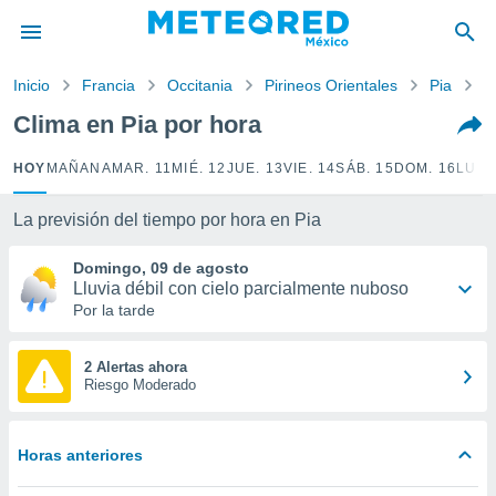
privacidad
o de
Inicio
Francia
Occitania
Pirineos Orientales
Pia
P
mx
mx) ha sido
Clima en Pia por hora
or
es para
HOY
MAÑANA
MAR. 11
MIÉ. 12
JUE. 13
VIE. 14
SÁB. 15
DOM. 16
LUN.
ue la
 que se
e calidad.
La previsión del tiempo por hora en Pia
eder a este
ediante las
Domingo, 09 de agosto
opciones:
Lluvia débil con cielo parcialmente nuboso
Por la tarde
ookies y
e forma
2 Alertas ahora
Riesgo Moderado
d digital
ada, basada
mación
Horas anteriores
ediante
ecnologías