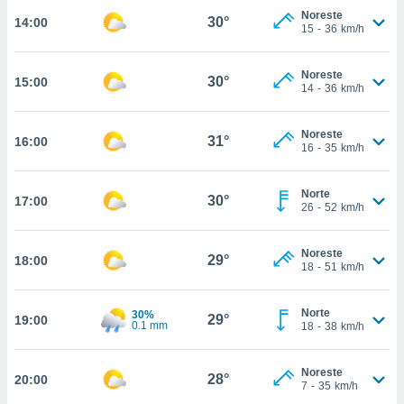
nos permite
Noreste
30°
14:00
estra
15
-
36
km/h
ara seguir
e contenido
ACEPTAR
stándares
Noreste
30°
15:00
Y
14
-
36
km/h
sin coste.
CONTINUAR
 botón
Noreste
continuar",
31°
16:00
CONFIGURACIÓN
16
-
35
km/h
der a la
ndo la
 de todas
Norte
30°
17:00
, ya sean
26
-
52
km/h
de nuestros
 nos
Noreste
29°
18:00
18
-
51
km/h
 y análisis
tamiento en
b, así como
Norte
30%
29°
19:00
un perfil
0.1 mm
18
-
38
km/h
para
ublicidad y
Noreste
28°
20:00
7
-
35
km/h
do en