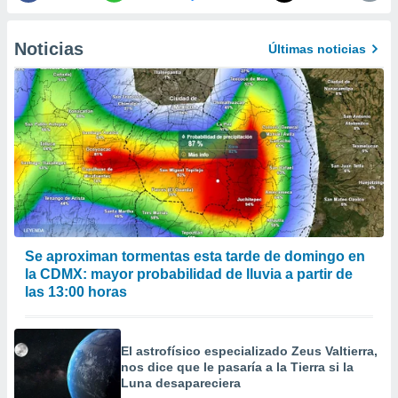
 de datos
er momento
Noticias
ic en
Últimas noticias
o en
 Cookies
en
eb.
y
socios
el
to de
Se aproximan tormentas esta tarde de domingo en
la
la CDMX: mayor probabilidad de lluvia a partir de
 en un
 y/o acceder
las 13:00 horas
 de datos
ara
 anuncios
El astrofísico especializado Zeus Valtierra,
ar perfiles
nos dice que le pasaría a la Tierra si la
idad
Luna desapareciera
a, utilizar