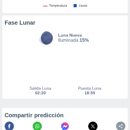
Temperatura
Lluvia
nto,
Fase Lunar
cios
kies,
ores únicos
Luna Nueva
Iluminada
15%
as similares
nar,
rocesar
onales como
 este sitio
recciones IP
ficadores de
 posible
s
Salida Luna
Puesta Luna
 traten tus
02:20
18:55
nales en
 interés
go a lo que
nerte. Para
Compartir predicción
retirar su
ento u