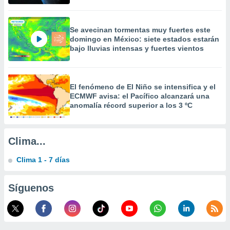
a
 la
Se avecinan tormentas muy fuertes este
da, crear un
domingo en México: siete estados estarán
personalizar
bajo lluvias intensas y fuertes vientos
o, uso de
a la
e contenido
do, medir el
El fenómeno de El Niño se intensifica y el
 de la
ECMWF avisa: el Pacífico alcanzará una
medir el
anomalía récord superior a los 3 ºC
 del
 comprender
 través de
Clima...
s o a través
nación de
Clima 1 - 7 días
edentes de
fuentes,
y mejora de
Síguenos
os, uso de
ados con el
 seleccionar
o.