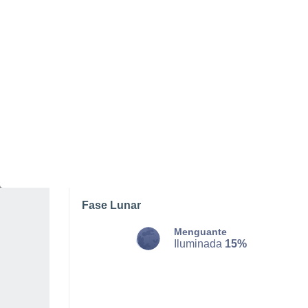
DOMINGO, 09 DE AGOSTO
La mayor parte del día
Parcialmente nuboso
Salida del sol a las
06:03
Puesta del sol a las
21:06
Primera luz a las
05:23
Última luz a las
21:45
Fase Lunar
Menguante
Iluminada
15%