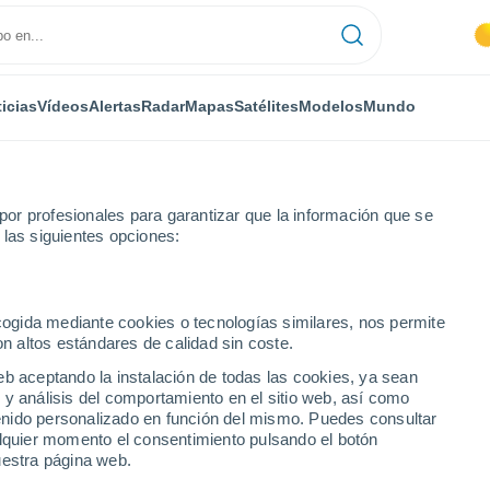
icias
Vídeos
Alertas
Radar
Mapas
Satélites
Modelos
Mundo
or profesionales para garantizar que la información que se
 las siguientes opciones:
Por hora
ecogida mediante cookies o tecnologías similares, nos permite
on altos estándares de calidad sin coste.
a
eb aceptando la instalación de todas las cookies, ya sean
 y análisis del comportamiento en el sitio web, así como
ntenido personalizado en función del mismo. Puedes consultar
alquier momento el consentimiento pulsando el botón
uestra página web.