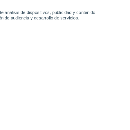
Domingo
9
e análisis de dispositivos, publicidad y contenido
n de audiencia y desarrollo de servicios.
 Fews
12°
Parcialmente nuboso
02:00
Sensación T.
12°
10°
Nubes y claros
05:00
Sensación T.
10°
14°
Soleado
08:00
Sensación T.
14°
17°
Parcialmente nuboso
11:00
Sensación T.
17°