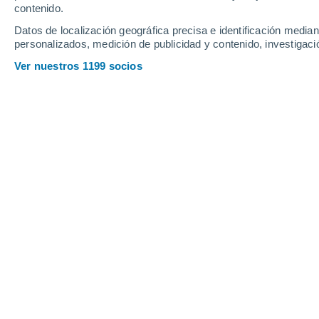
Viernes
7
Sábado
8
contenido.
Datos de localización geográfica precisa e identificación mediant
personalizados, medición de publicidad y contenido, investigació
Ver nuestros 1199 socios
La previsión del tiempo por hora en
VIERNES, 07 DE AGOSTO
La mayor parte del día
Nubes y claros
Salida del sol a las
06:00
Puesta del sol a las
21:09
Primera luz a las
05:19
Última luz a las
21:49
Fase Lunar