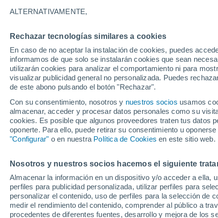
Gráfica del tiempo por hora en F
ALTERNATIVAMENTE,
SÍMBOLO
TEMPERATURA
Rechazar tecnologías similares a cookies
En caso de no aceptar la instalación de cookies, puedes accede
00
03
06
09
12
15
18
21
00
03
06
09
informamos de que solo se instalarán cookies que sean necesari
utilizarán cookies para analizar el comportamiento ni para most
visualizar publicidad general no personalizada. Puedes rechazar
de este abono pulsando el botón "Rechazar".
Con su consentimiento, nosotros y
nuestros socios
usamos cooki
almacenar, acceder y procesar datos personales como su visita e
cookies. Es posible que algunos proveedores traten tus datos pe
oponerte. Para ello, puede retirar su consentimiento u oponerse
19°
19°
"Configurar"
o en nuestra
Política de Cookies
en este sitio web.
17°
17°
16°
14°
14°
Nosotros y nuestros socios hacemos el siguiente trata
14°
13°
12°
Almacenar la información en un dispositivo y/o acceder a ella, 
10°
perfiles para publicidad personalizada, utilizar perfiles para sele
personalizar el contenido, uso de perfiles para la selección de c
medir el rendimiento del contenido, comprender al público a tra
procedentes de diferentes fuentes, desarrollo y mejora de los se