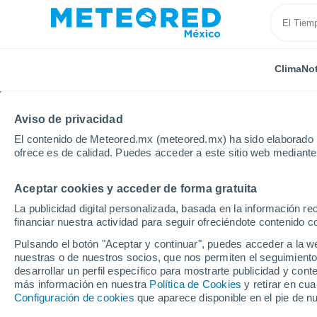
Clima
Not
Aviso de privacidad
El contenido de Meteored.mx (meteored.mx) ha sido elaborado p
ofrece es de calidad. Puedes acceder a este sitio web mediante
Aceptar cookies y acceder de forma gratuita
Inicio
Irlanda
Condado de Waterford
Fews
La publicidad digital personalizada, basada en la información r
financiar nuestra actividad para seguir ofreciéndote contenido c
Clima en Fews por hor
Pulsando el botón "Aceptar y continuar", puedes acceder a la w
nuestras o de nuestros socios, que nos permiten el seguimiento
desarrollar un perfil específico para mostrarte publicidad y co
Clima 1 - 7 días
Por hora
más información en nuestra
Política de Cookies
y retirar en cu
Configuración de cookies
que aparece disponible en el pie de n