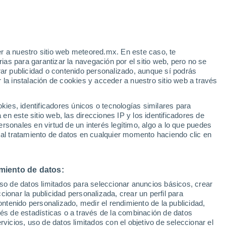
ews
VIENTO
PRECIPITACIÓN
r a nuestro sitio web meteored.mx. En este caso, te
12
15
18
21
00
03
06
09
12
15
18
21
00
as para garantizar la navegación por el sitio web, pero no se
rar publicidad o contenido personalizado, aunque sí podrás
 la instalación de cookies y acceder a nuestro sitio web a través
es, identificadores únicos o tecnologías similares para
n este sitio web, las direcciones IP y los identificadores de
22°
22°
rsonales en virtud de un interés legítimo, algo a lo que puedes
20°
20°
19°
19°
 al tratamiento de datos en cualquier momento haciendo clic en
18°
18°
17°
16°
16°
16°
16°
miento de datos:
uso de datos limitados para seleccionar anuncios básicos, crear
ccionar la publicidad personalizada, crear un perfil para
ontenido personalizado, medir el rendimiento de la publicidad,
vés de estadísticas o a través de la combinación de datos
rvicios, uso de datos limitados con el objetivo de seleccionar el
0.1