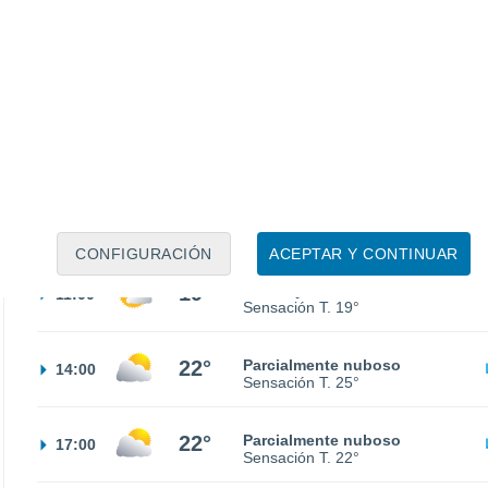
16°
Cubierto
02:00
Sensación T.
16°
16°
Cubierto
05:00
Sensación T.
16°
16°
Cubierto
08:00
Sensación T.
16°
CONFIGURACIÓN
ACEPTAR Y CONTINUAR
19°
Nubes y claros
11:00
Sensación T.
19°
22°
Parcialmente nuboso
14:00
Sensación T.
25°
22°
Parcialmente nuboso
17:00
Sensación T.
22°