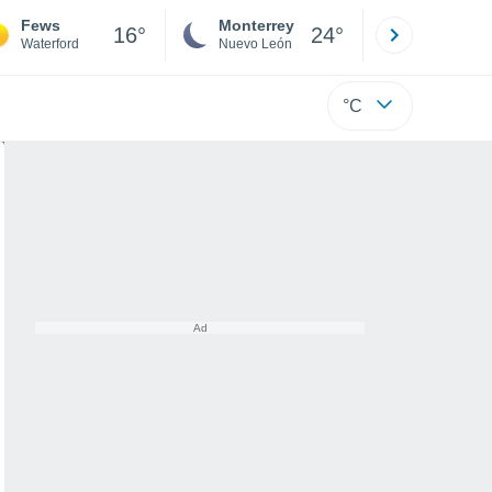
Fews
Monterrey
Mexicali
16°
24°
Waterford
Nuevo León
Baja C
°C