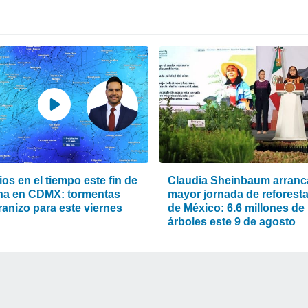
os en el tiempo este fin de
Claudia Sheinbaum arranca
a en CDMX: tormentas
mayor jornada de reforest
ranizo para este viernes
de México: 6.6 millones de
árboles este 9 de agosto