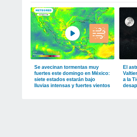
Se avecinan tormentas muy
El ast
fuertes este domingo en México:
Valtie
siete estados estarán bajo
a la T
lluvias intensas y fuertes vientos
desap