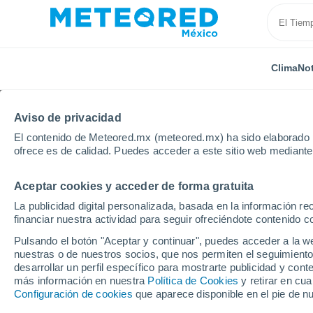
Clima
Not
Aviso de privacidad
El contenido de Meteored.mx (meteored.mx) ha sido elaborado p
ofrece es de calidad. Puedes acceder a este sitio web mediante
Aceptar cookies y acceder de forma gratuita
Inicio
Estado de Veracruz
Jalapa Enriquez
Hoy
La publicidad digital personalizada, basada en la información r
financiar nuestra actividad para seguir ofreciéndote contenido c
Clima en Jalapa Enriq
Pulsando el botón "Aceptar y continuar", puedes acceder a la w
nuestras o de nuestros socios, que nos permiten el seguimiento
desarrollar un perfil específico para mostrarte publicidad y co
Clima 1 - 7 días
Por hora
Hoy
Mañana
Fin de 
más información en nuestra
Política de Cookies
y retirar en cu
Configuración de cookies
que aparece disponible en el pie de n