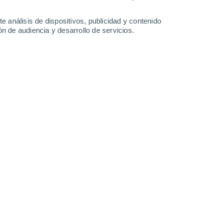
e análisis de dispositivos, publicidad y contenido
n de audiencia y desarrollo de servicios.
 Jalapa Enriquez
ñana
, con temperaturas alrededor de
20°C
.
Por la tarde
, tendr
a noche
, habrá nubes y claros con temperaturas cercanas a los
16°
Parcialmente nuboso
02:00
Sensación T.
16°
17°
Parcialmente nuboso
05:00
Sensación T.
17°
19°
Nubes y claros
08:00