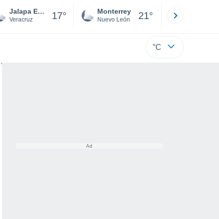
Jalapa Enriquez
Monterrey
Mexicali
17°
21°
Veracruz
Nuevo León
Baja C
°C