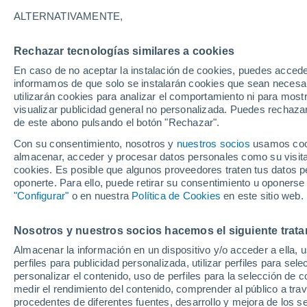
Gráfica del tiempo hoy en Jalapa
ALTERNATIVAMENTE,
SÍMBOLO
TEMPERATURA
Rechazar tecnologías similares a cookies
En caso de no aceptar la instalación de cookies, puedes accede
00
02
04
06
08
10
informamos de que solo se instalarán cookies que sean necesari
utilizarán cookies para analizar el comportamiento ni para most
visualizar publicidad general no personalizada. Puedes rechazar
de este abono pulsando el botón "Rechazar".
Con su consentimiento, nosotros y
nuestros socios
usamos cooki
almacenar, acceder y procesar datos personales como su visita e
2
23°
cookies. Es posible que algunos proveedores traten tus datos pe
22°
oponerte. Para ello, puede retirar su consentimiento u oponerse
20°
"Configurar"
o en nuestra
Política de Cookies
en este sitio web.
19°
19°
18°
Nosotros y nuestros socios hacemos el siguiente trata
17°
16°
16°
16°
16°
Almacenar la información en un dispositivo y/o acceder a ella, 
perfiles para publicidad personalizada, utilizar perfiles para sele
personalizar el contenido, uso de perfiles para la selección de c
medir el rendimiento del contenido, comprender al público a tra
procedentes de diferentes fuentes, desarrollo y mejora de los se