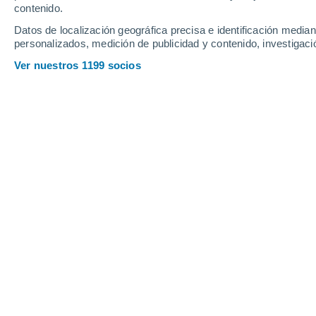
Domingo
9
contenido.
Datos de localización geográfica precisa e identificación mediant
personalizados, medición de publicidad y contenido, investigació
Ver nuestros 1199 socios
La previsión del tiempo para hoy en
Hoy en Jalapa Enriquez, nubes y claros
esta ma
con temperaturas en torno a los
21°C
.
Durante l
una velocidad media de
7 km/h
.
DOMINGO, 09 DE AGOSTO
Por la tarde
Lluvia débil con cielo parcialmente
nuboso
25°
15°