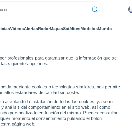
icias
Vídeos
Alertas
Radar
Mapas
Satélites
Modelos
Mundo
or profesionales para garantizar que la información que se
 las siguientes opciones:
ecogida mediante cookies o tecnologías similares, nos permite
on altos estándares de calidad sin coste.
uez hoy
eb aceptando la instalación de todas las cookies, ya sean
 y análisis del comportamiento en el sitio web, así como
ntenido personalizado en función del mismo. Puedes consultar
Semana
alquier momento el consentimiento pulsando el botón
uestra página web.