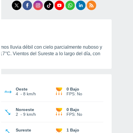
emos lluvia débil con cielo parcialmente nuboso y
17°C
.
Vientos del Sureste a lo largo del día, con
Oeste
0 Bajo
4
-
8 km/h
FPS:
No
Noroeste
0 Bajo
2
-
9 km/h
FPS:
No
Sureste
1 Bajo