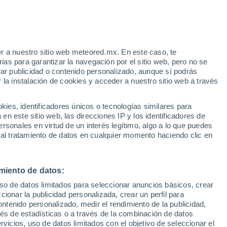
 Enriquez
VIENTO
PRECIPITACIÓN
r a nuestro sitio web meteored.mx. En este caso, te
12
14
16
18
20
22
00
as para garantizar la navegación por el sitio web, pero no se
rar publicidad o contenido personalizado, aunque sí podrás
 la instalación de cookies y acceder a nuestro sitio web a través
es, identificadores únicos o tecnologías similares para
n este sitio web, las direcciones IP y los identificadores de
4°
23°
rsonales en virtud de un interés legítimo, algo a lo que puedes
23°
 al tratamiento de datos en cualquier momento haciendo clic en
21°
20°
20°
19°
18°
17°
17°
miento de datos:
16°
16°
16°
uso de datos limitados para seleccionar anuncios básicos, crear
ccionar la publicidad personalizada, crear un perfil para
ontenido personalizado, medir el rendimiento de la publicidad,
1.3
1
vés de estadísticas o a través de la combinación de datos
0.7
0.5
0.5
0.4
rvicios, uso de datos limitados con el objetivo de seleccionar el