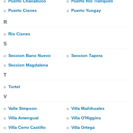
Puerto Chacabuco
Puerto Río Tranquilo
ón de
uedes
Puerto Cisnes
Puerto Yungay
uestro sitio
ed.mx. En
R
te
 de que
Rio Cisnes
talarán
e sean
S
para
a
Seccion Bano Nuevo
Seccion Tapera
por el sitio
o se
Seccion Magdalena
cookies para
T
nto ni para
licidad o
Tortel
V
ado, aunque
sualizar
Valle Simpson
Villa Mañihuales
general no
ada. Puedes
Villa Amengual
Villa O'Higgins
 instalación
y acceder a
Villa Cerro Castillo
Villa Ortega
io web a