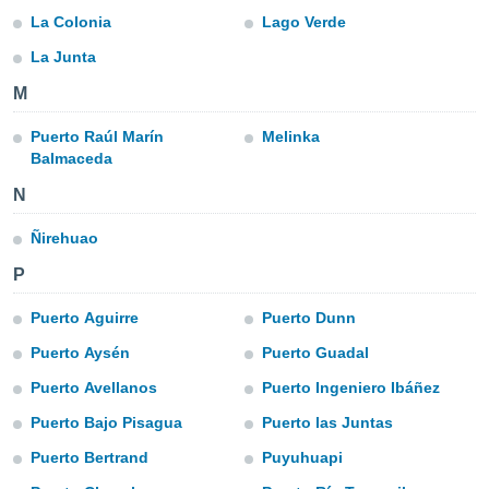
ublicidad y
La Colonia
Lago Verde
do en
La Junta
 mismo.
sultar más
M
 en nuestra
 Cookies
y
Puerto Raúl Marín
Melinka
ualquier
Balmaceda
ento
N
 botón
ación de
Ñirehuao
kies
P
 disponible
e nuestra
Puerto Aguirre
Puerto Dunn
.
Puerto Aysén
Puerto Guadal
IVAMENTE,
Puerto Avellanos
Puerto Ingeniero Ibáñez
Puerto Bajo Pisagua
Puerto las Juntas
as
 a cookies
Puerto Bertrand
Puyuhuapi
 no aceptar