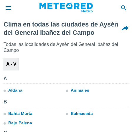
Clima en todas las ciudades de Aysén
privacidad
del General Ibañez del Campo
o de
mx
Todas las localidades de Aysén del General Ibañez del
mx) ha sido
Campo
or
es para
ue la
A - V
 que se
e calidad.
A
eder a este
ediante las
Aldana
Animales
opciones:
B
ookies y
e forma
Bahia Murta
Balmaceda
d digital
Bajo Palena
ada, basada