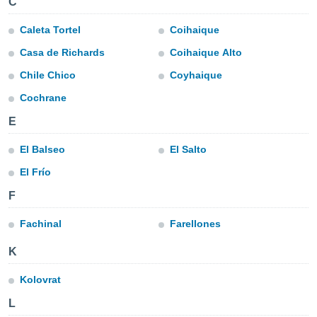
C
mación
ediante
Caleta Tortel
Coihaique
ecnologías
nos permite
Casa de Richards
Coihaique Alto
estra
ara seguir
Chile Chico
Coyhaique
e contenido
ACEPTAR
Cochrane
stándares
Y
sin coste.
CONTINUAR
E
 botón
continuar",
El Balseo
El Salto
CONFIGURACIÓN
der a la
El Frío
ndo la
 de todas
F
, ya sean
de nuestros
Fachinal
Farellones
 nos
K
 y análisis
tamiento en
Kolovrat
b, así como
un perfil
L
para