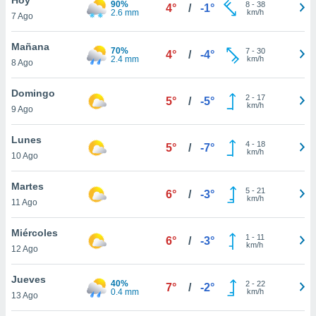
90%
ublicidad y
8
-
38
4°
/
-1°
2.6 mm
km/h
7 Ago
do en
 mismo.
Mañana
70%
7
-
30
4°
/
-4°
sultar más
2.4 mm
km/h
8 Ago
 en nuestra
 Cookies
y
Domingo
2
-
17
ualquier
5°
/
-5°
km/h
9 Ago
ento
 botón
Lunes
4
-
18
5°
/
-7°
ación de
km/h
10 Ago
kies
 disponible
Martes
5
-
21
e nuestra
6°
/
-3°
km/h
11 Ago
.
Miércoles
IVAMENTE,
1
-
11
6°
/
-3°
km/h
12 Ago
as
Jueves
40%
2
-
22
7°
/
-2°
 a cookies
0.4 mm
km/h
13 Ago
 no aceptar