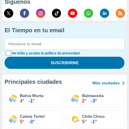
Síguenos
El Tiempo en tu email
He leído y acepto la política de privacidad.
Principales ciudades
Más ciudades
Bahia Murta
Balmaceda
4°
-1°
2°
-3°
Caleta Tortel
Chile Chico
5°
-3°
5°
-1°