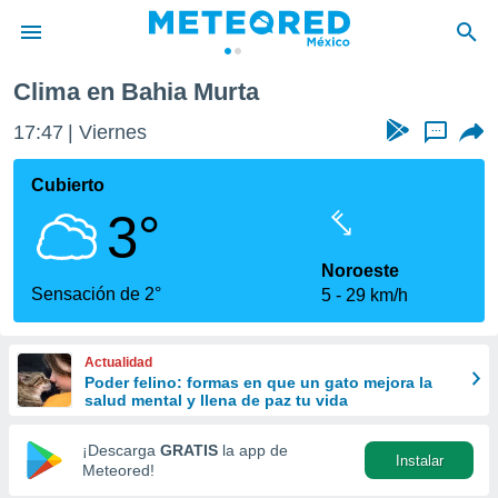
rta
Clima en Bahia Murta
privacidad
17:47
Viernes
...
o de
mx
mx) ha sido
Cubierto
or
3°
es para
ue la
 que se
Noroeste
e calidad.
Sensación de 2°
5
29 km/h
eder a este
ediante las
opciones:
Actualidad
Poder felino: formas en que un gato mejora la
ookies y
salud mental y llena de paz tu vida
e forma
¡Descarga
GRATIS
la app de
Instalar
d digital
Meteored!
ada, basada