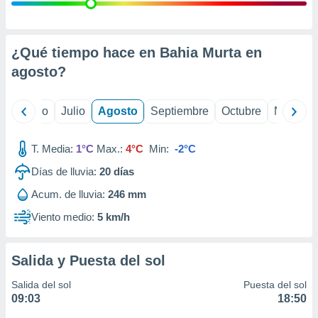
ados con el
 seleccionar
o.
calización
¿Qué tiempo hace en Bahia Murta en
precisa e
agosto
?
ión mediante
, publicidad
yo
Junio
Julio
Agosto
Septiembre
Octubre
Noviemb
dos,
 publicidad
T. Media:
1°C
Max.:
4°C
Min:
-2°C
,
Días de lluvia:
20
días
ón de
 desarrollo
Acum. de lluvia:
246 mm
s.
Viento medio:
5 km/h
tros 1199
ios
Salida y Puesta del sol
Salida del sol
Puesta del sol
09:03
18:50