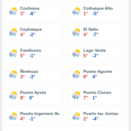
Cochrane
Coihaique Alto
3°
-6°
1°
-5°
Coyhaique
El Salto
4°
-2°
4°
-7°
Farellones
Lago Verde
5°
-1°
5°
-2°
Ñirehuao
Puerto Aguirre
3°
-3°
6°
4°
Puerto Aysén
Puerto Cisnes
8°
0°
7°
1°
Puerto Ingeniero Ibáñez
Puerto las Juntas
4°
-1°
2°
-4°