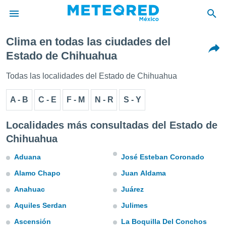
Clima en todas las ciudades del
privacidad
Estado de Chihuahua
o de
mx
Todas las localidades del Estado de Chihuahua
mx) ha sido
or
A - B
C - E
F - M
N - R
S - Y
es para
ue la
 que se
Localidades más consultadas del Estado de
e calidad.
Chihuahua
eder a este
ediante las
Aduana
José Esteban Coronado
opciones:
Alamo Chapo
Juan Aldama
ookies y
e forma
Anahuac
Juárez
Aquiles Serdan
Julimes
d digital
ada, basada
Ascensión
La Boquilla Del Conchos