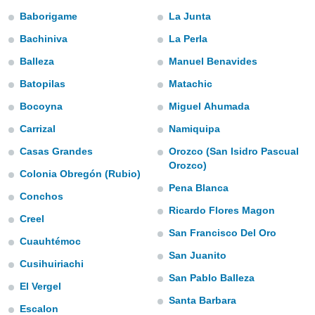
mación
Baborigame
La Junta
ediante
ecnologías
Bachiniva
La Perla
nos permite
estra
Balleza
Manuel Benavides
ara seguir
Batopilas
Matachic
e contenido
ACEPTAR
stándares
Y
Bocoyna
Miguel Ahumada
sin coste.
CONTINUAR
Carrizal
Namiquipa
 botón
continuar",
Casas Grandes
Orozco (San Isidro Pascual
CONFIGURACIÓN
der a la
Orozco)
ndo la
Colonia Obregón (Rubio)
 de todas
Pena Blanca
Conchos
, ya sean
Ricardo Flores Magon
de nuestros
Creel
 nos
San Francisco Del Oro
Cuauhtémoc
 y análisis
San Juanito
Cusihuiriachi
tamiento en
San Pablo Balleza
b, así como
El Vergel
un perfil
Santa Barbara
para
Escalon