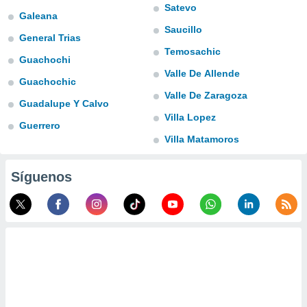
ublicidad y
Satevo
Galeana
Saucillo
do en
General Trias
 mismo.
Temosachic
sultar más
Guachochi
 en nuestra
Valle De Allende
Guachochic
 Cookies
y
Valle De Zaragoza
ualquier
Guadalupe Y Calvo
Villa Lopez
ento
Guerrero
 botón
Villa Matamoros
ación de
kies
 disponible
Síguenos
e nuestra
.
IVAMENTE,
as
 a cookies
 no aceptar