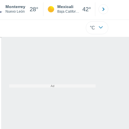
Monterrey
Mexicali
Tijuana
28°
42°
Nuevo León
Baja California
Baja C
°C