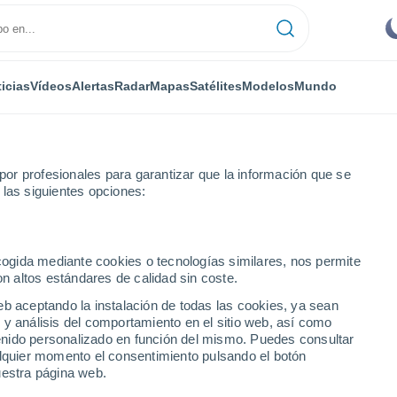
icias
Vídeos
Alertas
Radar
Mapas
Satélites
Modelos
Mundo
or profesionales para garantizar que la información que se
 las siguientes opciones:
ecogida mediante cookies o tecnologías similares, nos permite
on altos estándares de calidad sin coste.
dades de Manipur
eb aceptando la instalación de todas las cookies, ya sean
 y análisis del comportamiento en el sitio web, así como
ntenido personalizado en función del mismo. Puedes consultar
alquier momento el consentimiento pulsando el botón
uestra página web.