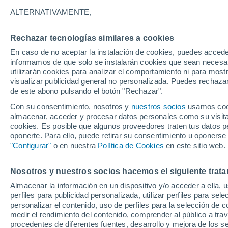
A
ALTERNATIVAMENTE,
Andro
Rechazar tecnologías similares a cookies
B
En caso de no aceptar la instalación de cookies, puedes accede
informamos de que solo se instalarán cookies que sean necesari
Bangla
utilizarán cookies para analizar el comportamiento ni para most
visualizar publicidad general no personalizada. Puedes rechazar
C
de este abono pulsando el botón "Rechazar".
Con su consentimiento, nosotros y
nuestros socios
usamos cooki
Chiangpi
almacenar, acceder y procesar datos personales como su visita e
cookies. Es posible que algunos proveedores traten tus datos pe
Chongtham Kona
oponerte. Para ello, puede retirar su consentimiento u oponerse
"Configurar"
o en nuestra
Política de Cookies
en este sitio web.
H
Hiyangthang
Nosotros y nuestros socios hacemos el siguiente trata
I
Almacenar la información en un dispositivo y/o acceder a ella, 
perfiles para publicidad personalizada, utilizar perfiles para sele
personalizar el contenido, uso de perfiles para la selección de c
Imphal
medir el rendimiento del contenido, comprender al público a tra
procedentes de diferentes fuentes, desarrollo y mejora de los se
J