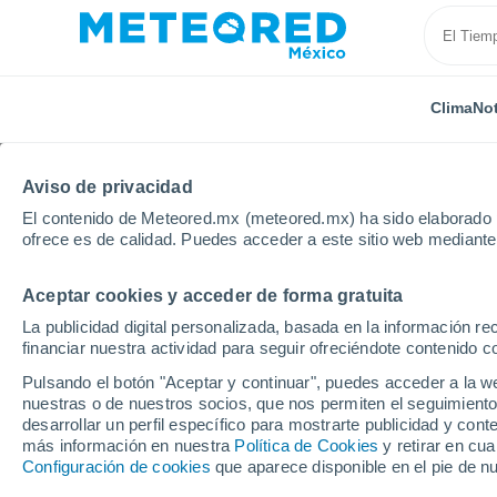
Clima
Not
Aviso de privacidad
El contenido de Meteored.mx (meteored.mx) ha sido elaborado p
ofrece es de calidad. Puedes acceder a este sitio web mediante
Aceptar cookies y acceder de forma gratuita
Inicio
India
Manipur
Localidades
La publicidad digital personalizada, basada en la información r
financiar nuestra actividad para seguir ofreciéndote contenido c
Clima en todas las ciu
Pulsando el botón "Aceptar y continuar", puedes acceder a la w
nuestras o de nuestros socios, que nos permiten el seguimiento
Todas las localidades de Manipur
desarrollar un perfil específico para mostrarte publicidad y co
más información en nuestra
Política de Cookies
y retirar en cu
A - Y
Configuración de cookies
que aparece disponible en el pie de n