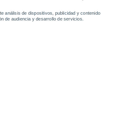
e análisis de dispositivos, publicidad y contenido
n de audiencia y desarrollo de servicios.
Kanto
Khumbong
Kumbi
Lilong Chajing
Moirang