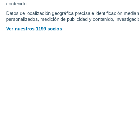
contenido.
Jessami
Datos de localización geográfica precisa e identificación mediant
personalizados, medición de publicidad y contenido, investigació
K
Ver nuestros 1199 socios
Kakching
Kakching Khunou
Kangpokpi
L
Lamjaotongba
M
Mao
Moijing
N