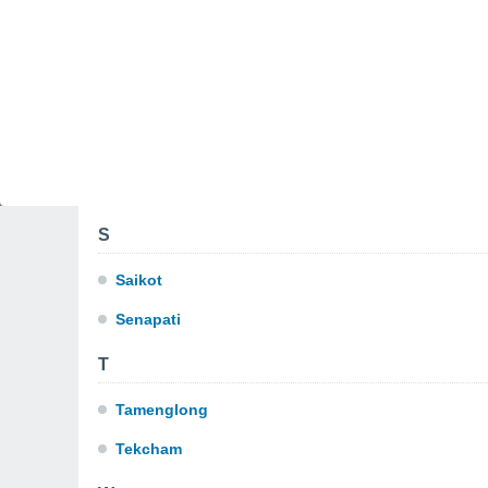
Nambol
O
Oinam
P
Pallel Mamang Leikai
S
Saikot
Senapati
T
Tamenglong
Tekcham