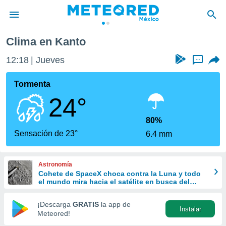
Clima en Kanto
privacidad
12:18
Jueves
...
o de
mx
mx) ha sido
Tormenta
or
24°
es para
ue la
 que se
80%
e calidad.
Sensación de 23°
6.4 mm
eder a este
ediante las
opciones:
Astronomía
Cohete de SpaceX choca contra la Luna y todo
ookies y
el mundo mira hacia el satélite en busca del
e forma
cráter
¡Descarga
GRATIS
la app de
Instalar
d digital
Meteored!
ada, basada