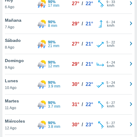
90%
ublicidad y
9
-
33
27°
/
22°
17 mm
km/h
6 Ago
do en
 mismo.
Mañana
90%
6
-
24
29°
/
21°
sultar más
8 mm
km/h
7 Ago
 en nuestra
 Cookies
y
Sábado
90%
5
-
22
ualquier
27°
/
21°
21 mm
km/h
8 Ago
ento
 botón
Domingo
90%
4
-
24
29°
/
21°
ación de
12 mm
km/h
9 Ago
kies
 disponible
Lunes
90%
5
-
24
e nuestra
30°
/
22°
3.9 mm
km/h
10 Ago
.
Martes
IVAMENTE,
90%
6
-
27
31°
/
22°
3.7 mm
km/h
11 Ago
as
Miércoles
90%
5
-
27
30°
/
23°
 a cookies
3.8 mm
km/h
12 Ago
 no aceptar