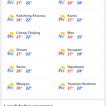
27°
22°
29°
18°
Kakching Khunou
Kanto
26°
22°
27°
22°
Lilong Chajing
Mao
27°
22°
24°
15°
Oinam
Senapati
27°
22°
27°
19°
Serou
Sipuikawn
26°
22°
27°
24°
Wangoo
Yumnam Huidrom
26°
22°
27°
22°