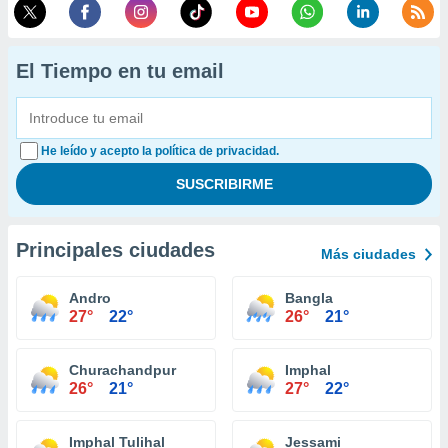
El Tiempo en tu email
He leído y acepto la política de privacidad.
Principales ciudades
Más ciudades
Andro
Bangla
27°
22°
26°
21°
Churachandpur
Imphal
26°
21°
27°
22°
Imphal Tulihal
Jessami