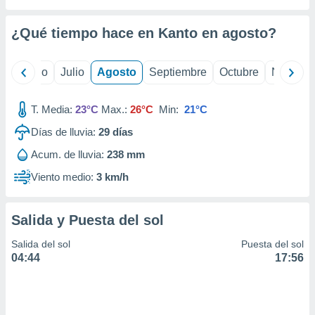
ados con el
 seleccionar
o.
¿Qué tiempo hace en Kanto en
agosto
?
calización
precisa e
yo
Junio
Julio
Agosto
Septiembre
Octubre
Noviemb
ión mediante
, publicidad
T. Media:
23°C
Max.:
26°C
Min:
21°C
dos,
Días de lluvia:
29
días
 publicidad
Acum. de lluvia:
238 mm
,
ón de
Viento medio:
3 km/h
 desarrollo
s.
Salida y Puesta del sol
tros 1199
ios
Salida del sol
Puesta del sol
04:44
17:56