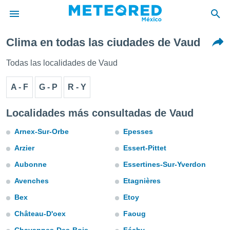
Clima en todas las ciudades de Vaud
privacidad
o de
Todas las localidades de Vaud
mx
mx) ha sido
A - F
G - P
R - Y
or
es para
ue la
Localidades más consultadas de Vaud
 que se
e calidad.
Arnex-Sur-Orbe
Epesses
eder a este
Arzier
Essert-Pittet
ediante las
opciones:
Aubonne
Essertines-Sur-Yverdon
ookies y
Avenches
Etagnières
e forma
Bex
Etoy
d digital
Château-D'oex
Faoug
ada, basada