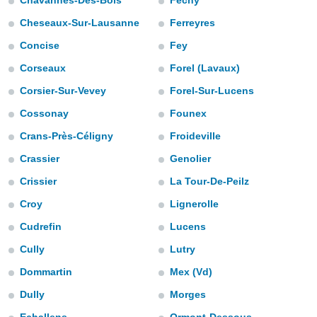
Chavannes-Des-Bois
Féchy
mación
ediante
Cheseaux-Sur-Lausanne
Ferreyres
ecnologías
nos permite
Concise
Fey
estra
Corseaux
Forel (Lavaux)
ara seguir
e contenido
ACEPTAR
Corsier-Sur-Vevey
Forel-Sur-Lucens
stándares
Y
sin coste.
Cossonay
Founex
CONTINUAR
 botón
Crans-Près-Céligny
Froideville
continuar",
CONFIGURACIÓN
Crassier
Genolier
der a la
ndo la
Crissier
La Tour-De-Peilz
 de todas
, ya sean
Croy
Lignerolle
de nuestros
Cudrefin
Lucens
 nos
Cully
Lutry
 y análisis
tamiento en
Dommartin
Mex (Vd)
b, así como
Dully
Morges
un perfil
para