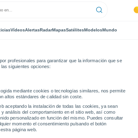
icias
Vídeos
Alertas
Radar
Mapas
Satélites
Modelos
Mundo
or profesionales para garantizar que la información que se
 las siguientes opciones:
ecogida mediante cookies o tecnologías similares, nos permite
on altos estándares de calidad sin coste.
eb aceptando la instalación de todas las cookies, ya sean
 y análisis del comportamiento en el sitio web, así como
ntenido personalizado en función del mismo. Puedes consultar
alquier momento el consentimiento pulsando el botón
uestra página web.