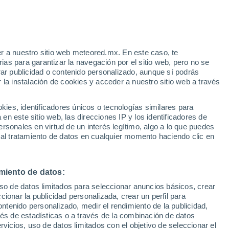
29°
20°
30°
Payerne
17°
r a nuestro sitio web meteored.mx. En este caso, te
30°
Yverdon-
as para garantizar la navegación por el sitio web, pero no se
Les-Bains
16°
rar publicidad o contenido personalizado, aunque sí podrás
 la instalación de cookies y acceder a nuestro sitio web a través
29°
18°
Moudon
es, identificadores únicos o tecnologías similares para
n este sitio web, las direcciones IP y los identificadores de
28°
rsonales en virtud de un interés legítimo, algo a lo que puedes
18°
°
 al tratamiento de datos en cualquier momento haciendo clic en
usana
°
25°
29°
16°
22°
Château-
Vevey
D'oex
miento de datos:
uso de datos limitados para seleccionar anuncios básicos, crear
23°
23°
ccionar la publicidad personalizada, crear un perfil para
15°
14°
Les
ontenido personalizado, medir el rendimiento de la publicidad,
Leysin
Diablerets
vés de estadísticas o a través de la combinación de datos
rvicios, uso de datos limitados con el objetivo de seleccionar el