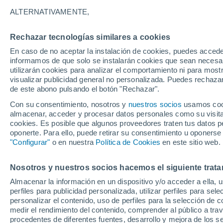
ALTERNATIVAMENTE,
Rechazar tecnologías similares a cookies
En caso de no aceptar la instalación de cookies, puedes accede
informamos de que solo se instalarán cookies que sean necesari
utilizarán cookies para analizar el comportamiento ni para most
Orbe
visualizar publicidad general no personalizada. Puedes rechazar
de este abono pulsando el botón "Rechazar".
Con su consentimiento, nosotros y
nuestros socios
usamos cooki
almacenar, acceder y procesar datos personales como su visita e
cookies. Es posible que algunos proveedores traten tus datos pe
30
oponerte. Para ello, puede retirar su consentimiento u oponerse
La
19
"Configurar"
o en nuestra
Política de Cookies
en este sitio web.
Morges
Nosotros y nuestros socios hacemos el siguiente trata
29°
19°
Almacenar la información en un dispositivo y/o acceder a ella, 
Nyon
perfiles para publicidad personalizada, utilizar perfiles para sele
personalizar el contenido, uso de perfiles para la selección de c
medir el rendimiento del contenido, comprender al público a tra
procedentes de diferentes fuentes, desarrollo y mejora de los se