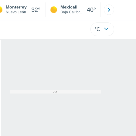
Monterrey
Mexicali
Tijuana
32°
40°
Nuevo León
Baja California
Baja C
°C