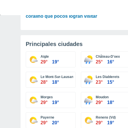
TIEMPO LIBRE
La isla más solitaria de México: el paraíso
coralino que pocos logran visitar
Principales ciudades
Aigle
Château-D'oex
29°
19°
25°
16°
Le Mont-Sur-Lausanne
Les Diablerets
28°
18°
23°
15°
Morges
Moudon
29°
19°
29°
18°
Payerne
Renens (Vd)
29°
20°
29°
19°