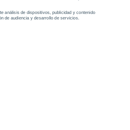
e análisis de dispositivos, publicidad y contenido
n de audiencia y desarrollo de servicios.
Leaflet
|
©
OpenStreetMap
|
ECMWF
by © Meteored