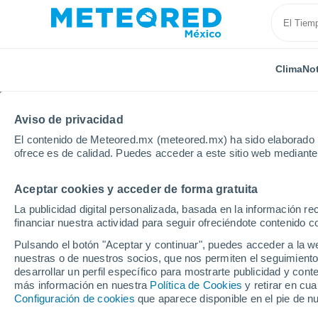
Clima
Not
Aviso de privacidad
El contenido de Meteored.mx (meteored.mx) ha sido elaborado p
ofrece es de calidad. Puedes acceder a este sitio web mediante
Aceptar cookies y acceder de forma gratuita
Inicio
Suiza
Vaud
La publicidad digital personalizada, basada en la información r
financiar nuestra actividad para seguir ofreciéndote contenido c
Clima en Vaud
Pulsando el botón "Aceptar y continuar", puedes acceder a la w
nuestras o de nuestros socios, que nos permiten el seguimiento
desarrollar un perfil específico para mostrarte publicidad y co
Hoy, 6 agosto
Todo el día
Símbolo
más información en nuestra
Política de Cookies
y retirar en cu
Configuración de cookies
que aparece disponible en el pie de n