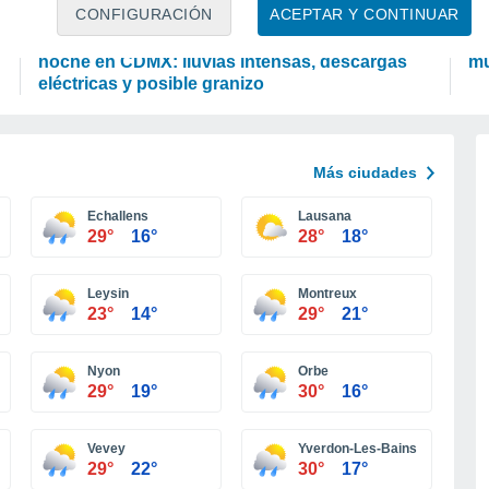
PREDICCIÓN
A
CONFIGURACIÓN
ACEPTAR Y CONTINUAR
Se avecinan tormentas fuertes esta tarde-
Co
noche en CDMX: lluvias intensas, descargas
mu
eléctricas y posible granizo
Más ciudades
Echallens
Lausana
29°
16°
28°
18°
Leysin
Montreux
23°
14°
29°
21°
Nyon
Orbe
29°
19°
30°
16°
Vevey
Yverdon-Les-Bains
29°
22°
30°
17°