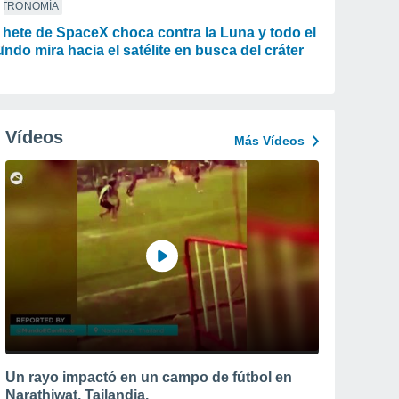
STRONOMÍA
hete de SpaceX choca contra la Luna y todo el
ndo mira hacia el satélite en busca del cráter
Vídeos
Más Vídeos
Un rayo impactó en un campo de fútbol en
Narathiwat, Tailandia.