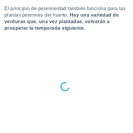
ste abono
El principio de perenneidad también funciona para las
 botón
plantas perennes del huerto.
Hay una variedad de
.
verduras que, una vez plantadas, volverán a
prosperar la temporada siguiente.
nto,
cios
kies,
ores únicos
as similares
nar,
rocesar
onales como
 este sitio
recciones IP
ficadores de
 posible
s
 traten tus
nales en
 interés
go a lo que
nerte. Para