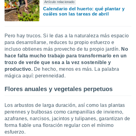
ón de
Artículo relacionado
uedes
Calendario del huerto: qué plantar y
uestro sitio
cuáles son las tareas de abril
ed.mx. En
te
 de que
Pero hay trucos. Si le das a la naturaleza más espacio
talarán
e sean
para desarrollarse, reduces tu propio esfuerzo e
para
incluso obtienes más provecho de tu propio jardín.
No
a
hace falta mucho trabajo para transformarlo en un
por el sitio
trozo de verde que sea a la vez sostenible y
o se
productivo.
De hecho, menos es más. La palabra
cookies para
mágica aquí: perenneidad.
nto ni para
Flores anuales y vegetales perpetuos
licidad o
ado, aunque
Los arbustos de larga duración, así como las plantas
sualizar
general no
perennes y bulbosas como campanillas de invierno,
ada. Puedes
azafranes, narcisos, jacintos y tulipanes, garantizan de
 instalación
forma fiable una floración regular con el mínimo
y acceder a
esfuerzo.
io web a