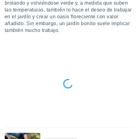
ublicidad y
brotando y volviéndose verde y, a medida que suben
las temperaturas, también lo hace el deseo de trabajar
do en
en el jardín y crear un oasis floreciente con valor
 mismo.
añadido. Sin embargo, un jardín bonito suele implicar
sultar más
también mucho trabajo.
 en nuestra
 Cookies
y
ualquier
ento
 botón
ación de
kies
 disponible
e nuestra
.
IVAMENTE,
as
 a cookies
 no aceptar