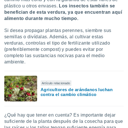
ados con el
plástico u otros envases.
Los insectos también se
 seleccionar
o.
benefician de esta verdura, ya que encuentran aquí
alimento durante mucho tiempo.
calización
precisa e
Si desea propagar plantas perennes, siembre sus
ión mediante
semillas o divídalas. Además, al cultivar estas
, publicidad
verduras, controlas el tipo de fertilizante utilizado
(preferiblemente compost) y puedes evitar por
dos,
completo las sustancias nocivas para el medio
 publicidad
ambiente.
,
ón de
 desarrollo
s.
Artículo relacionado
tros 1199
Agricultores de arándanos luchan
contra el cambio climático
ios
¿Qué hay que tener en cuenta? Es importante dejar
suficiente de la planta después de la cosecha para que
las raíces y los tallos tengan suficiente energía para