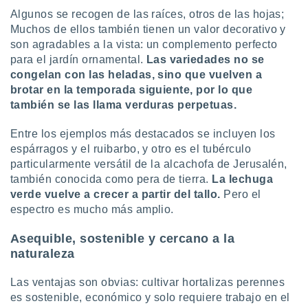
retirar su
Algunos se recogen de las raíces, otros de las hojas;
ento u
Muchos de ellos también tienen un valor decorativo y
son agradables a la vista: un complemento perfecto
 de datos
para el jardín ornamental.
Las variedades no se
er momento
congelan con las heladas, sino que vuelven a
ic en
o en
brotar en la temporada siguiente, por lo que
también se las llama verduras perpetuas.
 Cookies
en
eb.
Entre los ejemplos más destacados se incluyen los
espárragos y el ruibarbo, y otro es el tubérculo
y
particularmente versátil de la alcachofa de Jerusalén,
socios
también conocida como pera de tierra.
La lechuga
el
verde vuelve a crecer a partir del tallo.
Pero el
to de
espectro es mucho más amplio.
Asequible, sostenible y cercano a la
la
 en un
naturaleza
 y/o acceder
 de datos
Las ventajas son obvias: cultivar hortalizas perennes
ara
es sostenible, económico y solo requiere trabajo en el
 anuncios