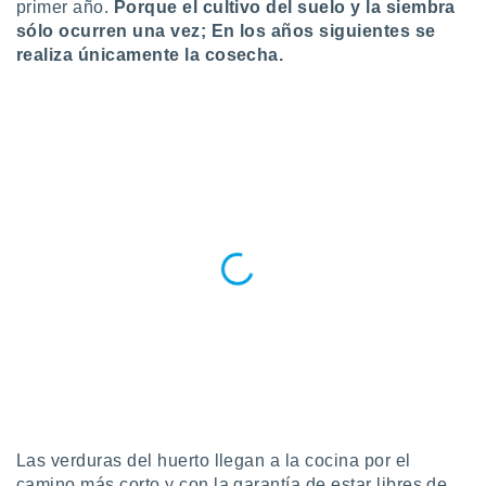
primer año.
Porque el cultivo del suelo y la siembra
ar perfiles
sólo ocurren una vez; En los años siguientes se
idad
realiza únicamente la cosecha.
a, utilizar
a
 la
da, crear un
personalizar
o, uso de
a la
e contenido
do, medir el
 de la
medir el
 del
 comprender
 través de
s o a través
nación de
edentes de
fuentes,
y mejora de
Las verduras del huerto llegan a la cocina por el
os, uso de
camino más corto y con la garantía de estar libres de