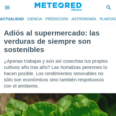
ACTUALIDAD
CIENCIA
PREDICCIÓN
ASTRONOMÍA
PLANTAS
privacidad
Adiós al supermercado: las
o de
mx
verduras de siempre son
mx) ha sido
or
sostenibles
es para
ue la
¿Apenas trabajas y aún así cosechas tus propios
 que se
e calidad.
cultivos año tras año? Las hortalizas perennes lo
eder a este
hacen posible. Los rendimientos renovables no
ediante las
sólo son económicos sino también respetuosos
opciones:
con el ambiente.
ookies y
e forma
d digital
ada, basada