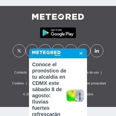
Conoce el
pronóstico de
Contacto
Sobre nosotros
FAQ
Términos de uso
tu alcaldía en
CDMX este
Cookies
Política de privacidad
Configuración de privacidad
sábado 8 de
© 2026 Meteored. Todos los derechos reservados
agosto:
lluvias
fuertes
refrescarán