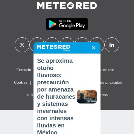
Se aproxima
otoño
Contacto
Sobre nosotros
FAQ
Términos de uso
lluvioso:
precaución
Cookies
Política de privacidad
Configuración de privacidad
por amenaza
© 2026 Meteored. Todos los derechos reservados
de huracanes
y sistemas
invernales
con intensas
lluvias en
México