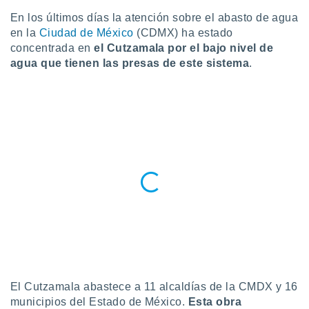
ublicidad y
En los últimos días la atención sobre el abasto de agua
do en
en la
Ciudad de México
(CDMX) ha estado
 mismo.
concentrada en
el Cutzamala por el bajo nivel de
sultar más
agua que tienen las presas de este sistema
.
 en nuestra
 Cookies
y
ualquier
ento
 botón
ación de
kies
 disponible
e nuestra
.
IVAMENTE,
as
 a cookies
El Cutzamala abastece a 11 alcaldías de la CMDX y 16
 no aceptar
municipios del Estado de México.
Esta obra