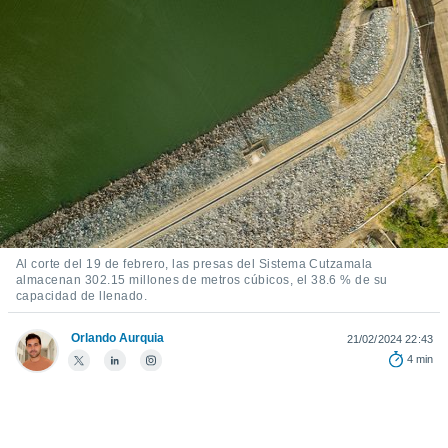
mación
ediante
ecnologías
nos permite
estra
ara seguir
e contenido
ACEPTAR
stándares
Y
sin coste.
CONTINUAR
 botón
continuar",
CONFIGURACIÓN
der a la
ndo la
 de todas
Al corte del 19 de febrero, las presas del Sistema Cutzamala
almacenan 302.15 millones de metros cúbicos, el 38.6 % de su
, ya sean
capacidad de llenado.
de nuestros
 nos
Orlando Aurquia
21/02/2024 22:43
 y análisis
4 min
tamiento en
b, así como
un perfil
para