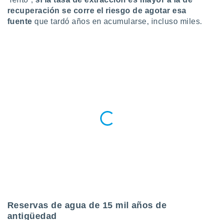
ados con el
 seleccionar
recuperación se corre el riesgo de agotar esa
o.
fuente
que tardó años en acumularse, incluso miles.
calización
precisa e
ión mediante
, publicidad
dos,
 publicidad
,
ón de
 desarrollo
s.
tros 1199
ios
Reservas de agua de 15 mil años de
antigüedad