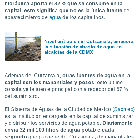
ón de
hidráulica aporta el 32 % que se consume en la
uedes
capital, esto significa que no es la única fuente
de
uestro sitio
abastecimiento de
agua
de los capitalinos.
ed.mx. En
te
 de que
talarán
Nivel crítico en el Cutzamala, empeora
e sean
la situación de abasto de agua en
para
alcaldías de la CDMX
a
por el sitio
o se
cookies para
Además del Cutzamala,
otras fuentes de agua en la
capital son los manantiales y pozos
, este último
nto ni para
constituye la fuente principal con alrededor del 67 %
licidad o
del suministro.
ado, aunque
sualizar
El Sistema de Aguas de la Ciudad de México (
Sacmex
)
general no
es la institución encargada en la capital de suministrar
ada. Puedes
y distribuir los servicios de agua potable.
Diariamente
 instalación
envía 32 mil 100 litros de agua potable cada
y acceder a
segundo
que proviene del Cutzamala, de manantiales
io web a