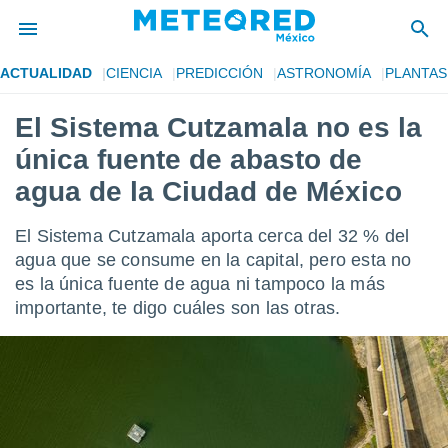
ACTUALIDAD
CIENCIA
PREDICCIÓN
ASTRONOMÍA
PLANTAS
privacidad
El Sistema Cutzamala no es la
o de
mx
única fuente de abasto de
mx) ha sido
or
agua de la Ciudad de México
es para
ue la
El Sistema Cutzamala aporta cerca del 32 % del
 que se
e calidad.
agua que se consume en la capital, pero esta no
eder a este
es la única fuente de agua ni tampoco la más
ediante las
importante, te digo cuáles son las otras.
opciones:
ookies y
e forma
d digital
ada, basada