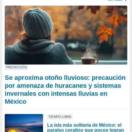
PREDICCIÓN
Se aproxima otoño lluvioso: precaución
por amenaza de huracanes y sistemas
invernales con intensas lluvias en
México
TIEMPO LIBRE
La isla más solitaria de México: el
paraíso coralino que pocos logran