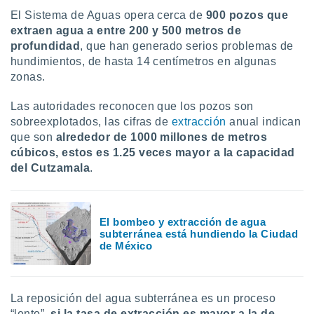
ar perfiles
El Sistema de Aguas opera cerca de
900 pozos que
idad
extraen agua a entre 200 y 500 metros de
a, utilizar
profundidad
, que han generado serios problemas de
a
hundimientos, de hasta 14 centímetros en algunas
 la
zonas.
da, crear un
personalizar
Las autoridades reconocen que los pozos son
o, uso de
sobreexplotados, las cifras de
extracción
anual indican
a la
que son
alrededor de 1000 millones de metros
e contenido
cúbicos, estos es 1.25 veces mayor a la capacidad
do, medir el
del Cutzamala
.
 de la
medir el
 del
 comprender
El bombeo y extracción de agua
 través de
subterránea está hundiendo la Ciudad
s o a través
de México
nación de
edentes de
fuentes,
y mejora de
La reposición del agua subterránea es un proceso
os, uso de
“lento”,
si la tasa de extracción es mayor a la de