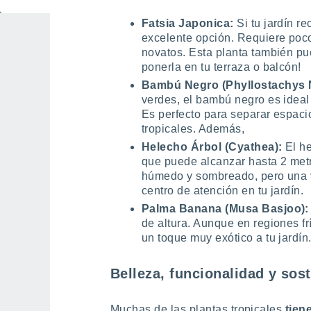
mariposas y colibríes!
Fatsia Japonica:
Si tu jardín r
excelente opción. Requiere poco
novatos. Esta planta también p
ponerla en tu terraza o balcón!
Bambú Negro (Phyllostachys 
verdes, el bambú negro es ideal 
Es perfecto para separar espaci
tropicales. Además,
Helecho Árbol (Cyathea):
El h
que puede alcanzar hasta 2 met
húmedo y sombreado, pero una ve
centro de atención en tu jardín.
Palma Banana (Musa Basjoo)
de altura. Aunque en regiones fr
un toque muy exótico a tu jardín
Belleza, funcionalidad y sost
Muchas de las plantas tropicales
tien