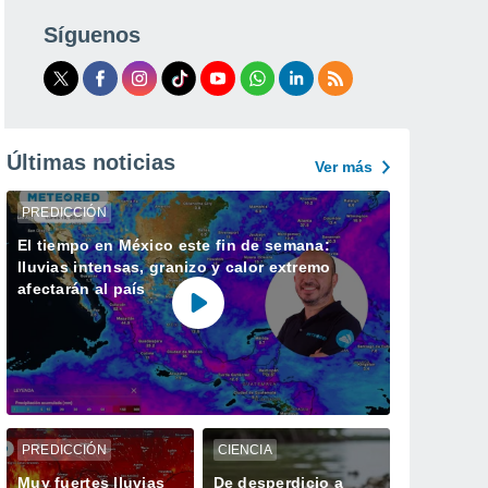
Síguenos
Últimas noticias
Ver más
PREDICCIÓN
El tiempo en México este fin de semana:
lluvias intensas, granizo y calor extremo
afectarán al país
PREDICCIÓN
CIENCIA
Muy fuertes lluvias
De desperdicio a