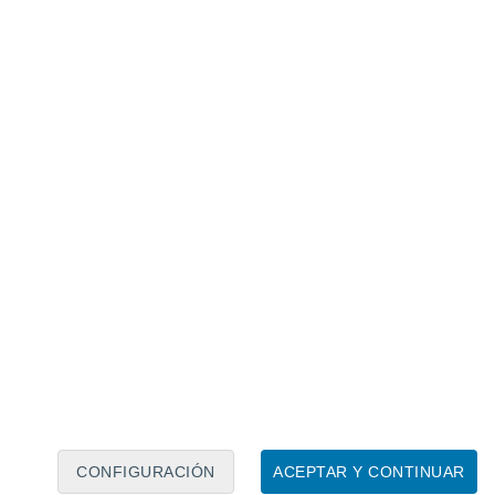
el sonido, lo que lo convierte en una excelente
erfectas para tu jardín
rear un ambiente único que simule el
ropicales. Si bien
las plantas tropicales
ue las típicas de jardín,
el esfuerzo vale
rece con una increíble variedad de tonos y
ectas si buscas algo llamativo y con mucha
nen hojas grandes y
flores
que varían entre
CONFIGURACIÓN
ACEPTAR Y CONTINUAR
Las cannas también son conocidas por atraer