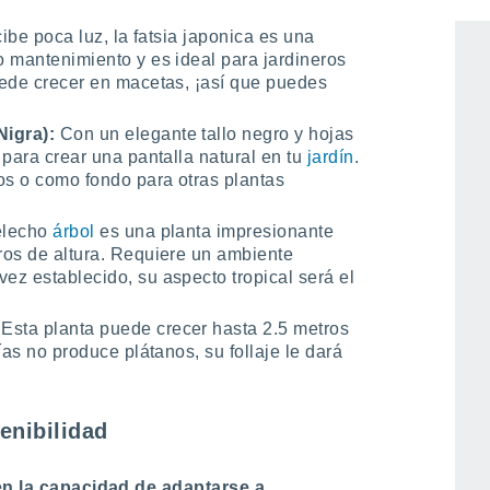
ecibe poca luz, la fatsia japonica es una
 mantenimiento y es ideal para jardineros
uede crecer en macetas, ¡así que puedes
Nigra):
Con un elegante tallo negro y hojas
para crear una pantalla natural en tu
jardín
.
os o como fondo para otras plantas
elecho
árbol
es una planta impresionante
ros de altura. Requiere un ambiente
z establecido, su aspecto tropical será el
:
Esta planta puede crecer hasta 2.5 metros
ías no produce plátanos, su follaje le dará
.
enibilidad
en la capacidad de adaptarse a