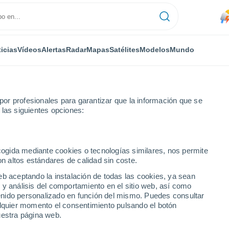
icias
Vídeos
Alertas
Radar
Mapas
Satélites
Modelos
Mundo
RONOMÍA
PLANTAS
TIEMPO LIBRE
or profesionales para garantizar que la información que se
 las siguientes opciones:
ecogida mediante cookies o tecnologías similares, nos permite
on altos estándares de calidad sin coste.
tico? Descubre las 10 plantas tropicales perfectas para tu jardín
eb aceptando la instalación de todas las cookies, ya sean
 y análisis del comportamiento en el sitio web, así como
ntenido personalizado en función del mismo. Puedes consultar
ótico? Descubre las 10
alquier momento el consentimiento pulsando el botón
uestra página web.
ectas para tu jardín