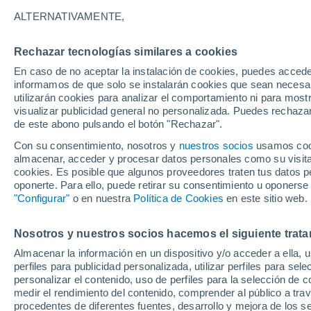
ALTERNATIVAMENTE,
Si siempre has querido tener un jardín 
tropicales son la clave. Con formas y
Rechazar tecnologías similares a cookies
convertir cualquier espacio en un para
En caso de no aceptar la instalación de cookies, puedes accede
informamos de que solo se instalarán cookies que sean necesari
utilizarán cookies para analizar el comportamiento ni para most
visualizar publicidad general no personalizada. Puedes rechazar
de este abono pulsando el botón "Rechazar".
Con su consentimiento, nosotros y
nuestros socios
usamos cooki
almacenar, acceder y procesar datos personales como su visita e
cookies. Es posible que algunos proveedores traten tus datos pe
oponerte. Para ello, puede retirar su consentimiento u oponerse
"Configurar"
o en nuestra
Política de Cookies
en este sitio web.
Nosotros y nuestros socios hacemos el siguiente trata
Almacenar la información en un dispositivo y/o acceder a ella, 
perfiles para publicidad personalizada, utilizar perfiles para sele
personalizar el contenido, uso de perfiles para la selección de c
medir el rendimiento del contenido, comprender al público a tra
procedentes de diferentes fuentes, desarrollo y mejora de los se