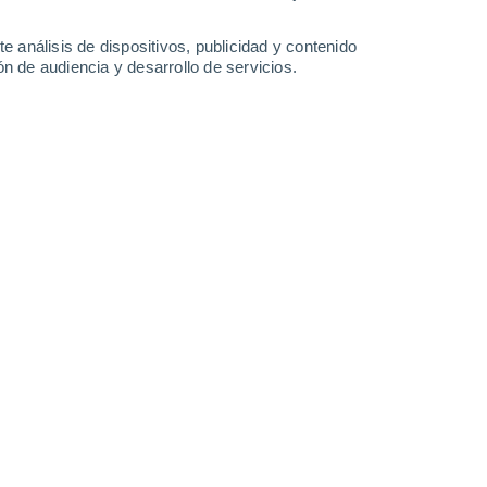
e análisis de dispositivos, publicidad y contenido
n de audiencia y desarrollo de servicios.
humedad, por lo que si vives en una zona seca, debes aumentar
08/03/2025 06:00
7 min
tro de tu jardín, las
plantas tropicales
son
 ese lugar. Estas plantas, con sus hojas
mativas, pueden dar un aire exótico y muy
gar.
os únicamente a regiones cálidas y