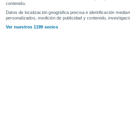
contenido.
Datos de localización geográfica precisa e identificación mediant
personalizados, medición de publicidad y contenido, investigació
Ver nuestros 1199 socios
Las plantas tropicales prosperan en ambientes con alta 
la humedad alrededor.
Eduardo Corella
Si has soñado con tener un paraíso den
una excelente opción para transformar
grandes, colores intensos y flores lla
refrescante a cualquier rincón de tu ho
A pesar de que a menudo las asociam