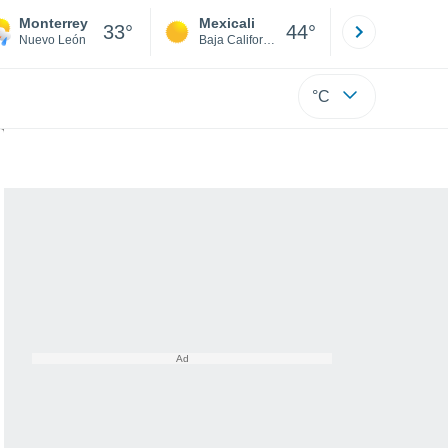
Monterrey
Mexicali
Tijuana
33°
44°
Nuevo León
Baja California
Baja C
°C