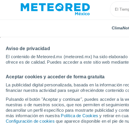
Clima
Not
TODAS
ACTUALIDAD
CIENCIA
PREDICCIÓN
AST
Aviso de privacidad
El contenido de Meteored.mx (meteored.mx) ha sido elaborado p
ofrece es de calidad. Puedes acceder a este sitio web mediante
Aceptar cookies y acceder de forma gratuita
La publicidad digital personalizada, basada en la información r
financiar nuestra actividad para seguir ofreciéndote contenido c
Inicio
Noticias
Actualidad
¿Quieres un jardín exó
Pulsando el botón "Aceptar y continuar", puedes acceder a la w
nuestras o de nuestros socios, que nos permiten el seguimiento
desarrollar un perfil específico para mostrarte publicidad y co
¿Quieres un jardín ex
más información en nuestra
Política de Cookies
y retirar en cu
Configuración de cookies
que aparece disponible en el pie de n
plantas tropicales perf