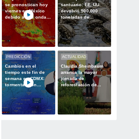
se pronostican hoy
santuario: EE. UU.
viernes en México
devolvió 500,000
debido a dos ondas
toneladas de
tropicales, vaguadas
conchas al océano y
y el Monzón
revivió la vida marina
PREDICCIÓN
ACTUALIDAD
Cambios en el
Claudia Sheinbaum
tiempo este fin de
arranca la mayor
semana en CDMX:
jornada de
tormentas con
reforestación de
granizo para este
México: 6.6 millones
viernes
de árboles este 9 de
agosto